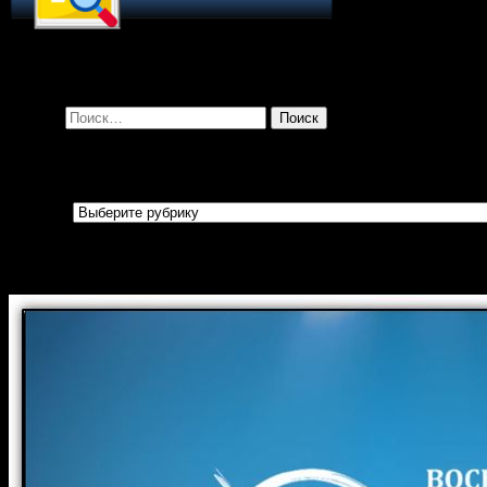
Поиск по сайту
Найти:
Рубрики
Рубрики
Огласительные беседы перед Крещени