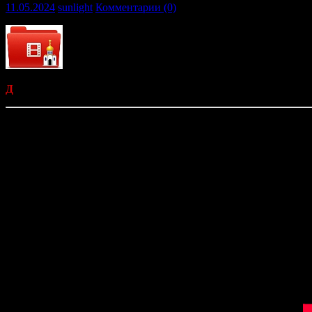
11.05.2024
sunlight
Комментарии (0)
Д
окументальный фильм телеканала «Спас»
«Антипасха».