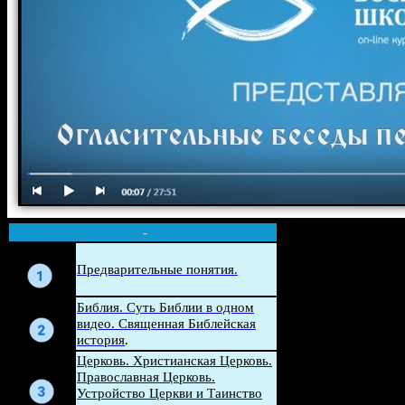
-
Беседа
Предварительные понятия
.
Беседа
Библия. Суть Библии в одном
видео. Священная Библейская
история
.
Церковь. Христианская Церковь.
Беседа
Православная Церковь.
Устройство Церкви и Таинство