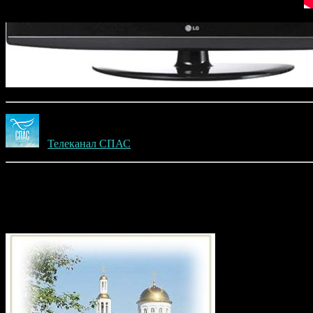
Телеканал СПАС
(48)
Приход храма в честь святого великом