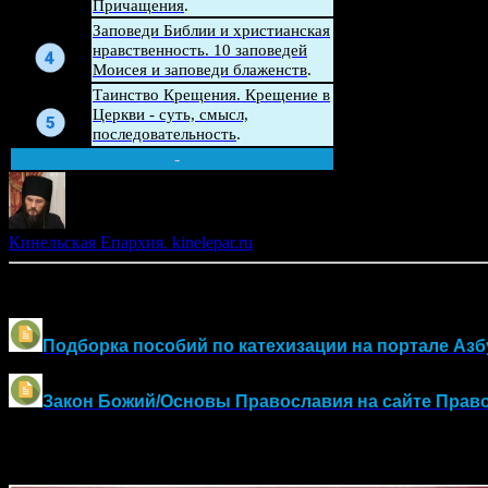
Причащения
.
Беседа
Заповеди Библии и христианская
нравственность. 10 заповедей
Моисея и заповеди блаженств
.
Беседа
Таинство Крещения. Крещение в
Церкви - суть, смысл,
последовательность
.
-
Кинельская Епархия. kinelepar.ru
Другие материалы по оглашению и воцерковлению:
Подборка пособий по катехизации на портале Азб
Закон Божий/Основы Православия
на сайте Прав
Православный календарь на 2026 год