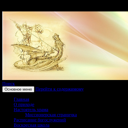
Поиск
Перейти к содержимому
Основное меню
Приход храма в честь святого
Главная
Георгиевка Кинельской Епар
О приходе
Настоятель храма
Миссионерская страничка
Расписание богослужений
Воскресная школа