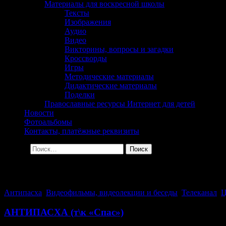
Материалы для воскресной школы
Тексты
Изображения
Аудио
Видео
Викторины, вопросы и загадки
Кроссворды
Игры
Методические материалы
Дидактические материалы
Поделки
Православные ресурсы Интернет для детей
Новости
Фотоальбомы
Контакты, платёжные реквизиты
Найти:
Архив за день: 11.05.2024
Антипасха
,
Видеофильмы, видеолекции и беседы
,
Телеканал
,
Ц
АНТИПАСХА (т\к «Спас»)