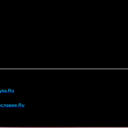
ука.Ru
ославие.Ru