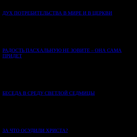
любовью.
ДУХ ПОТРЕБИТЕЛЬСТВА В МИРЕ И В ЦЕРКВИ
Иерей Тарасий Борозенец
В потребительском сознании человек – это клиент; Бог –
поставщик услуг; Церковь – фирма по предоставлению этих
услуг; вера, таинства, молитвы – инструменты.
РАДОСТЬ ПАСХАЛЬНУЮ НЕ ЗОВИТЕ – ОНА САМА
ПРИДЕТ
Марина Бирюкова
Пасхальная радость – это совсем не то, что радость от какого-
либо земного приобретения, пусть и впрямь самого для нас
счастливого.
БЕСЕДА В СРЕДУ СВЕТЛОЙ СЕДМИЦЫ
Святитель Иннокентий (Борисов), архиепископ
Херсонский и Таврический
Пасха христианская всегда совершалась со всей
торжественностью.
ЗА ЧТО ОСУДИЛИ ХРИСТА?
Иерей Тарасий Борозенец