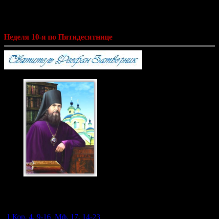
на каждый день года по церковным
чтениям из Слова Божия»
Неделя 10-я по Пятидесятнице
Святитель Феофан
Затворник 23 янв., 29
июня. н.ст.
(
1 Кор. 4, 9-16
;
Мф. 17, 14-23
).