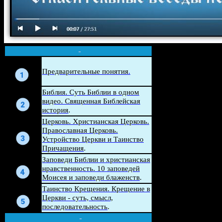
-
Беседа
Предварительные понятия
.
Беседа
Библия. Суть Библии в одном
видео. Священная Библейская
история
.
Церковь. Христианская Церковь.
Беседа
Православная Церковь.
Устройство Церкви и Таинство
Причащения
.
Беседа
Заповеди Библии и христианская
нравственность. 10 заповедей
Моисея и заповеди блаженств
.
Беседа
Таинство Крещения. Крещение в
Церкви - суть, смысл,
последовательность
.
-