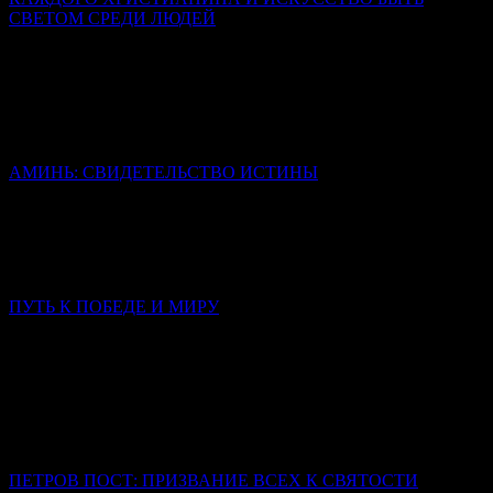
СВЕТОМ СРЕДИ ЛЮДЕЙ
Священник Леонид Бартков
Все они были такие же люди, как мы, обуреваемые страстями,
сомнениями, страхом. Но их изменила встреча с живым
Христом, и именно эта встреча стала содержанием их
последующей проповеди.
АМИНЬ: СВИДЕТЕЛЬСТВО ИСТИНЫ
Иерей Тарасий Борозенец
Слово «аминь» не переведено, но сохранено в своей исконной
форме, потому что несет в себе смысл, который не
исчерпывается никаким переводом.
ПУТЬ К ПОБЕДЕ И МИРУ
Слово в Неделю 3-ю по Пятидесятнице
Митрополит Симферопольский и Крымский Тихон
(Шевкунов)
Сегодня нас тревожат война, страх за близких, тревога за
страну, за будущее, за самый мир. Что мы — обычные, слабые,
ничем не примечательные люди — можем изменить?
ПЕТРОВ ПОСТ: ПРИЗВАНИЕ ВСЕХ К СВЯТОСТИ