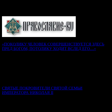
Подборка статей на сайте
Православие.Ru
«ПОКОЛИКУ ЧЕЛОВЕК СОВЕРШЕНСТВУЕТСЯ ЗДЕСЬ
ПРЕД БОГОМ, ПОТОЛИКУ ХОДИТ ВСЛЕД ЕГО…»
Наставления преподобного Серафима Саровского
Надежда Муравьева
Как воск, не разогретый и не размягченный, не может
принять налагаемой на него печати, так и душа, не
искушенная трудами и немощами, не может принять на себя
печати добродетели Божией.
СВЯТЫЕ ПОКРОВИТЕЛИ СВЯТОЙ СЕМЬИ
ИМПЕРАТОРА НИКОЛАЯ II
Ксения Гринькова
Самой главной святой покровительницей семьи стала Сама
Пресвятая Богородица. Именно ее Феодоровская икона была