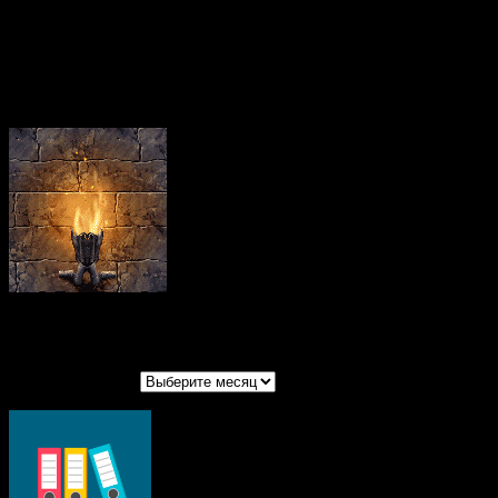
гуманитарной миссии, руководителя отдела
социального служения Синодального отдела по
благотворительности диакона Игоря Куликова и
руководителя Комитета семей воинов Отечества
(КСВО) Юлии Белеховой.
Архивы записей
Архивы записей