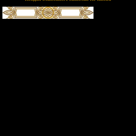
глас 4
Я́ко Андре́я блаже́ннаго учени́к и насле́дник был еси́,/ того́ же
стопа́м после́дуя, юро́диве Нико́лае Коча́нов,/ и па́ки от
мирски́я ча́ди уничиже́ние и пха́ние прие́мля,/ о и́хже
согреше́ниих Христу́ Бо́гу моля́ся./ По честне́м же твое́м
успе́нии Вели́кий Но́вград и́мать мо́щи твоя́ в себе́,/ я́ко
неистощи́мое сокро́вище,/ подае́ши бо исцеле́ние/ ве́рою к
ра́це моще́й твои́х приходя́щим// и успе́ние твое́ че́стно
сла́вящим.
Перевод:
Как ученик блаженного Андрея, ты был его
наследником, его же стопам последуя, юродивый Николай
Кочанов, и от простого народа уничижение и толчки
принимая, об их же согрешениях Христу Богу молился. После
почитаемого твоего успения Великий Новгород хранит мощи
твои у себя, как неистощимое сокровище, ибо ты подаешь
исцеление с верой приходящим к раке с мощами твоими и
успение твое с почтением прославляющим.