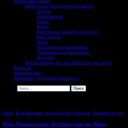
сельского поселения
Воскресная школа
Материалы для воскресной школы
Георгиевка Кинельской
Тексты
Изображения
Епархии
Аудио
Видео
Викторины, вопросы и загадки
Кроссворды
Игры
Методические материалы
Дидактические материалы
Поделки
Православные ресурсы Интернет для детей
Новости
Фотоальбомы
Контакты, платёжные реквизиты
Найти:
Архив за день: 31.01.2024
Афон
,
Видеофильмы, видеолекции и беседы
,
Паломничество
Мир Православия: Путешествие на Афон