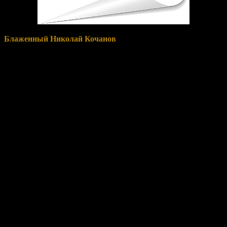
Блаженный Николай Кочанов
жил в XIV веке. Он родился в
Новгороде в богатой и знатной семье Максима и Иулиании. С
юности святой Николай отличался глубоким благочестием,
усердно посещал храм Божий, любил пост и молитву, щедро
раздавал милостыню бедным. Видя его добродетельную
жизнь, новгородские вельможи стали прославлять его.
Блаженный, испугавшись славы «от человек», начал
юродствовать ради Господа. Он оставил свой богатый дом,
оделся в рубище и так скитался по городу в любое время года,
претерпевая холод и нищету, с тайной молитвой в сердце.
Безрассудные люди злословили святого, наносили ему всякие
обиды и даже побои, но он радовался и молился о своих
оскорбителях. Господь же укреплял его в подвиге.
Блаженный Николай жил на Софийской стороне Новгорода.
На Торговой стороне в то же время подвизался блаженный
Феодор, также юродивый Христа ради (память 19 января/1
февраля). Оба святых, обличая распри новгородцев
Софийской и Торговой сторон, мнимо враждовали. Они
изгоняли друг друга, когда каждый заходил не на свою
сторону. Однажды, догоняя своего «непримиримого врага»,