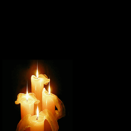
Мясопустной: «А в тот же день (четверток Мясопустной) едет
святитель к святому Николе Кочанову в церковь прощаться».
В XVII веке в день памяти блаженного Николая в том храме
служба совершалась архиереем.
В 1815 году над мощами блаженного Николая была устроена
новая резная гробница с сенью. На иконах блаженный
Николай, в отличие от других юродивых Христа ради, не
изображается босым, полунагим, едва прикрытым ветхой
одеждой, но… «шуба княжеская, исподняя лазоревая,
подпоясан платом», с кочаном в руке.