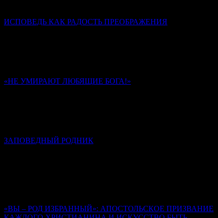
родовой святыней династии Романовых.
ИСПОВЕДЬ КАК РАДОСТЬ ПРЕОБРАЖЕНИЯ
Диакон Дионисий Ахалашвили
Через таинство Покаяния мы стараемся разрешить
внутренний конфликт между добром и злом в своей душе,
отказываемся от зла и направляем свою волю в сторону добра.
«НЕ УМИРАЮТ ЛЮБЯЩИЕ БОГА!»
Памяти иеромонаха Романа (Матюшина). К 40-му дню
Ольга Надпорожская
Многие из стихотворений отца Романа запечатлели в себе
обстоятельства его последних дней и часов на земле.
ЗАПОВЕДНЫЙ РОДНИК
К сороковому дню кончины иеромонаха Романа (Матюшина)
Алексей Солоницын
Иеромонах Роман создал свод стихов, неповторимый,
уникальный, который, на мой взгляд, вошел в золотой фонд
русской поэзии.
«ВЫ – РОД ИЗБРАННЫЙ»: АПОСТОЛЬСКОЕ ПРИЗВАНИЕ
КАЖДОГО ХРИСТИАНИНА И ИСКУССТВО БЫТЬ