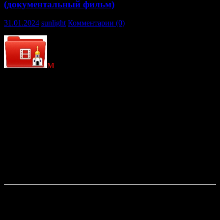
(документальный фильм)
31.01.2024
sunlight
Комментарии (0)
М
итрополит Иларион (Алфеев)
приглашает в
путешествие на Афон. В чем сила Святой Горы? Что
столетиями влечет сюда православных, и почему женщинам
запрещено ступать на афонскую землю? Принято считать, что
жизнь святогорцев — это лишь продолжительные
богослужения, но так ли это? Оказывается, на Афоне могут и
приготовить торт из сухофруктов, и угостить анисовой
водкой «узой». Жители уникальной монастырской
республики раскрыли Митрополиту Илариону секрет
изготовления лучшего в мире афонского ладана и показали
настоящие сокровища Святой Горы: среди них — знаменитые
Дары волхвов и написанная апостолом Лукой Иверская икона
Пресвятой Богородицы.