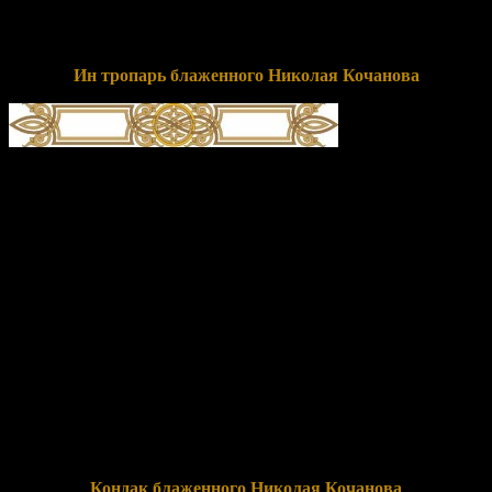
почтением прославляющим, и молишь Христа Бога о
спасении душ наших.
Ин тропарь блаженного Николая Кочанова
глас 8
Го́рняя му́дрствуя,/ свя́то жи́тельствуя и сла́вы ми́ра отбега́я,/
юро́дство Христа́ ра́ди избра́л еси́, блаже́нне Нико́лае,/ и
ны́не, в Вы́шних Тро́ице предстоя́,/ нам, честну́ю па́мять твою́
сла́вящим/ и с ве́рою к ра́це моще́й твои́х приходя́щим,/
исцеле́ние подае́ши// и мо́лиши Христа́ Бо́га спасти́ся душа́м
на́шим.
Перевод:
О небесном помышляя (Кол.3:2), проводя святую
жизнь и славы мирской избегая, ты избрал юродство Христа
ради, блаженный Николай, и сейчас, предстоя на Небесах
Троице, нам, почтенную память твою прославляющим и с
верой к раке с мощам твоими приходящим, подаешь
исцеление и молишь Христа Бога о спасении душ наших.
Кондак блаженного Николая Кочанова