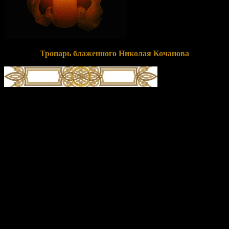
Тропарь блаженного Николая Кочанова
глас 8
Терпе́нием свои́м и му́жеством/ Христа́ ра́ди во юро́дство
претвори́вся, блаже́нне Нико́лае,/ ху́дость ри́зную име́я,/
тя́гость ва́ра дневна́го поне́сл еси́/ и мра́зы зи́мныя терпе́л
еси́./ И ны́не, в Вы́шних Тро́ице предстоя́,/ нам, приходя́щим с
ве́рою к ра́це моще́й твои́х,/ исцеле́ние подае́ши, твое́ успе́ние
че́стно сла́вящим,// и мо́лиши Христа́ Бо́га спасти́ся душа́м
на́шим.
Перевод:
Терпением своим и мужеством Христа ради стал
юродивым, блаженный Николай, имея ветхую одежду, тягость
зноя дневного ты переносил и морозы зимние терпел. И
сейчас, предстоя на Небесах Троице, нам, приходящим с верой
к раке с мощами твоими, подаешь исцеление, твое успение с