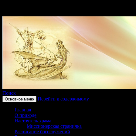
Поиск
Перейти к содержимому
Основное меню
Приход храма в честь
Главная
святого великомученика
О приходе
Настоятель храма
Георгия Победоносца
Миссионерская страничка
Расписание богослужений