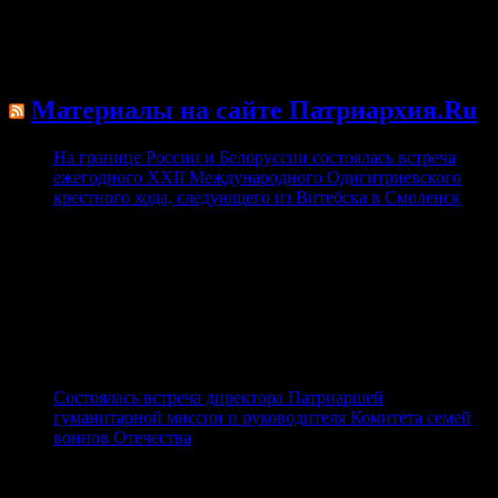
Каждая притча – это обращение к каждому из нас, здесь и
сейчас живущих. Их содержание универсально и
всеисторично. Они были сказаны для всех времён и для всех
людей.
Материалы на сайте Патриархия.Ru
На границе России и Белоруссии состоялась встреча
ежегодного XXII Международного Одигитриевского
крестного хода, следующего из Витебска в Смоленск
08.08.2026
6 августа на границе Российской Федерации и
Республики Беларусь состоялась встреча ежегодного
XXII Международного Одигитриевского крестного
хода, следующего из Витебска в Смоленск.
Традиционно в канун Одигитриевских торжеств в
Смоленскую епархию из Витебска крестным ходом идут
многочисленные паломники из городов Союзного
государства.
Состоялась встреча директора Патриаршей
гуманитарной миссии и руководителя Комитета семей
воинов Отечества
08.08.2026
6 августа в Синодальном отделе по церковной
благотворительности и социальному служению
состоялась рабочая встреча директора Патриаршей