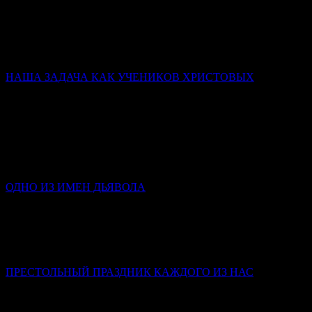
Иерей Тарасий Борозенец
Победа святых – не в том, что они никогда не падали, а в том,
что они упрямо шли к завещанной им цели (Царству
Небесному) и до конца оставались с Богом.
НАША ЗАДАЧА КАК УЧЕНИКОВ ХРИСТОВЫХ
Слово в день памяти Всех святых
Митрополит Симферопольский и Крымский Тихон
(Шевкунов)
Святые человеки — это храмы достроенные. Освящённые.
Действующие. Мы с вами — храмы, в которых у одних
заложен только фундамент; у других нет стен…
ОДНО ИЗ ИМЕН ДЬЯВОЛА
Инокиня Наталья (Каверзнева)
Клевета – это такой грех, в котором люди крайне редко
каются, потому что в нем стыдно признаться и самому себе,
не то что посторонним.
ПРЕСТОЛЬНЫЙ ПРАЗДНИК КАЖДОГО ИЗ НАС
Слово в день Пятидесятницы
Митрополит Симферопольский и Крымский Тихон