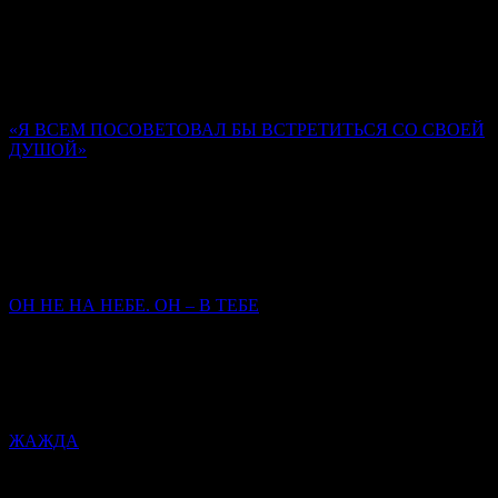
(Шевкунов)
Господь предназначил человека, Своего верного ученика (не
всякого человека), быть храмом Духа Святаго. Мы забываем
об этом.
«Я ВСЕМ ПОСОВЕТОВАЛ БЫ ВСТРЕТИТЬСЯ СО СВОЕЙ
ДУШОЙ»
Памяти иером. Романа (Матюшина-Правдина)
Ольга Орлова
Нам опираться на то, кто у нас там родственник, кто у нас
старец был, не приходится. Главное – кто мы сами есть, как
заповеди исполняем.
ОН НЕ НА НЕБЕ. ОН – В ТЕБЕ
Митрополит Симферопольский и Крымский
Тихон
(Шевкунов)
Сегодня закрылась дверь Его земного присутствия — чтобы
открылась дверь Его присутствия в нас.
ЖАЖДА
Митрополит Симферопольский и Крымский Тихон
(Шевкунов)