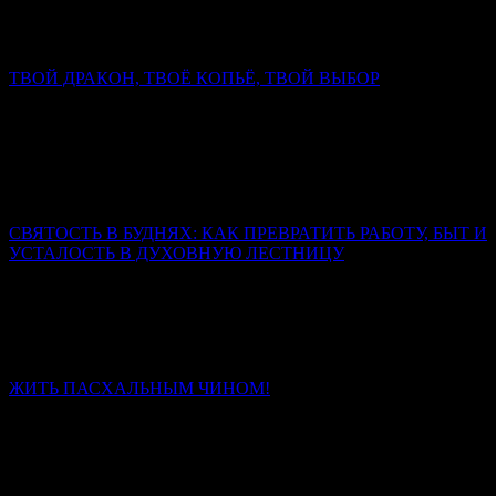
Христос открывает Себя человеку как Спаситель, как Мессия.
Он и только Он — истинный супруг человеческой души.
ТВОЙ ДРАКОН, ТВОЁ КОПЬЁ, ТВОЙ ВЫБОР
Митрополит Симферопольский и Крымский Тихон
(Шевкунов)
Настоящий дракон свернулся не у ног коня, а в сердце
человека. И копьё, которым змей сражён, выковано не в
кузнице, а в духе.
СВЯТОСТЬ В БУДНЯХ: КАК ПРЕВРАТИТЬ РАБОТУ, БЫТ И
УСТАЛОСТЬ В ДУХОВНУЮ ЛЕСТНИЦУ
Священник Леонид Бартков
Если вы сегодня чувствуете, что сил нет, – не отчаивайтесь.
Усталость – не конец пути. Это место, где Бог подхватывает
вас.
ЖИТЬ ПАСХАЛЬНЫМ ЧИНОМ!
Иерей Тарасий Борозенец
Без Христа нет чина, есть только энтропия и распад. Со
Христом человек проходит путь от раба, боящегося наказания,
через наёмника, ищущего награды, к сыну, который живёт