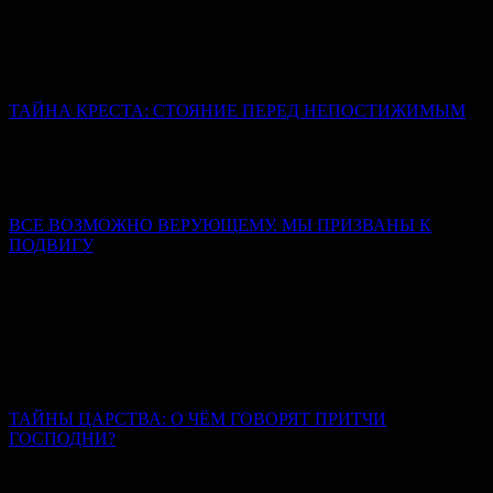
Его осудила человеческая зависть, гордыня, лицемерие и
страх. Осудила извечная человеческая неспособность
вместить Истину.
ТАЙНА КРЕСТА: СТОЯНИЕ ПЕРЕД НЕПОСТИЖИМЫМ
«Смертью смерть поправ» – это логическое противоречие. Из
проклятия рождается благословение, из предельной степени
унижения проистекает слава, из смерти – жизнь.
ВСЕ ВОЗМОЖНО ВЕРУЮЩЕМУ. МЫ ПРИЗВАНЫ К
ПОДВИГУ
Митрополит Симферопольский и Крымский Тихон
(Шевкунов)
Люди, которые смогли выбрать между радостью этой жизни,
запрещенной заповедями Божиими, и познанием мира
горнего, люди, которые выбрали мир горний и твердо стоят в
этом избрании, — они являются великими святыми.
ТАЙНЫ ЦАРСТВА: О ЧЁМ ГОВОРЯТ ПРИТЧИ
ГОСПОДНИ?
Иерей Тарасий Борозенец