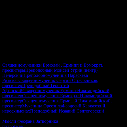
8 августа 2026
26 июля 2026 (по ст.ст.)
Суббота
Седмица 10-я по Пятидесятнице
Священномученики Ермолай , Ермипп и Ермократ,
пресвитеры
Преподобный Моисей Угрин (венгр),
Печерский
Преподобномученица Параскева
Римская
Священномученик Сергий Стрельников,
пресвитер
Преподобный Геронтий
Афонский
Священномученик Ермипп Никомидийский,
пресвитер
Священномученик Ермократ Никомидийский,
пресвитер
Священномученик Ермолай Никомидийский,
пресвитер
Мученица Ореозила
Феодосий Кавказский,
иеросхимонах
Преподобный Исаакий Святогорский
Гал.5:22-6:2, Лк.6:17–23, Рим.15:30–33, Мф.17:24–18:4
Мысли Феофана Затворника
подробнее