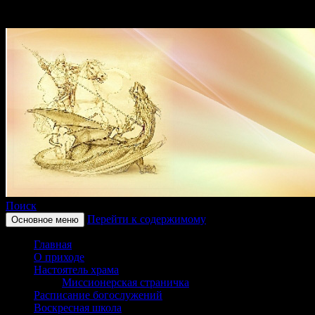
Поиск
Перейти к содержимому
Основное меню
Приход храма в честь святого
Главная
Георгиевка Кинельской Епар
О приходе
Настоятель храма
Миссионерская страничка
Расписание богослужений
Воскресная школа