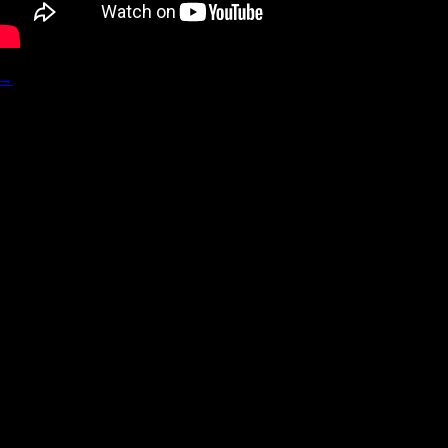
→
ученика Георгия Победоносца