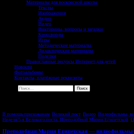
Материалы для воскресной школы
Тексты
Изображения
Аудио
Видео
Викторины, вопросы и загадки
Кроссворды
Игры
Методические материалы
Дидактические материалы
Поделки
Православные ресурсы Интернет для детей
Новости
Фотоальбомы
Контакты, платёжные реквизиты
Найти:
Архив за день: 21.04.2024
В помощь прихожанам
,
Великий пост
,
Видео
,
Видеофильмы, ви
Неделя 5-я Великого поста. Преподобной Марии Египетской
,
О
Преподобная Мария Египетская — видеофильмы