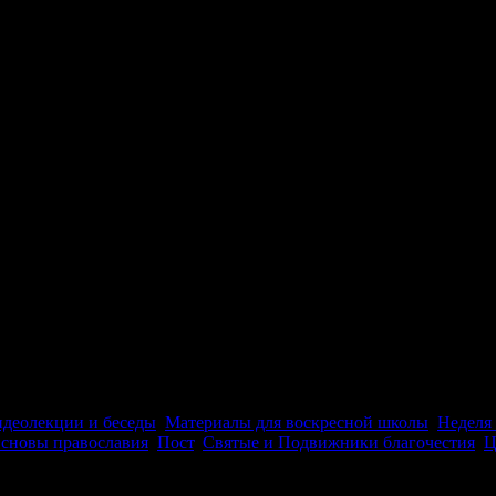
деолекции и беседы
,
Материалы для воскресной школы
,
Неделя
сновы православия
,
Пост
,
Святые и Подвижники благочестия
,
Ц