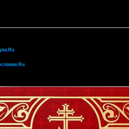
ука.Ru
ославие.Ru