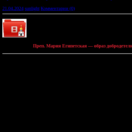
21.04.2024
sunlight
Комментарии (0)
Видео-сюжет «
Преп. Мария Египетская — образ добродетел