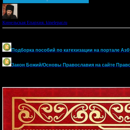
-
Кинельская Епархия. kinelepar.ru
Другие материалы по оглашению и воцерковлению:
Подборка пособий по катехизации на портале Азб
Закон Божий/Основы Православия
на сайте Прав
Православный календарь на 2026 год