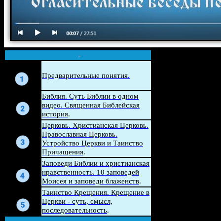
-
Беседа
Предварительные понятия
.
Беседа
Библия. Суть Библии в одном
видео. Священная Библейская
история
.
Церковь. Христианская Церковь.
Беседа
Православная Церковь.
Устройство Церкви и Таинство
Причащения
.
Беседа
Заповеди Библии и христианская
нравственность. 10 заповедей
Моисея и заповеди блаженств
.
Беседа
Таинство Крещения. Крещение в
Церкви - суть, смысл,
последовательность
.