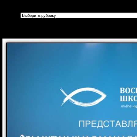
Рубрики
Рубрики
Огласительные беседы перед Крещени