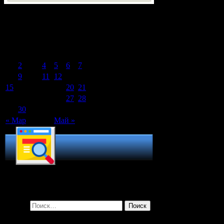
Календарь записей сайта
Апрель 2024
Пн
Вт
Ср
Чт
Пт
Сб
Вс
1
2
3
4
5
6
7
8
9
10
11
12
13
14
15
16
17
18
19
20
21
22
23
24
25
26
27
28
29
30
« Мар
Май »
Поиск по сайту
Найти: