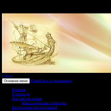
Поиск
Перейти к содержимому
Основное меню
Приход храма в честь
Главная
святого великомученика
О приходе
Настоятель храма
Георгия Победоносца
Миссионерская страничка
Расписание богослужений