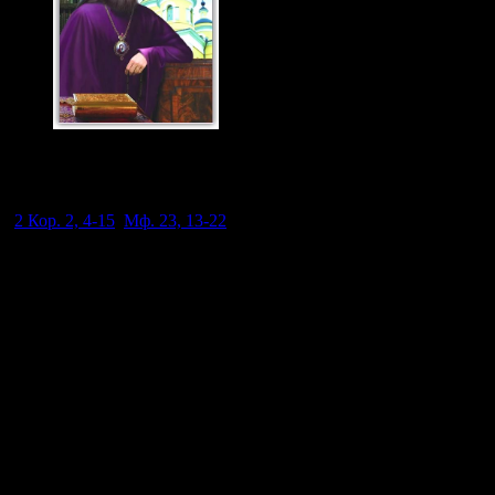
Святитель Феофан
Затворник 23 янв., 29
июня. н.ст.
(
2 Кор. 2, 4-15
;
Мф. 23, 13-22
).
"Горе вам, . . . что затворяете Царство Небесное человекам".
Это сказано архиереям, которые и сами не учат народ
спасительному пути и священников не заставляют делать то;
сказано и священникам, которые оставляют народ в
небрежении, не заботясь толковать им, что нужно для
спасения души. От этого народ пребывает в слепоте, и одна
часть остается в уверенности, что идет исправно; другая хоть
и замечает, что у нее не так дело идет, но нейдет куда следует,
потому что не знает как и куда идти. От этого разные нелепые
понятия в народе; от этого находят у него прием и
раскольники, и молоканы, и хлысты, от этого удобно идет к
нему и всякое злое учение. Священник обычно думает, что у