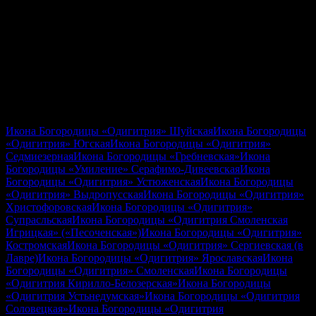
Икона Богородицы «Одигитрия» Шуйская
Икона Богородицы
«Одигитрия» Югская
Икона Богородицы «Одигитрия»
Седмиезерная
Икона Богородицы «Гребневская»
Икона
Богородицы «Умиление» Серафимо-Дивеевская
Икона
Богородицы «Одигитрия» Устюженская
Икона Богородицы
«Одигитрия» Выдропусская
Икона Богородицы «Одигитрия»
Христофоровская
Икона Богородицы «Одигитрия»
Супрасльская
Икона Богородицы «Одигитрия Смоленская
Игрицкая» («Песоченская»)
Икона Богородицы «Одигитрия»
Костромская
Икона Богородицы «Одигитрия» Сергиевская (в
Лавре)
Икона Богородицы «Одигитрия» Ярославская
Икона
Богородицы «Одигитрия» Смоленская
Икона Богородицы
«Одигитрия Кирилло-Белозерская»
Икона Богородицы
«Одигитрия Устьнедумская»
Икона Богородицы «Одигитрия
Соловецкая»
Икона Богородицы «Одигитрия