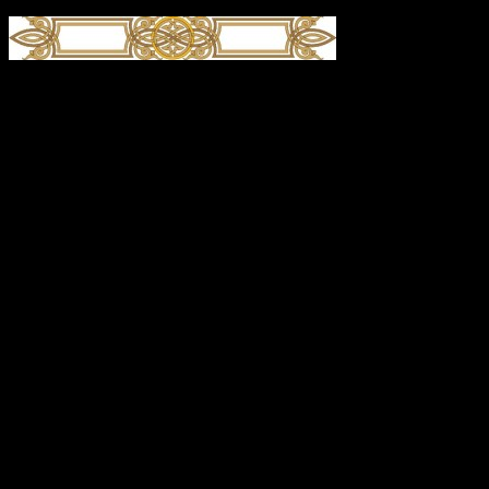
О, вели́кий уго́дниче Бо́жий и пресла́вный чудотво́рче,
святи́телю Питири́ме! К тебе́ смире́нно припа́даем и усе́рдно
мо́лимся: яви́ нам, гре́шным, любо́вь твою́ оте́ческую и
многомо́щное твое́ заступле́ние. Ве́руем бо, я́ко ве́лие
дерзнове́ние и́маши ко Го́споду и я́ко мно́го мо́жет
предста́тельство твое́ пред Престо́лом бла́гости Его́. Сохрани́
моли́твами твои́ми Це́рковь Святу́ю от ересе́й и раско́лов, от
суеве́рия и неве́рия, испроси́ нам ве́ру пра́ву, наде́жду
несомне́нну, любо́вь нелицеме́рну, в до́брых де́лех
преспе́яние, во искуше́ниих му́жество, в злострада́ниих
терпе́ние, в моли́твах постоя́нство, мир и благоустрое́ние
стране́ на́шей, здра́вие же и спасе́ние лю́дем ея́. При́зри
ми́лостиво на предстоя́щия и моля́щияся пред свято́ю ико́ною
твое́ю, и вся проше́ния их во бла́го испо́лни, и всем вся в
жи́зни вре́менней и ве́чней потре́бная да́руй, во сла́ву ди́внаго
во святы́х свои́х Бо́га, в Тро́ице сла́вимаго и покланя́емаго,
Отца́ и Сы́на и Свята́го Ду́ха, ны́не и при́сно и во ве́ки веко́в.
Ами́нь.
Подборка статей на сайте