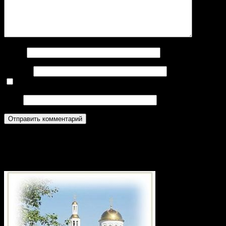
Имя
*
E-mail
*
Нажмите галочку (защита от спама)
Сайт
Приход храма в честь святого
великомученика Георгия Победоносца