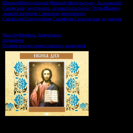
Шацкий
Преподобный Назарий (Кондратьев), Валаамский,
Саровский, чудотворец, игумен
Апостол от 70-ти Пармен,
диакон
Святитель Серапион, митрополит
Сарайский
Преподобная Серафима Сезеновская, игумения
Лк.1:39–49,56, 2Кор.2:3-15, Мф.23:13–22, Флп.2:5–11,
Лк.10:38–42,11:27–28, Евр.13:17–21, Лк.6:17–23
Мысли Феофана Затворника
подробнее
Полная версия православного календаря
Икона дня: Святитель Питири́м,