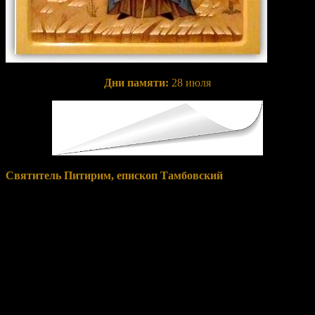
Дни памяти:
28 июля
Святитель Питирим, епископ Тамбовский
, в миру
Прокопий, родился 27 февраля 1645 (или 1644) года в городе
Вязьме. С юных лет Господь готовил Прокопия к высокому
духовному служению, которое ему предстояло выполнить.
Еще в детстве его обучили грамоте. Любимым занятием
Прокопия было чтение святоотеческой литературы и житий
святых. Это способствовало формированию духовного облика
будущего святителя. Мальчик удивлял окружающих
трудолюбием, обширными знаниями и зрелостью суждений.
Он был наделен художественным талантом, успешно
занимался писанием икон и был глубоким знатоком
церковного пения. Высокая духовная настроенность рано