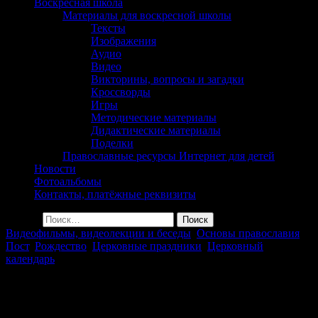
сельского поселения
Воскресная школа
Материалы для воскресной школы
Георгиевка Кинельской
Тексты
Изображения
Епархии
Аудио
Видео
Викторины, вопросы и загадки
Кроссворды
Игры
Методические материалы
Дидактические материалы
Поделки
Православные ресурсы Интернет для детей
Новости
Фотоальбомы
Контакты, платёжные реквизиты
Найти:
Видеофильмы, видеолекции и беседы
,
Основы православия
,
Пост
,
Рождество
,
Церковные праздники
,
Церковный
календарь
РЕКОМЕНДАЦИИ К
РОЖДЕСТВЕНСКОМУ ПОСТУ ОТ