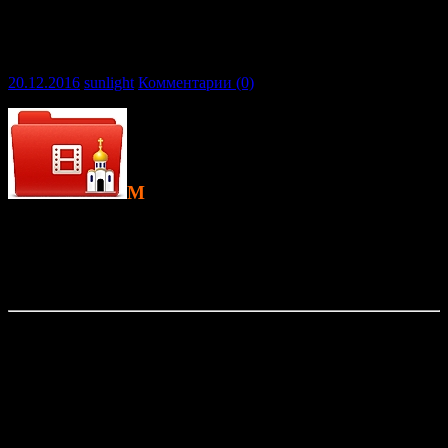
НАМЕСТНИКА КИЕВО-
ПЕЧЕРСКОЙ ЛАВРЫ
20.12.2016
sunlight
Комментарии (0)
М
итрополит Вышгородский и
Чернобыльский Павел
рассказывает о радостном характере
Рождественского поста, родительской любви и заботе, о путях
приближающих к Творцу, рождественских притчах, о
неправильном восприятии великого праздника в современном
мире.