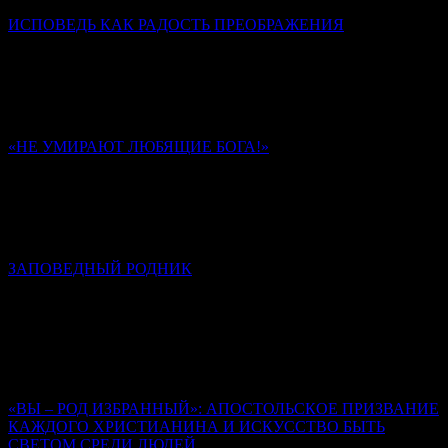
ИСПОВЕДЬ КАК РАДОСТЬ ПРЕОБРАЖЕНИЯ
Диакон Дионисий Ахалашвили
Через таинство Покаяния мы стараемся разрешить
внутренний конфликт между добром и злом в своей душе,
отказываемся от зла и направляем свою волю в сторону добра.
«НЕ УМИРАЮТ ЛЮБЯЩИЕ БОГА!»
Памяти иеромонаха Романа (Матюшина). К 40-му дню
Ольга Надпорожская
Многие из стихотворений отца Романа запечатлели в себе
обстоятельства его последних дней и часов на земле.
ЗАПОВЕДНЫЙ РОДНИК
К сороковому дню кончины иеромонаха Романа (Матюшина)
Алексей Солоницын
Иеромонах Роман создал свод стихов, неповторимый,
уникальный, который, на мой взгляд, вошел в золотой фонд
русской поэзии.
«ВЫ – РОД ИЗБРАННЫЙ»: АПОСТОЛЬСКОЕ ПРИЗВАНИЕ
КАЖДОГО ХРИСТИАНИНА И ИСКУССТВО БЫТЬ
СВЕТОМ СРЕДИ ЛЮДЕЙ