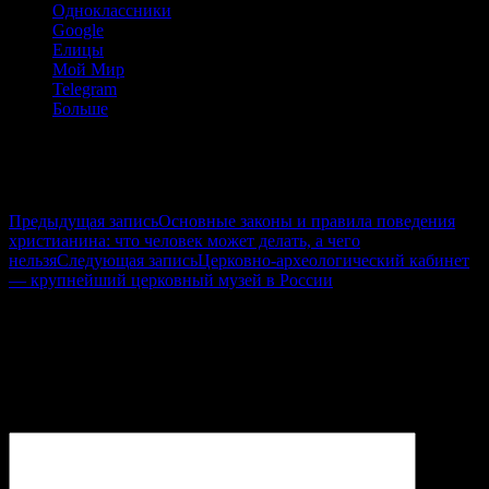
Одноклассники
Google
Елицы
Мой Мир
Telegram
Больше
Навигация по записям
Предыдущая запись
Основные законы и правила поведения
христианина: что человек может делать, а чего
нельзя
Следующая запись
Церковно-археологический кабинет
— крупнейший церковный музей в России
Добавить комментарий
Ваш e-mail не будет опубликован.
Обязательные поля
помечены
*
Комментарий