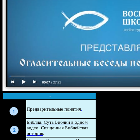
-
Беседа
Предварительные понятия
.
Беседа
Библия. Суть Библии в одном
видео. Священная Библейская
история
.