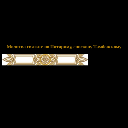
ми́лостива,/ чудотво́рца преди́вна и моли́твенника о нас
неусы́пна,// соше́дшеся воспои́м Питири́ма, Тамбо́вския земли́
похвалу́.
Перевод:
Монахов учителя превосходного и святителя ко
всем людям милостивого, чудотворца удивительного и
молитвенника о нас неутомимого, собравшись, прославим
Питирима, славу Тамбовского края.
Молитва святителю Питириму, епископу Тамбовскому
Благослове́н и препросла́влен Госпо́дь Бог, призва́вый тя,
святи́телю о́тче наш Питири́ме, от пе́рваго часа́ де́лателя в
виногра́д Свой, яви́вый в тебе́ послуша́ние во́ли Его́
неукло́нное, ре́вность Предте́чеву и любо́вь Па́влову, та́же и
на све́щник Це́ркве Тамбо́вския тя поста́вивый и архиере́а
вели́ка тя показа́вый. Благода́тию святи́тельства укрепля́ем и
огне́м любве́ Христо́вы распаля́ем, не дал еси́, па́стырю наш
до́брый, сна очи́ма твои́ма, ниже́ ве́ждома дрема́ния, на всяк
день тружда́яся, моля́ся и благовеству́я, неве́рныя просве­ща́я,
заблу́дшия вразумля́я, па́дшия восставля́я, немощны́я укреп­
ля́я, пла́чущия утеша́я, всем быв вся, я́ко же святы́й Па́вел, да