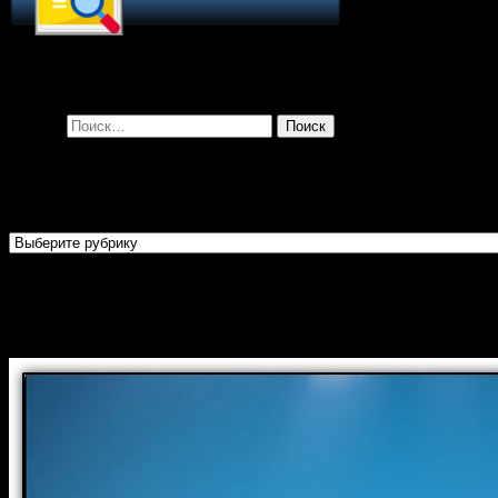
Поиск по сайту
Найти:
Рубрики
Рубрики
Огласительные беседы перед
Крещением