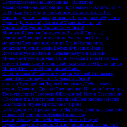
Святогорская»
Икона Богородицы «Одигитрия
Аксайская»
Икона Богородицы «Бугабашская»
Апостол от 70-
ти Прохор Никомидийский, епископ
Апостолы от 70-ти
Никанор, диакон, Тимон, епископ, Пармен, диакон
Мученик
Иулиан Далматский, Атинский
Мученик Евстафий
Анкирский
Мученик Акакий Апамейский,
Милетский
Преподобномученик Василий (Эрекаев),
иеромонах
Преподобномученица Анастасия (Камаева),
монахиня
Преподобномученица Елена (Асташкина),
монахиня
Мученик Арефа Ерёмкин
Мученик Иоанн
Ломакин
Мученик Иоанн Сельманов
Мученик Иоанн
Милёшкин
Мученица Мавра Моисеева
Святитель Питирим,
епископ Тамбовский
Собор Тамбовских святых
Преподобный
Моисей Печерский
Преподобный Павел
Ксиропотамский
Священномученик Николай Пономарев,
диакон
Священномученик Анфим Сарайский,
епископ
Преподобная Дария Сезеновская (Лебедянская),
старица
Мученица Дросида
Преподобный Иларион Затворник,
Троекуровский (Тамбовский)
Блаженный Иоанн Сезеновский
(Тамбовский), Христа ради юродивый
Преподобный Иосиф
Козловский, игумен
Преподобная Ирина
Каппадокийская
Преподобный Марк Молчальник, Саровский,
схимонах
Преподобная Марфа Тамбовская,
старица
Преподобный Матфей Чернеево-Шацкий,
игумен
Священномученик Мисаил, архиепископ Рязанский,