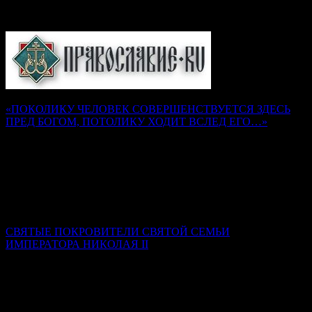
Православие.Ru
«ПОКОЛИКУ ЧЕЛОВЕК СОВЕРШЕНСТВУЕТСЯ ЗДЕСЬ
ПРЕД БОГОМ, ПОТОЛИКУ ХОДИТ ВСЛЕД ЕГО…»
Наставления преподобного Серафима Саровского
Надежда Муравьева
Как воск, не разогретый и не размягченный, не может
принять налагаемой на него печати, так и душа, не
искушенная трудами и немощами, не может принять на себя
печати добродетели Божией.
СВЯТЫЕ ПОКРОВИТЕЛИ СВЯТОЙ СЕМЬИ
ИМПЕРАТОРА НИКОЛАЯ II
Ксения Гринькова
Самой главной святой покровительницей семьи стала Сама
Пресвятая Богородица. Именно ее Феодоровская икона была
родовой святыней династии Романовых.