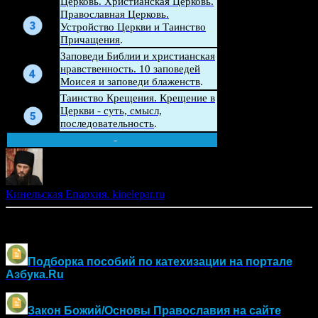
Церковь. Христианская Церковь.
Беседа
Православная Церковь.
Устройство Церкви и Таинство
Причащения
.
Беседа
Заповеди Библии и христианская
нравственность. 10 заповедей
Моисея и заповеди блаженств
.
Беседа
Таинство Крещения. Крещение в
Церкви - суть, смысл,
последовательность
.
-
Кинельская Епархия. kinelepar.ru
Другие материалы по оглашению и воцерковлению:
Подборка пособий по катехизации на портале
Азбука.Ru
Закон Божий/Основы Православия
на сайте