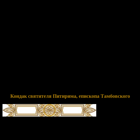
глас 4
Ве́ры и благоче́стия наста́вниче,/ Це́ркве свети́льниче,
мона́шествующих о́бразе,/ святи́телю Питири́ме прему́дре,/
ста́до твое́ благоче́стно упа́сл еси́/ и ко Христу́ приве́л еси́,/
те́мже в Вы́шних венце́м сла́вы украше́н,/ с на́ми на земли́
ду́хом пребыва́еши, сия́я чудесы́./ Моли́ Христа́ Бо́га,//
спасти́ся душа́м на́шим.
Перевод:
Веры и благочестия учитель, Церкви светильник,
монашествующим образец, святитель Питирим премудрый,
стадо твое благочестиво упас ты и ко Христу привел, потому
украшенный венцом славы на Небесах, с нами на земле
пребываешь духовно, сияя чудесами. Моли Христа Бога о
спасении душ наших.
Кондак святителя Питирима, епископа Тамбовского
глас 8
Мона́хов наста́вника изря́дна и святи́теля все́м лю́дем