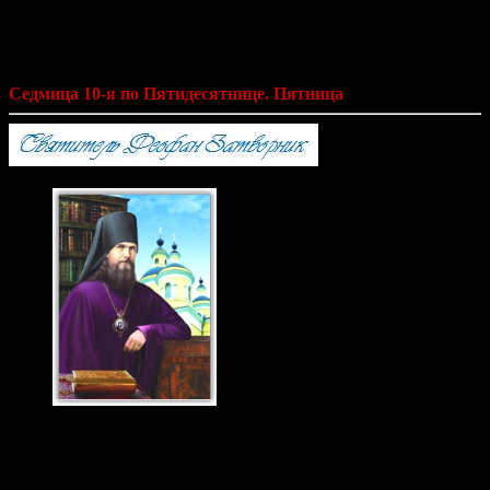
на каждый день года по церковным
чтениям из Слова Божия»
Седмица 10-я по Пятидесятнице. Пятница
Святитель Феофан
Затворник 23 янв., 29
июня. н.ст.