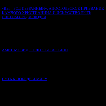
русской поэзии.
«ВЫ – РОД ИЗБРАННЫЙ»: АПОСТОЛЬСКОЕ ПРИЗВАНИЕ
КАЖДОГО ХРИСТИАНИНА И ИСКУССТВО БЫТЬ
СВЕТОМ СРЕДИ ЛЮДЕЙ
Священник Леонид Бартков
Все они были такие же люди, как мы, обуреваемые страстями,
сомнениями, страхом. Но их изменила встреча с живым
Христом, и именно эта встреча стала содержанием их
последующей проповеди.
АМИНЬ: СВИДЕТЕЛЬСТВО ИСТИНЫ
Иерей Тарасий Борозенец
Слово «аминь» не переведено, но сохранено в своей исконной
форме, потому что несет в себе смысл, который не
исчерпывается никаким переводом.
ПУТЬ К ПОБЕДЕ И МИРУ
Слово в Неделю 3-ю по Пятидесятнице
Митрополит Симферопольский и Крымский Тихон
(Шевкунов)
Сегодня нас тревожат война, страх за близких, тревога за
страну, за будущее, за самый мир. Что мы — обычные, слабые,