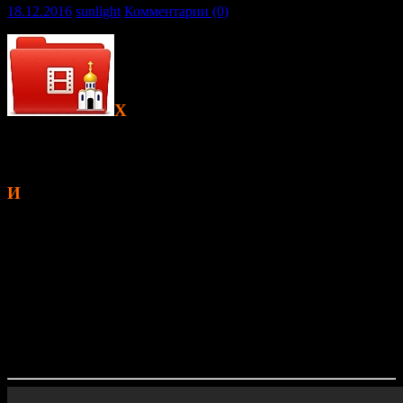
18.12.2016
sunlight
Комментарии (0)
Х
ристианство в Казанских землях
зародилось задолго до XVI столетия, но утвердил Веру
Православную здесь именно
святитель Гурий, первый
архипастырь Казани
.
И
з жития святителя Гурия Казанского
«Святитель Гурий родился в подмосковном Радонеже в
дворянской семье. С юных лет он служил у князя Ивана
Пенькова. Богобоязненный, смиренный и незлобивый, он
был оклеветан перед князем в преступной связи с его
женой и заключен в подземелье. Это подорвало его
здоровье, но укрепило религиозное чувство. Выйдя из
темницы, будущий святитель принял постриг в Иосифо-
Волоколамском монастыре, а впоследствии – стал его
настоятелем…»