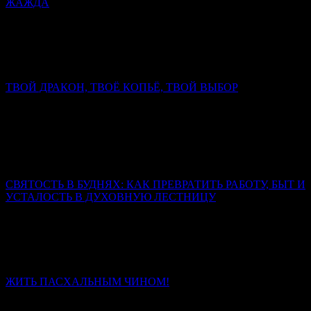
ЖАЖДА
Митрополит Симферопольский и Крымский Тихон
(Шевкунов)
Христос открывает Себя человеку как Спаситель, как Мессия.
Он и только Он — истинный супруг человеческой души.
ТВОЙ ДРАКОН, ТВОЁ КОПЬЁ, ТВОЙ ВЫБОР
Митрополит Симферопольский и Крымский Тихон
(Шевкунов)
Настоящий дракон свернулся не у ног коня, а в сердце
человека. И копьё, которым змей сражён, выковано не в
кузнице, а в духе.
СВЯТОСТЬ В БУДНЯХ: КАК ПРЕВРАТИТЬ РАБОТУ, БЫТ И
УСТАЛОСТЬ В ДУХОВНУЮ ЛЕСТНИЦУ
Священник Леонид Бартков
Если вы сегодня чувствуете, что сил нет, – не отчаивайтесь.
Усталость – не конец пути. Это место, где Бог подхватывает
вас.
ЖИТЬ ПАСХАЛЬНЫМ ЧИНОМ!
Иерей Тарасий Борозенец