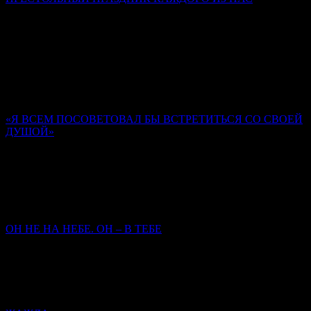
Слово в день Пятидесятницы
Митрополит Симферопольский и Крымский Тихон
(Шевкунов)
Господь предназначил человека, Своего верного ученика (не
всякого человека), быть храмом Духа Святаго. Мы забываем
об этом.
«Я ВСЕМ ПОСОВЕТОВАЛ БЫ ВСТРЕТИТЬСЯ СО СВОЕЙ
ДУШОЙ»
Памяти иером. Романа (Матюшина-Правдина)
Ольга Орлова
Нам опираться на то, кто у нас там родственник, кто у нас
старец был, не приходится. Главное – кто мы сами есть, как
заповеди исполняем.
ОН НЕ НА НЕБЕ. ОН – В ТЕБЕ
Митрополит Симферопольский и Крымский
Тихон
(Шевкунов)
Сегодня закрылась дверь Его земного присутствия — чтобы
открылась дверь Его присутствия в нас.