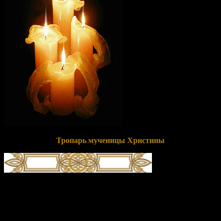
Тропарь мученицы Христины
глас 4
Зва́нием ева́нгельски Христу́ уневе́стившися,/ Христи́но
сла́вная,/ сла́ву ми́ра сего́ и по́хоть бре́нную вмени́ла еси́ ни во