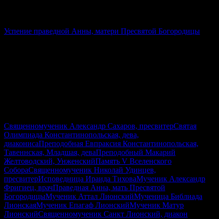
25 июля 2026 (по ст.ст.)
Пятница
Седмица 10-я по Пятидесятнице
Успение праведной Анны, матери Пресвятой Богородицы
Священномученик Александр Сахаров, пресвитер
Святая
Олимпиада Константинопольская, дева,
диакониса
Преподобная Евпраксия Константинопольская,
Тавеннская, Младшая, дева
Преподобный Макарий
Желтоводский, Унженский
Память V Вселенского
Собора
Священномученик Николай Удинцев,
пресвитер
Исповедница Ираида Тихова
Мученик Александр
Фригиец, врач
Праведная Анна, мать Пресвятой
Богородицы
Мученик Аттал Лионский
Мученица Библиада
Лионская
Мученик Епагаф Лионский
Мученик Матур
Лионский
Священномученик Санкт Лионский, диакон