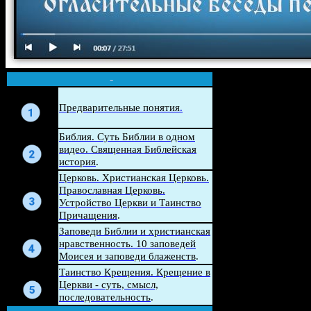
-
Беседа
Предварительные понятия
.
Беседа
Библия. Суть Библии в одном
видео. Священная Библейская
история
.
Церковь. Христианская Церковь.
Беседа
Православная Церковь.
Устройство Церкви и Таинство
Причащения
.
Беседа
Заповеди Библии и христианская
нравственность. 10 заповедей
Моисея и заповеди блаженств
.
Беседа
Таинство Крещения. Крещение в
Церкви - суть, смысл,
последовательность
.