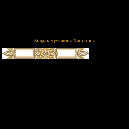
громогласно: «Тебя, Жених мой, люблю, и, Тебя ища, страдаю,
и распинаюсь и погребаюсь с Тобою в Твоем крещении, и
терплю муки за Тебя, да царствую в Тебе, и умираю за Тебя,
чтобы и жить с Тобою; но, прими меня как жертву
непорочную, с любовью принесенную Тебе!» По
ходатайствам ее, как Милостивый, спаси души наши.
Кондак мученицы Христины
глас 4
Светови́дная голуби́ца позна́лася еси́, криле́ иму́щи зла́те,/ и к
высоте́ Небе́сней возлете́ла еси́, Христи́но честна́я./ Те́мже
твой сла́вный пра́здник соверша́ем,/ ве́рою покланя́ющеся
твои́х моще́й ра́це,/ из нея́же истека́ет всем оби́льно/
исцеле́ние Боже́ственное,// душа́м же и те́лом.
Перевод:
Ты явилась подобной свету голубкой, имеющей
золотые крылья, и на высоту Небесную взлетела ты,
почитаемая Христина. Потому твой славный праздник
совершаем, с верой поклоняясь раке с твоими мощами, из нее
же истекает всем обильно исцеление Божественное, душам же