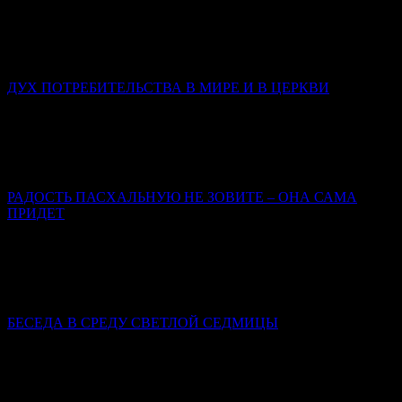
Без Христа нет чина, есть только энтропия и распад. Со
Христом человек проходит путь от раба, боящегося наказания,
через наёмника, ищущего награды, к сыну, который живёт
любовью.
ДУХ ПОТРЕБИТЕЛЬСТВА В МИРЕ И В ЦЕРКВИ
Иерей Тарасий Борозенец
В потребительском сознании человек – это клиент; Бог –
поставщик услуг; Церковь – фирма по предоставлению этих
услуг; вера, таинства, молитвы – инструменты.
РАДОСТЬ ПАСХАЛЬНУЮ НЕ ЗОВИТЕ – ОНА САМА
ПРИДЕТ
Марина Бирюкова
Пасхальная радость – это совсем не то, что радость от какого-
либо земного приобретения, пусть и впрямь самого для нас
счастливого.
БЕСЕДА В СРЕДУ СВЕТЛОЙ СЕДМИЦЫ
Святитель Иннокентий (Борисов), архиепископ
Херсонский и Таврический
Пасха христианская всегда совершалась со всей
торжественностью.