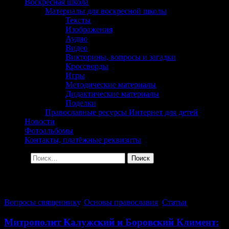
сельского поселения
Воскресная школа
Материалы для воскресной школы
Георгиевка Кинельской
Тексты
Изображения
Епархии
Аудио
Видео
Викторины, вопросы и загадки
Кроссворды
Игры
Методические материалы
Дидактические материалы
Поделки
Православные ресурсы Интернет для детей
Новости
Фотоальбомы
Контакты, платёжные реквизиты
Найти:
Архив за день: 18.12.2016
Вопросы священнику
,
Основы православия
,
Статьи
Митрополит Калужский и Боровский Климент: