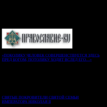
и телам.
Подборка статей на сайте
Православие.Ru
«ПОКОЛИКУ ЧЕЛОВЕК СОВЕРШЕНСТВУЕТСЯ ЗДЕСЬ
ПРЕД БОГОМ, ПОТОЛИКУ ХОДИТ ВСЛЕД ЕГО…»
Наставления преподобного Серафима Саровского
Надежда Муравьева
Как воск, не разогретый и не размягченный, не может
принять налагаемой на него печати, так и душа, не
искушенная трудами и немощами, не может принять на себя
печати добродетели Божией.
СВЯТЫЕ ПОКРОВИТЕЛИ СВЯТОЙ СЕМЬИ
ИМПЕРАТОРА НИКОЛАЯ II
Ксения Гринькова