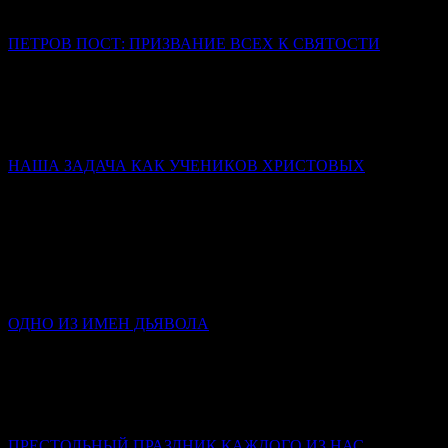
ничем не примечательные люди — можем изменить?
ПЕТРОВ ПОСТ: ПРИЗВАНИЕ ВСЕХ К СВЯТОСТИ
Иерей Тарасий Борозенец
Победа святых – не в том, что они никогда не падали, а в том,
что они упрямо шли к завещанной им цели (Царству
Небесному) и до конца оставались с Богом.
НАША ЗАДАЧА КАК УЧЕНИКОВ ХРИСТОВЫХ
Слово в день памяти Всех святых
Митрополит Симферопольский и Крымский Тихон
(Шевкунов)
Святые человеки — это храмы достроенные. Освящённые.
Действующие. Мы с вами — храмы, в которых у одних
заложен только фундамент; у других нет стен…
ОДНО ИЗ ИМЕН ДЬЯВОЛА
Инокиня Наталья (Каверзнева)
Клевета – это такой грех, в котором люди крайне редко
каются, потому что в нем стыдно признаться и самому себе,
не то что посторонним.
ПРЕСТОЛЬНЫЙ ПРАЗДНИК КАЖДОГО ИЗ НАС