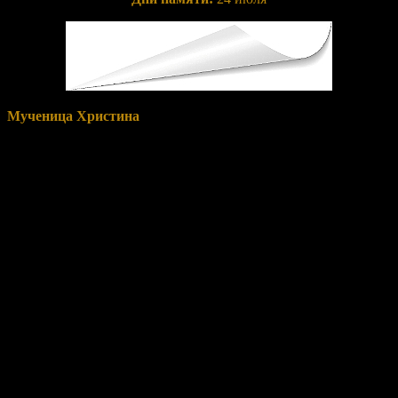
Мученица Христина
жила в III веке. Она родилась в богатой
семье. Отец ее Урван был правителем города Тира. В возрасте
11 лет девочка отличалась необыкновенной красотой, и
многие хотели жениться на ней. Однако отец Христины
мечтал о том, чтобы дочь стала жрицей. Для этого он
поместил ее в особое помещение, где поставил множество
золотых и серебряных идолов, и велел дочери воскуривать
пред ними фимиам. Две рабыни прислуживали Христине.
В своем уединении Христина стала задумываться над тем, кто
же сотворил этот прекрасный мир? Из своей комнаты она
любовалась звездным небом и постепенно пришла к мысли о
Едином Творце всего мира. Она убедилась, что безгласные и
бездушные идолы, стоявшие в ее покоях, ничего не могли
сотворить, так как сами были сотворены руками человека.
Она стала молиться Единому Богу со слезами, прося Его
открыть Себя. Душа ее разгоралась любовью к Неведомому
Богу, она все более усиливала молитву, соединяя ее с