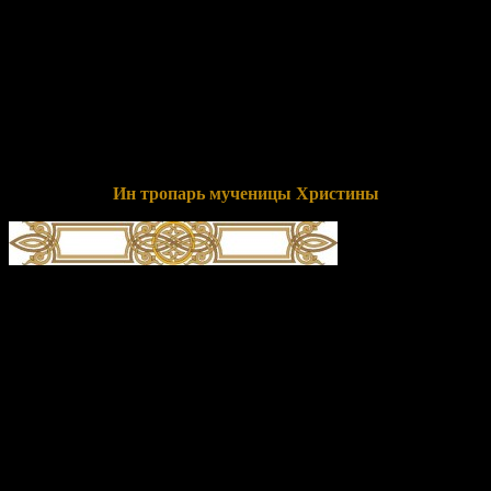
что же,/ о само́м телеси́ небрегу́щи,/ му́ки претерпе́ла еси́
до́блественно,/ тем твое́ страда́ние хвала́ми почита́ем,//
му́ченице, Христу́ тезоимени́тая.
Перевод:
Призванием евангельским обручив себя Христу,
славная Христина, славу мира этого и страсть греховную ты
отвергла, о самом же теле не заботясь, муки ты претерпела
доблестно, потому твое мученичество почитаем и
прославляем, мученица со Христом одноименная.
Ин тропарь мученицы Христины
глас 4
А́гница Твоя́, Иису́се, Христи́на/ зове́т ве́лиим гла́сом:/ Тебе́,
Женише́ мой, люблю́,/ и, Тебе́ и́щущи, страда́льчествую,/ и
сраспина́юся, и спогреба́юся креще́нию Твоему́,/ и стражду́
Тебе́ ра́ди,/ я́ко да ца́рствую в Тебе́,/ и умира́ю за Тя, да и живу́
с Тобо́ю,/ но, я́ко же́ртву непоро́чную, приими́ мя, с любо́вию
поже́ршуюся Тебе́./ Тоя́ моли́твами,// я́ко Ми́лостив, спаси́
ду́ши на́ша.
Перевод:
Агница Твоя, Иисусе, Христина, взывает