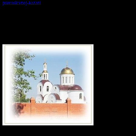
pravoslavnoj-kazani
(77)
Приход храма в честь святого
великомученика Георгия Победоносца