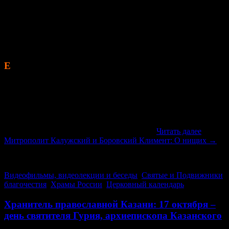
больше. Один такой «нищий» — здоровый мужчина, на
вопрос, что вынудило его просить милостыню около храма,
ответил: «Я работал пастухом, а потом посчитал, что здесь
набираю больше. Так зачем я буду работать, если здесь сидеть
выгоднее». Готовы ли мы «помогать» таким откровенным
любителям жить на подаяние?
Е
сли человек достигает уровня святости патриарха Иоанна
Милостивого, ему становится неважно, «паразитируют» на
нем или нет. Из жития святителя Иоанна известно, что он
помогал всем. Как-то раз, когда он в очередной раз раздавал
милостыню, один нищий подходил к нему и раз, и другой, и
третий. Святителю сказали: «Этот человек уже третий раз к
тебе подходит, не надо ему больше давать», — но святой
отвечал: «Все равно дайте, помогите ему».
Читать далее
Митрополит Калужский и Боровский Климент: О нищих
→
(92)
Видеофильмы, видеолекции и беседы
,
Святые и Подвижники
благочестия
,
Храмы России
,
Церковный календарь
Хранитель православной Казани: 17 октября –
день святителя Гурия, архиепископа Казанского