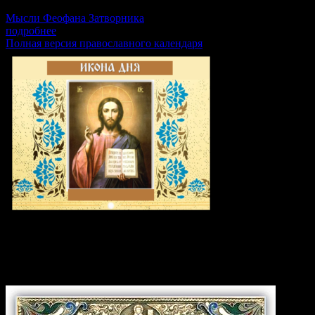
2Кор.1:12-20, Мф.22:23–33, Гал.4:22–31, Лк.8:16–21
Мысли Феофана Затворника
подробнее
Полная версия православного календаря
Икона дня: Мученица Христи́на
Тирская