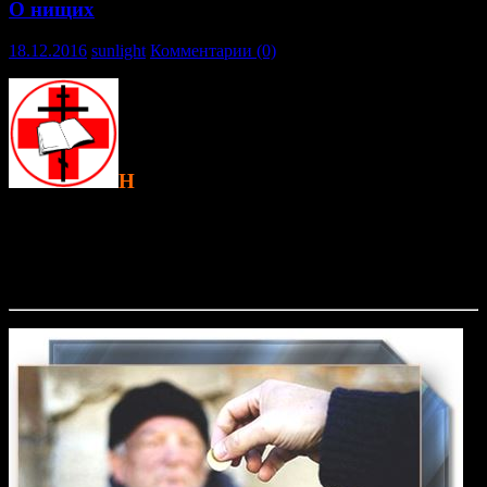
О нищих
18.12.2016
sunlight
Комментарии (0)
Н
адо ли подавать нищим на улице
? Этот
вопрос нам приходится решать постоянно. Спаситель сказал:
«Просящему у тебя дай» (Мф. 5, 42), значит, когда человек
просит, надо ему помочь. А если это «профессиональный»
нищий, для которого просить милостыню — такая же обычная
работа, как для других — ходить в офис или на завод?