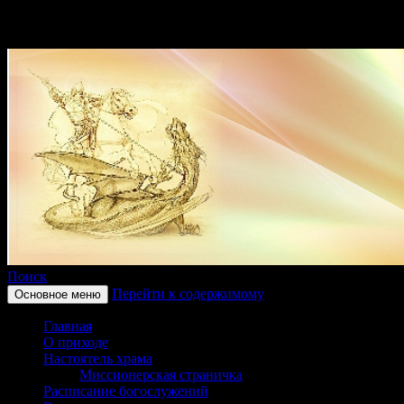
Поиск
Перейти к содержимому
Основное меню
Приход храма в честь
Главная
святого великомученика
О приходе
Настоятель храма
Георгия Победоносца
Миссионерская страничка
Расписание богослужений