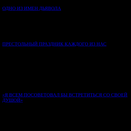
ОДНО ИЗ ИМЕН ДЬЯВОЛА
Инокиня Наталья (Каверзнева)
Клевета – это такой грех, в котором люди крайне редко
каются, потому что в нем стыдно признаться и самому себе,
не то что посторонним.
ПРЕСТОЛЬНЫЙ ПРАЗДНИК КАЖДОГО ИЗ НАС
Слово в день Пятидесятницы
Митрополит Симферопольский и Крымский Тихон
(Шевкунов)
Господь предназначил человека, Своего верного ученика (не
всякого человека), быть храмом Духа Святаго. Мы забываем
об этом.
«Я ВСЕМ ПОСОВЕТОВАЛ БЫ ВСТРЕТИТЬСЯ СО СВОЕЙ
ДУШОЙ»
Памяти иером. Романа (Матюшина-Правдина)
Ольга Орлова
Нам опираться на то, кто у нас там родственник, кто у нас
старец был, не приходится. Главное – кто мы сами есть, как