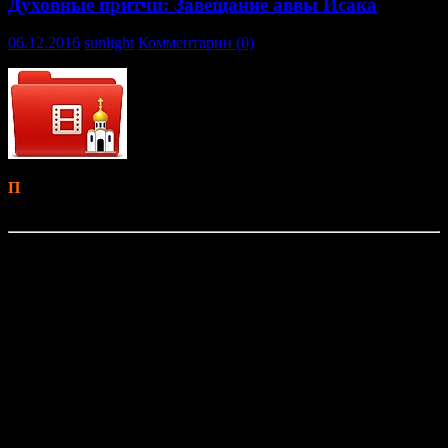
Духовные притчи: Завещание аввы Исака
06.12.2016
sunlight
Комментарии (0)
П
ередача
«
Духовные притчи
»
(Екатеринбург). Выпуск от 6
декабря 2016 г.:
«Завещание аввы Исака».