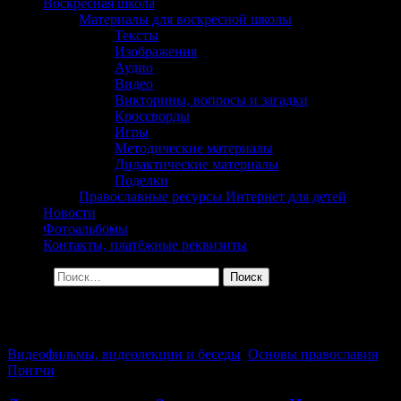
сельского поселения
Воскресная школа
Материалы для воскресной школы
Георгиевка Кинельской
Тексты
Изображения
Епархии
Аудио
Видео
Викторины, вопросы и загадки
Кроссворды
Игры
Методические материалы
Дидактические материалы
Поделки
Православные ресурсы Интернет для детей
Новости
Фотоальбомы
Контакты, платёжные реквизиты
Найти:
Архив за день: 06.12.2016
Видеофильмы, видеолекции и беседы
,
Основы православия
,
Притчи