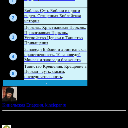
Беседа
Библия. Суть Библии в одном
видео. Священная Библейская
история
.
Церковь. Христианская Церковь.
Беседа
Православная Церковь.
Устройство Церкви и Таинство
Причащения
.
Беседа
Заповеди Библии и христианская
нравственность. 10 заповедей
Моисея и заповеди блаженств
.
Беседа
Таинство Крещения. Крещение в
Церкви - суть, смысл,
последовательность
.
-
Кинельская Епархия. kinelepar.ru
Другие материалы по оглашению и воцерковлению: