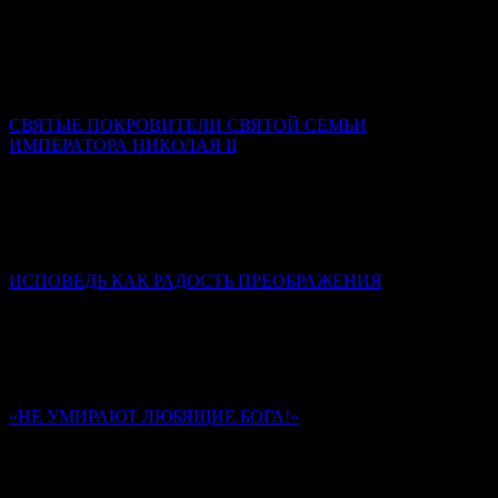
Как воск, не разогретый и не размягченный, не может
принять налагаемой на него печати, так и душа, не
искушенная трудами и немощами, не может принять на себя
печати добродетели Божией.
СВЯТЫЕ ПОКРОВИТЕЛИ СВЯТОЙ СЕМЬИ
ИМПЕРАТОРА НИКОЛАЯ II
Ксения Гринькова
Самой главной святой покровительницей семьи стала Сама
Пресвятая Богородица. Именно ее Феодоровская икона была
родовой святыней династии Романовых.
ИСПОВЕДЬ КАК РАДОСТЬ ПРЕОБРАЖЕНИЯ
Диакон Дионисий Ахалашвили
Через таинство Покаяния мы стараемся разрешить
внутренний конфликт между добром и злом в своей душе,
отказываемся от зла и направляем свою волю в сторону добра.
«НЕ УМИРАЮТ ЛЮБЯЩИЕ БОГА!»
Памяти иеромонаха Романа (Матюшина). К 40-му дню
Ольга Надпорожская
Многие из стихотворений отца Романа запечатлели в себе