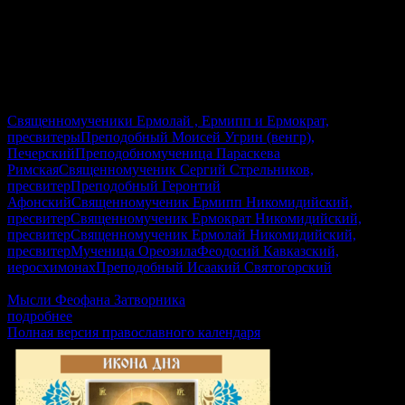
Священномученики Ермолай , Ермипп и Ермократ,
пресвитеры
Преподобный Моисей Угрин (венгр),
Печерский
Преподобномученица Параскева
Римская
Священномученик Сергий Стрельников,
пресвитер
Преподобный Геронтий
Афонский
Священномученик Ермипп Никомидийский,
пресвитер
Священномученик Ермократ Никомидийский,
пресвитер
Священномученик Ермолай Никомидийский,
пресвитер
Мученица Ореозила
Феодосий Кавказский,
иеросхимонах
Преподобный Исаакий Святогорский
Гал.5:22-6:2, Лк.6:17–23, Рим.15:30–33, Мф.17:24–18:4
Мысли Феофана Затворника
подробнее
Полная версия православного календаря