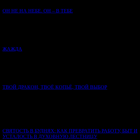
заповеди исполняем.
ОН НЕ НА НЕБЕ. ОН – В ТЕБЕ
Митрополит Симферопольский и Крымский
Тихон
(Шевкунов)
Сегодня закрылась дверь Его земного присутствия — чтобы
открылась дверь Его присутствия в нас.
ЖАЖДА
Митрополит Симферопольский и Крымский Тихон
(Шевкунов)
Христос открывает Себя человеку как Спаситель, как Мессия.
Он и только Он — истинный супруг человеческой души.
ТВОЙ ДРАКОН, ТВОЁ КОПЬЁ, ТВОЙ ВЫБОР
Митрополит Симферопольский и Крымский Тихон
(Шевкунов)
Настоящий дракон свернулся не у ног коня, а в сердце
человека. И копьё, которым змей сражён, выковано не в
кузнице, а в духе.
СВЯТОСТЬ В БУДНЯХ: КАК ПРЕВРАТИТЬ РАБОТУ, БЫТ И
УСТАЛОСТЬ В ДУХОВНУЮ ЛЕСТНИЦУ