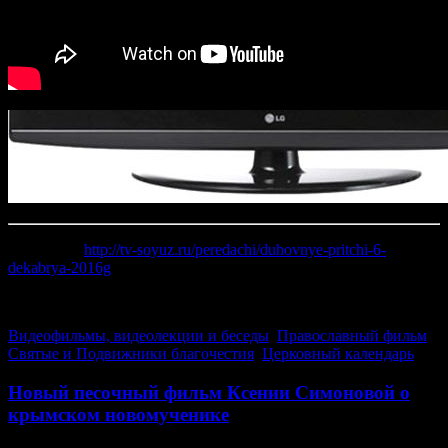
Источник:
http://tv-soyuz.ru/peredachi/duhovnye-pritchi-6-
dekabrya-2016g
(58)
Видеофильмы, видеолекции и беседы
,
Православный фильм
,
Святые и Подвижники благочестия
,
Церковный календарь
Новый песочный фильм Ксении Симоновой о
крымском новомученике