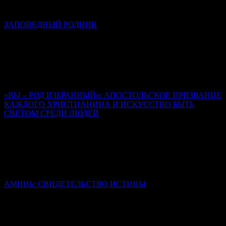
обстоятельства его последних дней и часов на земле.
ЗАПОВЕДНЫЙ РОДНИК
К сороковому дню кончины иеромонаха Романа (Матюшина)
Алексей Солоницын
Иеромонах Роман создал свод стихов, неповторимый,
уникальный, который, на мой взгляд, вошел в золотой фонд
русской поэзии.
«ВЫ – РОД ИЗБРАННЫЙ»: АПОСТОЛЬСКОЕ ПРИЗВАНИЕ
КАЖДОГО ХРИСТИАНИНА И ИСКУССТВО БЫТЬ
СВЕТОМ СРЕДИ ЛЮДЕЙ
Священник Леонид Бартков
Все они были такие же люди, как мы, обуреваемые страстями,
сомнениями, страхом. Но их изменила встреча с живым
Христом, и именно эта встреча стала содержанием их
последующей проповеди.
АМИНЬ: СВИДЕТЕЛЬСТВО ИСТИНЫ
Иерей Тарасий Борозенец
Слово «аминь» не переведено, но сохранено в своей исконной
форме, потому что несет в себе смысл, который не