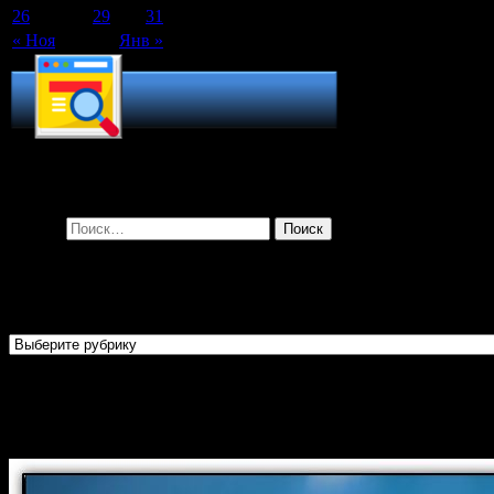
26
27
28
29
30
31
« Ноя
Янв »
Поиск по сайту
Найти:
Рубрики
Рубрики
Огласительные беседы перед
Крещением