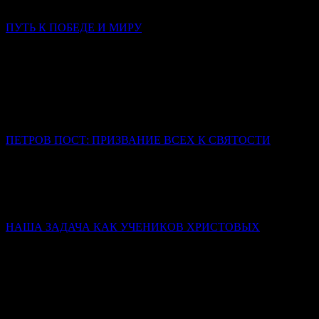
исчерпывается никаким переводом.
ПУТЬ К ПОБЕДЕ И МИРУ
Слово в Неделю 3-ю по Пятидесятнице
Митрополит Симферопольский и Крымский Тихон
(Шевкунов)
Сегодня нас тревожат война, страх за близких, тревога за
страну, за будущее, за самый мир. Что мы — обычные, слабые,
ничем не примечательные люди — можем изменить?
ПЕТРОВ ПОСТ: ПРИЗВАНИЕ ВСЕХ К СВЯТОСТИ
Иерей Тарасий Борозенец
Победа святых – не в том, что они никогда не падали, а в том,
что они упрямо шли к завещанной им цели (Царству
Небесному) и до конца оставались с Богом.
НАША ЗАДАЧА КАК УЧЕНИКОВ ХРИСТОВЫХ
Слово в день памяти Всех святых
Митрополит Симферопольский и Крымский Тихон
(Шевкунов)
Святые человеки — это храмы достроенные. Освящённые.
Действующие. Мы с вами — храмы, в которых у одних
заложен только фундамент; у других нет стен…