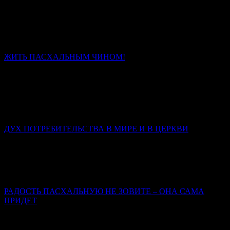
Священник Леонид Бартков
Если вы сегодня чувствуете, что сил нет, – не отчаивайтесь.
Усталость – не конец пути. Это место, где Бог подхватывает
вас.
ЖИТЬ ПАСХАЛЬНЫМ ЧИНОМ!
Иерей Тарасий Борозенец
Без Христа нет чина, есть только энтропия и распад. Со
Христом человек проходит путь от раба, боящегося наказания,
через наёмника, ищущего награды, к сыну, который живёт
любовью.
ДУХ ПОТРЕБИТЕЛЬСТВА В МИРЕ И В ЦЕРКВИ
Иерей Тарасий Борозенец
В потребительском сознании человек – это клиент; Бог –
поставщик услуг; Церковь – фирма по предоставлению этих
услуг; вера, таинства, молитвы – инструменты.
РАДОСТЬ ПАСХАЛЬНУЮ НЕ ЗОВИТЕ – ОНА САМА
ПРИДЕТ
Марина Бирюкова
Пасхальная радость – это совсем не то, что радость от какого-