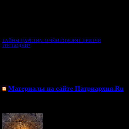
Митрополит Симферопольский и Крымский Тихон
(Шевкунов)
Люди, которые смогли выбрать между радостью этой жизни,
запрещенной заповедями Божиими, и познанием мира
горнего, люди, которые выбрали мир горний и твердо стоят в
этом избрании, — они являются великими святыми.
ТАЙНЫ ЦАРСТВА: О ЧЁМ ГОВОРЯТ ПРИТЧИ
ГОСПОДНИ?
Иерей Тарасий Борозенец
Каждая притча – это обращение к каждому из нас, здесь и
сейчас живущих. Их содержание универсально и
всеисторично. Они были сказаны для всех времён и для всех
людей.
Материалы на сайте Патриархия.Ru
Произошла ошибка; возможно, лента недоступна.
Повторите попытку позже.