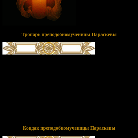
Тропарь преподобномученицы Параскевы
глас 1
Тща́ние иму́щи сообра́зно и́мени твоему́, тезоимени́тая,/
равноимя́нную тебе́ ве́ру в сожи́тельство избра́ла еси́,/
Параске́во победоно́сная,// те́мже излива́еши исцеле́ния и
мо́лишися о душа́х на́ших.
Перевод:
Усердие имея, сообразное призванию твоему, трудов
подготовительных имя носящая, одноименную тебе веру
избрала ты своей обителью, Параскева победоносная, потому
изливаешь исцеления и молишься о душах наших.
Кондак преподобномученицы Параскевы