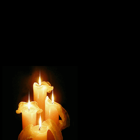
Переходя с проповедью Евангелия с одного места на другое,
святая Параскева пришла в город, где правителем был
Асклипий. Здесь святую опять судили и приговорили к
смерти. Ее повели к огромному змею, жившему в пещере,
чтобы он пожрал ее. Но святая Параскева сотворила над змеем
крестное знамение, и он тут же издох. Асклипий и горожане,
видя такое чудо, уверовали во Христа и отпустили святую.
Она продолжала свою проповедь. В городе, где правителем
был некто Тарасий, святая Параскева приняла мученическую
кончину. После жестоких истязаний ее обезглавили.