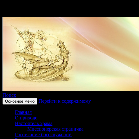
Поиск
Перейти к содержимому
Основное меню
Приход храма в честь
Главная
святого великомученика
О приходе
Настоятель храма
Георгия Победоносца
Миссионерская страничка
Расписание богослужений