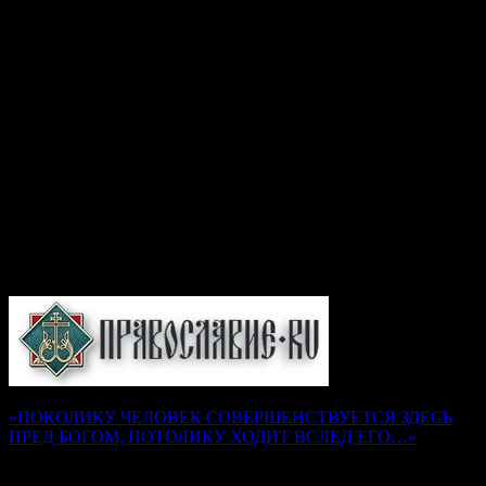
дово́льная, и вся́ ко спасе́нию потре́бная; да ми́рно и
благоче́стно пожи́вше, сподо́бимся благу́ю кончи́ну
христиа́нскую улучи́ти и Ца́рствие Небе́сное насле́дити. Е́й,
предста́тельнице на́ша блага́я! Не посрами́ упова́ния на́шего,
е́же по Бо́зе и Пресвяте́й Богоро́дице кре́пкое на Тя́ возлага́ем,
но бу́ди на́м хода́таица во спасе́ние, да сподо́бимся вку́пе с
тобо́ю и все́ми святы́ми в ра́дости блаже́нства ве́чнаго
сла́вити во твое́м заступле́нии вели́кую ми́лость Бо́га на́шего,
Отца́, и Сы́на, и Свята́го Ду́ха, ны́не и при́сно, и во ве́ки
веко́в. Ами́нь.
Подборка статей на сайте
Православие.Ru
«ПОКОЛИКУ ЧЕЛОВЕК СОВЕРШЕНСТВУЕТСЯ ЗДЕСЬ
ПРЕД БОГОМ, ПОТОЛИКУ ХОДИТ ВСЛЕД ЕГО…»
Наставления преподобного Серафима Саровского
Надежда Муравьева