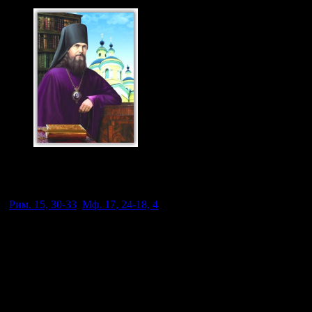
Святитель Феофан
Затворник 23 янв., 29
июня. н.ст.
(
Рим. 15, 30-33
;
Мф. 17, 24-18, 4
).
Господь платит требуемую подать церковную и все другие
порядки, и церковные и гражданские, Он исполнял и
апостолов так научил, и апостолы потом предали тот же закон
и всем христианам. Только дух жизни принимался новый;
внешнее же все оставалось как было, исключая того, что явно
противно было воле Божией, как, например, участие в
идольских жертвах и т. п. Потом христианство взяло верх,