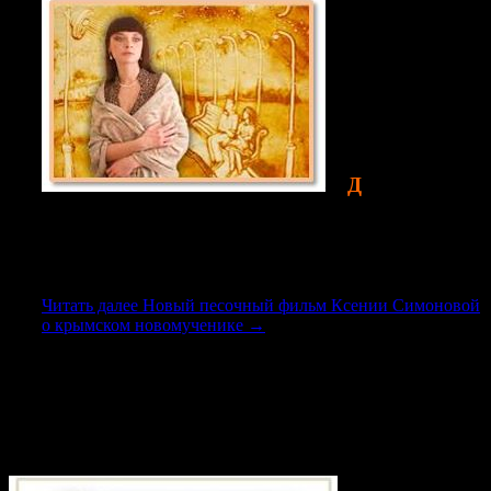
Д
—
ля меня всегда
было честью посещать храм, где первым настоятелем был
отец Елеазар. Он был греком, а храм строился греческой
общиной, и в страшный 1918 год он стал настоятелем
евпаторийского храма Пророка Ильи. Вот мой любимый
эпизод из жизнеописания священномученика Елеазара:
Читать далее
Новый песочный фильм Ксении Симоновой
о крымском новомученике
→
(83)
Приход храма в честь святого
великомученика Георгия Победоносца