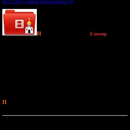
06.12.2016
sunlight
Комментарии (0)
Н
овый песочный фильм
«
Елеазар
» от
Ксении Симоновой
создан в память о ее выдающемся
земляке, жителе Евпатории,
священномученике Елеазаре
Спиридонове
, прославленного в лике новомучеников. Отец
Елеазар (1874-1938) был удивительным человеком, его доброе
сердце согрело множество людей, даже тех, кто считал его
врагом. До последних дней своей жизни, отец Елеазар был
верен Христу. Об этом и многом другом рассказывает 8-
минутный фильм. Священник Елеазар скончался на Колыме 6
декабря 1938 года. Он был первым настоятелем храма
Пророка Илии в Евпатории, который посещает Ксения и ее
семья.
П
ремьера фильма приурочена ко
дню памяти
священномученика Елеазара,
6 декабря
.