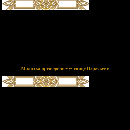
глас 4
Храм твой, всечестна́я,/ я́ко враче́бницу душе́вную обре́тше,/ в
нем вси ве́рнии/ велегла́сно почита́ем тя,//
преподобному́ченице Параске́во сла́вная.
Перевод:
Храм твой, почитаемая всеми, как больницу для
душ обретя, в нем все верующие громогласно почитаем тебя,
преподобномученица Параскева славная.
Молитва преподобномученице Параскеве
О, свята́я и многострада́льная преподобному́ченице
Параске́во! К тебе́, а́ки те́плей за ны́ к Бо́гу моли́твеннице,
припа́даем и приле́жно мо́лимся: умоли́ Го́спода и Влады́ку
на́шего проба́вити ми́лость Свою́ к на́м, недосто́йным рабо́м
Его́, дарова́ти же на́м душе́вное и теле́сное здра́вие, земли́
плодоно́сие, возду́ха благорастворе́ние, во благоче́стии
христиа́нстем преуспе́яние, к житию́ вре́менному ну́жная и