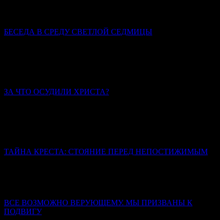
либо земного приобретения, пусть и впрямь самого для нас
счастливого.
БЕСЕДА В СРЕДУ СВЕТЛОЙ СЕДМИЦЫ
Святитель Иннокентий (Борисов), архиепископ
Херсонский и Таврический
Пасха христианская всегда совершалась со всей
торжественностью.
ЗА ЧТО ОСУДИЛИ ХРИСТА?
Иерей Тарасий Борозенец
Его осудила человеческая зависть, гордыня, лицемерие и
страх. Осудила извечная человеческая неспособность
вместить Истину.
ТАЙНА КРЕСТА: СТОЯНИЕ ПЕРЕД НЕПОСТИЖИМЫМ
«Смертью смерть поправ» – это логическое противоречие. Из
проклятия рождается благословение, из предельной степени
унижения проистекает слава, из смерти – жизнь.
ВСЕ ВОЗМОЖНО ВЕРУЮЩЕМУ. МЫ ПРИЗВАНЫ К
ПОДВИГУ