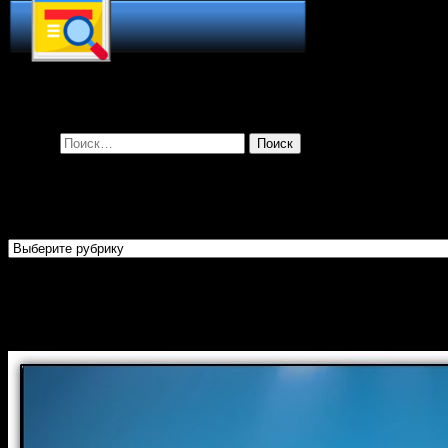
Поиск по сайту
Найти:
Рубрики
Рубрики
Огласительные беседы перед
Крещением