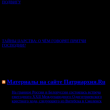
ПОДВИГУ
Митрополит Симферопольский и Крымский Тихон
(Шевкунов)
Люди, которые смогли выбрать между радостью этой жизни,
запрещенной заповедями Божиими, и познанием мира
горнего, люди, которые выбрали мир горний и твердо стоят в
этом избрании, — они являются великими святыми.
ТАЙНЫ ЦАРСТВА: О ЧЁМ ГОВОРЯТ ПРИТЧИ
ГОСПОДНИ?
Иерей Тарасий Борозенец
Каждая притча – это обращение к каждому из нас, здесь и
сейчас живущих. Их содержание универсально и
всеисторично. Они были сказаны для всех времён и для всех
людей.
Материалы на сайте Патриархия.Ru
На границе России и Белоруссии состоялась встреча
ежегодного XXII Международного Одигитриевского
крестного хода, следующего из Витебска в Смоленск
08.08.2026
6 августа на границе Российской Федерации и