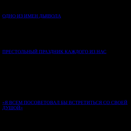
Действующие. Мы с вами — храмы, в которых у одних
заложен только фундамент; у других нет стен…
ОДНО ИЗ ИМЕН ДЬЯВОЛА
Инокиня Наталья (Каверзнева)
Клевета – это такой грех, в котором люди крайне редко
каются, потому что в нем стыдно признаться и самому себе,
не то что посторонним.
ПРЕСТОЛЬНЫЙ ПРАЗДНИК КАЖДОГО ИЗ НАС
Слово в день Пятидесятницы
Митрополит Симферопольский и Крымский Тихон
(Шевкунов)
Господь предназначил человека, Своего верного ученика (не
всякого человека), быть храмом Духа Святаго. Мы забываем
об этом.
«Я ВСЕМ ПОСОВЕТОВАЛ БЫ ВСТРЕТИТЬСЯ СО СВОЕЙ
ДУШОЙ»
Памяти иером. Романа (Матюшина-Правдина)
Ольга Орлова
Нам опираться на то, кто у нас там родственник, кто у нас