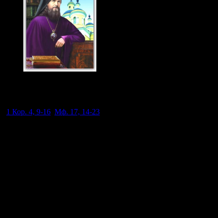
Святитель Феофан
Затворник 23 янв., 29
июня. н.ст.
(
1 Кор. 4, 9-16
;
Мф. 17, 14-23
).
"Сей род изгоняется только молитвою и постом". Если сей
род изгоняется молитвою и постом другого лица, то тем более
войти не может в того, у кого есть собственный пост и
молитва. Вот ограда! Хоть бесов бездна и весь воздух набит
ими, но ничего не смогут сделать тому, кто огражден
молитвою и постом. Пост - всестороннее воздержание,
молитва - всестороннее богообщение; тот совне защищает, а
эта извнутрь устремляет на врагов всеоружие огненное.
Постника и молитвенника издали чуют бесы и бегут от него
далеко, чтобы не получить болезненного удара. Можно ли
думать, что где нет поста и молитвы, там уже и бес? Можно.