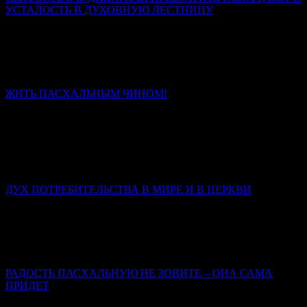
УСТАЛОСТЬ В ДУХОВНУЮ ЛЕСТНИЦУ
Священник Леонид Бартков
Если вы сегодня чувствуете, что сил нет, – не отчаивайтесь.
Усталость – не конец пути. Это место, где Бог подхватывает
вас.
ЖИТЬ ПАСХАЛЬНЫМ ЧИНОМ!
Иерей Тарасий Борозенец
Без Христа нет чина, есть только энтропия и распад. Со
Христом человек проходит путь от раба, боящегося наказания,
через наёмника, ищущего награды, к сыну, который живёт
любовью.
ДУХ ПОТРЕБИТЕЛЬСТВА В МИРЕ И В ЦЕРКВИ
Иерей Тарасий Борозенец
В потребительском сознании человек – это клиент; Бог –
поставщик услуг; Церковь – фирма по предоставлению этих
услуг; вера, таинства, молитвы – инструменты.
РАДОСТЬ ПАСХАЛЬНУЮ НЕ ЗОВИТЕ – ОНА САМА
ПРИДЕТ
Марина Бирюкова