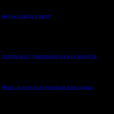
форме, потому что несет в себе смысл, который не
исчерпывается никаким переводом.
ПУТЬ К ПОБЕДЕ И МИРУ
Слово в Неделю 3-ю по Пятидесятнице
Митрополит Симферопольский и Крымский Тихон
(Шевкунов)
Сегодня нас тревожат война, страх за близких, тревога за
страну, за будущее, за самый мир. Что мы — обычные, слабые,
ничем не примечательные люди — можем изменить?
ПЕТРОВ ПОСТ: ПРИЗВАНИЕ ВСЕХ К СВЯТОСТИ
Иерей Тарасий Борозенец
Победа святых – не в том, что они никогда не падали, а в том,
что они упрямо шли к завещанной им цели (Царству
Небесному) и до конца оставались с Богом.
НАША ЗАДАЧА КАК УЧЕНИКОВ ХРИСТОВЫХ
Слово в день памяти Всех святых
Митрополит Симферопольский и Крымский Тихон
(Шевкунов)
Святые человеки — это храмы достроенные. Освящённые.