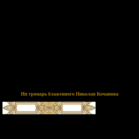
Терпе́нием свои́м и му́жеством/ Христа́ ра́ди во юро́дство
претвори́вся, блаже́нне Нико́лае,/ ху́дость ри́зную име́я,/
тя́гость ва́ра дневна́го поне́сл еси́/ и мра́зы зи́мныя терпе́л
еси́./ И ны́не, в Вы́шних Тро́ице предстоя́,/ нам, приходя́щим с
ве́рою к ра́це моще́й твои́х,/ исцеле́ние подае́ши, твое́ успе́ние
че́стно сла́вящим,// и мо́лиши Христа́ Бо́га спасти́ся душа́м
на́шим.
Перевод:
Терпением своим и мужеством Христа ради стал
юродивым, блаженный Николай, имея ветхую одежду, тягость
зноя дневного ты переносил и морозы зимние терпел. И
сейчас, предстоя на Небесах Троице, нам, приходящим с верой
к раке с мощами твоими, подаешь исцеление, твое успение с
почтением прославляющим, и молишь Христа Бога о
спасении душ наших.
Ин тропарь блаженного Николая Кочанова
глас 8
Го́рняя му́дрствуя,/ свя́то жи́тельствуя и сла́вы ми́ра отбега́я,/