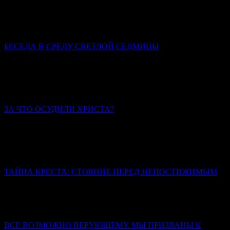
Пасхальная радость – это совсем не то, что радость от какого-
либо земного приобретения, пусть и впрямь самого для нас
счастливого.
БЕСЕДА В СРЕДУ СВЕТЛОЙ СЕДМИЦЫ
Святитель Иннокентий (Борисов), архиепископ
Херсонский и Таврический
Пасха христианская всегда совершалась со всей
торжественностью.
ЗА ЧТО ОСУДИЛИ ХРИСТА?
Иерей Тарасий Борозенец
Его осудила человеческая зависть, гордыня, лицемерие и
страх. Осудила извечная человеческая неспособность
вместить Истину.
ТАЙНА КРЕСТА: СТОЯНИЕ ПЕРЕД НЕПОСТИЖИМЫМ
«Смертью смерть поправ» – это логическое противоречие. Из
проклятия рождается благословение, из предельной степени
унижения проистекает слава, из смерти – жизнь.
ВСЕ ВОЗМОЖНО ВЕРУЮЩЕМУ. МЫ ПРИЗВАНЫ К