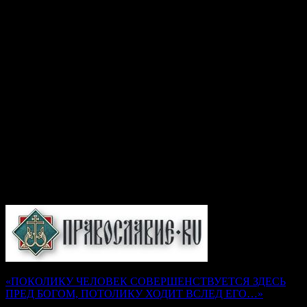
неистощи́мое сокро́вище,/ подае́ши бо исцеле́ние/ ве́рою к
ра́це моще́й твои́х приходя́щим// и успе́ние твое́ че́стно
сла́вящим.
Перевод:
Как ученик блаженного Андрея, ты был его
наследником, его же стопам последуя, юродивый Николай
Кочанов, и от простого народа уничижение и толчки
принимая, об их же согрешениях Христу Богу молился. После
почитаемого твоего успения Великий Новгород хранит мощи
твои у себя, как неистощимое сокровище, ибо ты подаешь
исцеление с верой приходящим к раке с мощами твоими и
успение твое с почтением прославляющим.
Подборка статей на сайте
Православие.Ru
«ПОКОЛИКУ ЧЕЛОВЕК СОВЕРШЕНСТВУЕТСЯ ЗДЕСЬ
ПРЕД БОГОМ, ПОТОЛИКУ ХОДИТ ВСЛЕД ЕГО…»
Наставления преподобного Серафима Саровского