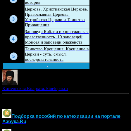
история
.
Церковь. Христианская Церковь.
Беседа
Православная Церковь.
Устройство Церкви и Таинство
Причащения
.
Беседа
Заповеди Библии и христианская
нравственность. 10 заповедей
Моисея и заповеди блаженств
.
Беседа
Таинство Крещения. Крещение в
Церкви - суть, смысл,
последовательность
.
-
Кинельская Епархия. kinelepar.ru
Другие материалы по оглашению и воцерковлению:
Подборка пособий по катехизации на портале
Азбука.Ru