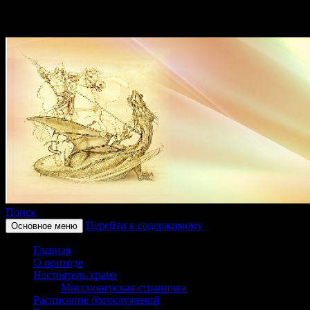
Поиск
Перейти к содержимому
Основное меню
Приход храма в честь
Главная
святого великомученика
О приходе
Настоятель храма
Георгия Победоносца
Миссионерская страничка
Расписание богослужений