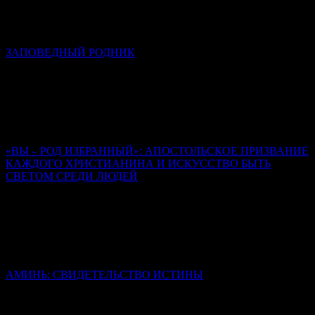
Многие из стихотворений отца Романа запечатлели в себе
обстоятельства его последних дней и часов на земле.
ЗАПОВЕДНЫЙ РОДНИК
К сороковому дню кончины иеромонаха Романа (Матюшина)
Алексей Солоницын
Иеромонах Роман создал свод стихов, неповторимый,
уникальный, который, на мой взгляд, вошел в золотой фонд
русской поэзии.
«ВЫ – РОД ИЗБРАННЫЙ»: АПОСТОЛЬСКОЕ ПРИЗВАНИЕ
КАЖДОГО ХРИСТИАНИНА И ИСКУССТВО БЫТЬ
СВЕТОМ СРЕДИ ЛЮДЕЙ
Священник Леонид Бартков
Все они были такие же люди, как мы, обуреваемые страстями,
сомнениями, страхом. Но их изменила встреча с живым
Христом, и именно эта встреча стала содержанием их
последующей проповеди.
АМИНЬ: СВИДЕТЕЛЬСТВО ИСТИНЫ
Иерей Тарасий Борозенец
Слово «аминь» не переведено, но сохранено в своей исконной