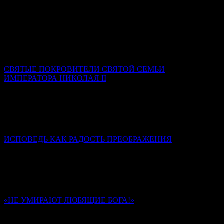
Надежда Муравьева
Как воск, не разогретый и не размягченный, не может
принять налагаемой на него печати, так и душа, не
искушенная трудами и немощами, не может принять на себя
печати добродетели Божией.
СВЯТЫЕ ПОКРОВИТЕЛИ СВЯТОЙ СЕМЬИ
ИМПЕРАТОРА НИКОЛАЯ II
Ксения Гринькова
Самой главной святой покровительницей семьи стала Сама
Пресвятая Богородица. Именно ее Феодоровская икона была
родовой святыней династии Романовых.
ИСПОВЕДЬ КАК РАДОСТЬ ПРЕОБРАЖЕНИЯ
Диакон Дионисий Ахалашвили
Через таинство Покаяния мы стараемся разрешить
внутренний конфликт между добром и злом в своей душе,
отказываемся от зла и направляем свою волю в сторону добра.
«НЕ УМИРАЮТ ЛЮБЯЩИЕ БОГА!»
Памяти иеромонаха Романа (Матюшина). К 40-му дню
Ольга Надпорожская