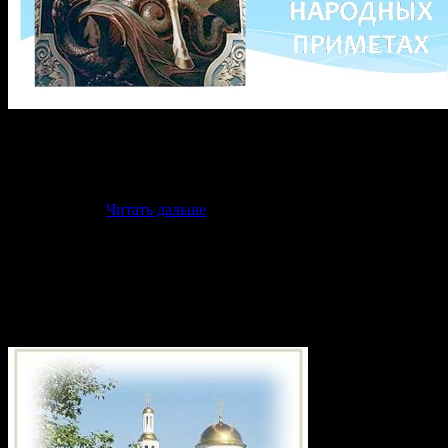
Итогом проекта была презентация, поготовленная учащимися
двух седьмых классов. Часть рисунков в презентации
выполнена самими учащимися и они вошли в выставку
рисунков, посящённых святому великомученику Георгию
Победоносцу.
Читать дальше
(1505)
Приход храма в честь святого
великомученика Георгия Победоносца