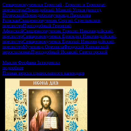
Священномученики Ермолай , Ермипп и Ермократ,
пресвитеры
Преподобный Моисей Угрин (венгр),
Печерский
Преподобномученица Параскева
Римская
Священномученик Сергий Стрельников,
пресвитер
Преподобный Геронтий
Афонский
Священномученик Ермипп Никомидийский,
пресвитер
Священномученик Ермократ Никомидийский,
пресвитер
Священномученик Ермолай Никомидийский,
пресвитер
Мученица Ореозила
Феодосий Кавказский,
иеросхимонах
Преподобный Исаакий Святогорский
Гал.5:22-6:2, Лк.6:17–23, Рим.15:30–33, Мф.17:24–18:4
Мысли Феофана Затворника
подробнее
Полная версия православного календаря