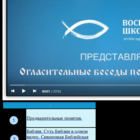
-
Беседа
Предварительные понятия
.
Беседа
Библия. Суть Библии в одном
видео. Священная Библейская