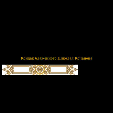
юро́дство Христа́ ра́ди избра́л еси́, блаже́нне Нико́лае,/ и
ны́не, в Вы́шних Тро́ице предстоя́,/ нам, честну́ю па́мять твою́
сла́вящим/ и с ве́рою к ра́це моще́й твои́х приходя́щим,/
исцеле́ние подае́ши// и мо́лиши Христа́ Бо́га спасти́ся душа́м
на́шим.
Перевод:
О небесном помышляя (Кол.3:2), проводя святую
жизнь и славы мирской избегая, ты избрал юродство Христа
ради, блаженный Николай, и сейчас, предстоя на Небесах
Троице, нам, почтенную память твою прославляющим и с
верой к раке с мощам твоими приходящим, подаешь
исцеление и молишь Христа Бога о спасении душ наших.
Кондак блаженного Николая Кочанова
глас 4
Я́ко Андре́я блаже́ннаго учени́к и насле́дник был еси́,/ того́ же
стопа́м после́дуя, юро́диве Нико́лае Коча́нов,/ и па́ки от
мирски́я ча́ди уничиже́ние и пха́ние прие́мля,/ о и́хже
согреше́ниих Христу́ Бо́гу моля́ся./ По честне́м же твое́м
успе́нии Вели́кий Но́вград и́мать мо́щи твоя́ в себе́,/ я́ко