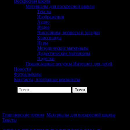
сельского поселения
Воскресная школа
Материалы для воскресной школы
Георгиевка Кинельской
Тексты
Изображения
Епархии
Аудио
Видео
Викторины, вопросы и загадки
Кроссворды
Игры
Методические материалы
Дидактические материалы
Поделки
Православные ресурсы Интернет для детей
Новости
Фотоальбомы
Контакты, платёжные реквизиты
Найти:
Архив за день: 13.03.2014
Георгиевские чтения
,
Материалы для воскресной школы
,
Тексты