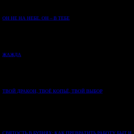
старец был, не приходится. Главное – кто мы сами есть, как
заповеди исполняем.
ОН НЕ НА НЕБЕ. ОН – В ТЕБЕ
Митрополит Симферопольский и Крымский
Тихон
(Шевкунов)
Сегодня закрылась дверь Его земного присутствия — чтобы
открылась дверь Его присутствия в нас.
ЖАЖДА
Митрополит Симферопольский и Крымский Тихон
(Шевкунов)
Христос открывает Себя человеку как Спаситель, как Мессия.
Он и только Он — истинный супруг человеческой души.
ТВОЙ ДРАКОН, ТВОЁ КОПЬЁ, ТВОЙ ВЫБОР
Митрополит Симферопольский и Крымский Тихон
(Шевкунов)
Настоящий дракон свернулся не у ног коня, а в сердце
человека. И копьё, которым змей сражён, выковано не в
кузнице, а в духе.
СВЯТОСТЬ В БУДНЯХ: КАК ПРЕВРАТИТЬ РАБОТУ, БЫТ И