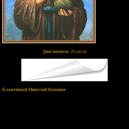
Дни памяти:
26 июля
Блаженный Николай Кочанов
жил в XIV веке. Он родился в
Новгороде в богатой и знатной семье Максима и Иулиании. С
юности святой Николай отличался глубоким благочестием,
усердно посещал храм Божий, любил пост и молитву, щедро
раздавал милостыню бедным. Видя его добродетельную
жизнь, новгородские вельможи стали прославлять его.
Блаженный, испугавшись славы «от человек», начал
юродствовать ради Господа. Он оставил свой богатый дом,