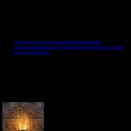
Республики Беларусь состоялась встреча ежегодного
XXII Международного Одигитриевского крестного
хода, следующего из Витебска в Смоленск.
Традиционно в канун Одигитриевских торжеств в
Смоленскую епархию из Витебска крестным ходом идут
многочисленные паломники из городов Союзного
государства.
Состоялась встреча директора Патриаршей
гуманитарной миссии и руководителя Комитета семей
воинов Отечества
08.08.2026
6 августа в Синодальном отделе по церковной
благотворительности и социальному служению
состоялась рабочая встреча директора Патриаршей
гуманитарной миссии, руководителя отдела
социального служения Синодального отдела по
благотворительности диакона Игоря Куликова и
руководителя Комитета семей воинов Отечества
(КСВО) Юлии Белеховой.