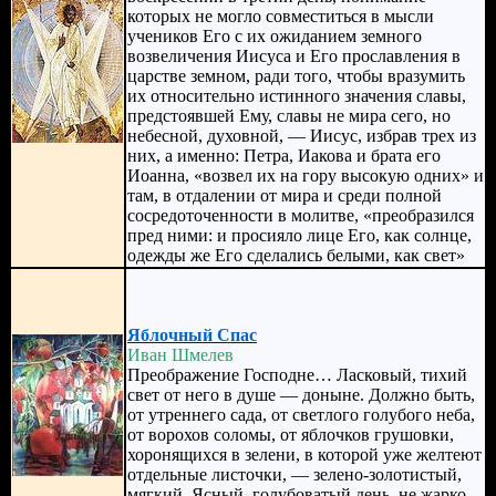
которых не могло совместиться в мысли
учеников Его с их ожиданием земного
возвеличения Иисуса и Его прославления в
царстве земном, ради того, чтобы вразумить
их относительно истинного значения славы,
предстоявшей Ему, славы не мира сего, но
небесной, духовной, — Иисус, избрав трех из
них, а именно: Петра, Иакова и брата его
Иоанна, «возвел их на гору высокую одних» и
там, в отдалении от мира и среди полной
сосредоточенности в молитве, «преобразился
пред ними: и просияло лице Его, как солнце,
одежды же Его сделались белыми, как свет»
Яблочный Спас
Иван Шмелев
Преображение Господне… Ласковый, тихий
свет от него в душе — доныне. Должно быть,
от утреннего сада, от светлого голубого неба,
от ворохов соломы, от яблочков грушовки,
хоронящихся в зелени, в которой уже желтеют
отдельные листочки, — зелено-золотистый,
мягкий. Ясный, голубоватый день, не жарко,