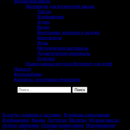
сельского поселения
Воскресная школа
Материалы для воскресной школы
Георгиевка Кинельской
Тексты
Изображения
Епархии
Аудио
Видео
Викторины, вопросы и загадки
Кроссворды
Игры
Методические материалы
Дидактические материалы
Поделки
Православные ресурсы Интернет для детей
Новости
Фотоальбомы
Контакты, платёжные реквизиты
Найти:
Архив за день: 17.08.2015
Буклеты, памятки и листовки
,
В помощь прихожанам
,
Изображения
,
Иконы
,
Литургия
,
Молитва
,
Мудрые мысли,
цитаты, афоризмы
,
Основы православия
,
Преображение