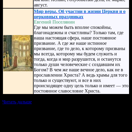
август.
Мир веры. Об участии в жизни Церкви и о
церковных праздниках
Евгений Поселянин
Где мы можем быть вполне спокойны,
благонадежны и счастливы? Только там, где
наша настоящая сфера, наше постоянное
призвание. А где же наше истинное
призвание, где то дело, к которому призваны
мы всегда, которому мы будем служить и
тогда, когда и мир разрушится, и останутся
только души человеческие с создавшим их
Богом? В чем же наше вечное дело, как не в
прославлении Христа? А ведь храмы для того
только и существуют, и все в них
происходящее одну цель только и имеет — это
постоянное славословие Христа.
Читать дальше
(308)
Приход храма в честь святого