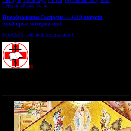
Господне
,
Проповеди
,
Статьи
,
Церковные праздники
,
Церковный календарь
Преображение Господне — 6/19 августа
(подборка материалов)
17.08.2015
sunlight
Комментарии (0)
П
раздник этот установлен в память славного
преображения Иисуса Христа пред учениками на горе
Фавор, для показания им Своего Божественного величия и
подкрепления их веры по случаю приближавшихся Его
страданий.