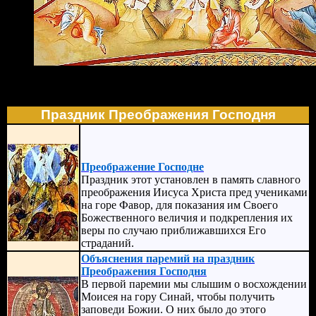
Преображение Господне. Фреска. Монастырь Преображени
Фавор. XX в.
Праздник Преображения Господня
Преображение Господне
Праздник этот установлен в память славного
преображения Иисуса Христа пред учениками
на горе Фавор, для показания им Своего
Божественного величия и подкрепления их
веры по случаю приближавшихся Его
страданий.
Объяснения паремий на праздник
Преображения Господня
В первой паремии мы слышим о восхождении
Моисея на гору Синай, чтобы получить
заповеди Божии. О них было до этого