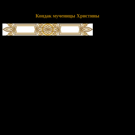
непорочную, с любовью принесенную Тебе!» По
ходатайствам ее, как Милостивый, спаси души наши.
Кондак мученицы Христины
глас 4
Светови́дная голуби́ца позна́лася еси́, криле́ иму́щи зла́те,/ и к
высоте́ Небе́сней возлете́ла еси́, Христи́но честна́я./ Те́мже
твой сла́вный пра́здник соверша́ем,/ ве́рою покланя́ющеся
твои́х моще́й ра́це,/ из нея́же истека́ет всем оби́льно/
исцеле́ние Боже́ственное,// душа́м же и те́лом.
Перевод:
Ты явилась подобной свету голубкой, имеющей
золотые крылья, и на высоту Небесную взлетела ты,
почитаемая Христина. Потому твой славный праздник
совершаем, с верой поклоняясь раке с твоими мощами, из нее
же истекает всем обильно исцеление Божественное, душам же
и телам.
Подборка статей на сайте
Православие.Ru