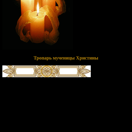
Тропарь мученицы Христины
глас 4
Зва́нием ева́нгельски Христу́ уневе́стившися,/ Христи́но
сла́вная,/ сла́ву ми́ра сего́ и по́хоть бре́нную вмени́ла еси́ ни во
что же,/ о само́м телеси́ небрегу́щи,/ му́ки претерпе́ла еси́
до́блественно,/ тем твое́ страда́ние хвала́ми почита́ем,//
му́ченице, Христу́ тезоимени́тая.
Перевод:
Призванием евангельским обручив себя Христу,