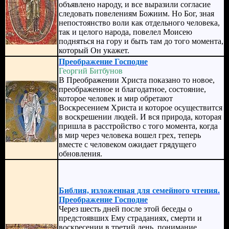
объявлено народу, и все выразили согласие
следовать повелениям Божиим. Но Бог, зная
непостоянство воли как отдельного человека,
так и целого народа, повелел Моисею
подняться на гору и быть там до того момента,
который Он укажет.
Преображение Господне
Георгий Битбунов
В Преображении Христа показано то новое,
преображенное и благодатное, состояние,
которое человек и мир обретают
Воскресением Христа и которое осуществится
в воскрешении людей. И вся природа, которая
пришла в расстройство с того момента, когда
в мир через человека вошел грех, теперь
вместе с человеком ожидает грядущего
обновления.
Библия, изложенная для семейного чтения.
Преображение Господне
Через шесть дней после этой беседы о
предстоявших Ему страданиях, смерти и
воскресении в третий день, понимание