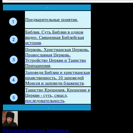
-
Беседа
Предварительные понятия
.
Беседа
Библия. Суть Библии в одном
видео. Священная Библейская
история
.
Церковь. Христианская Церковь.
Беседа
Православная Церковь.
Устройство Церкви и Таинство
Причащения
.
Беседа
Заповеди Библии и христианская
нравственность. 10 заповедей
Моисея и заповеди блаженств
.
Беседа
Таинство Крещения. Крещение в
Церкви - суть, смысл,
последовательность
.
-
Кинельская Епархия. kinelepar.ru