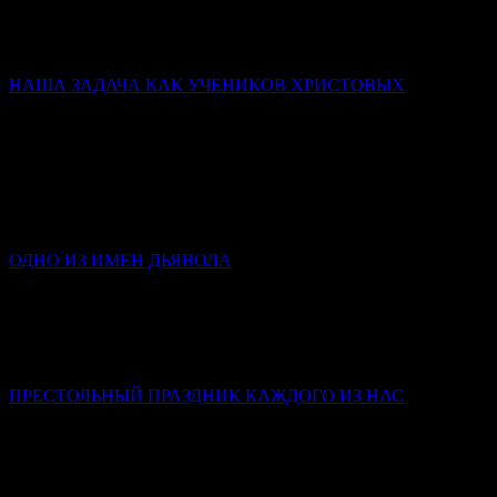
Победа святых – не в том, что они никогда не падали, а в том,
что они упрямо шли к завещанной им цели (Царству
Небесному) и до конца оставались с Богом.
НАША ЗАДАЧА КАК УЧЕНИКОВ ХРИСТОВЫХ
Слово в день памяти Всех святых
Митрополит Симферопольский и Крымский Тихон
(Шевкунов)
Святые человеки — это храмы достроенные. Освящённые.
Действующие. Мы с вами — храмы, в которых у одних
заложен только фундамент; у других нет стен…
ОДНО ИЗ ИМЕН ДЬЯВОЛА
Инокиня Наталья (Каверзнева)
Клевета – это такой грех, в котором люди крайне редко
каются, потому что в нем стыдно признаться и самому себе,
не то что посторонним.
ПРЕСТОЛЬНЫЙ ПРАЗДНИК КАЖДОГО ИЗ НАС
Слово в день Пятидесятницы
Митрополит Симферопольский и Крымский Тихон
(Шевкунов)