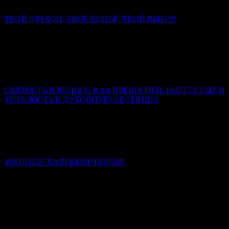
Он и только Он — истинный супруг человеческой души.
ТВОЙ ДРАКОН, ТВОЁ КОПЬЁ, ТВОЙ ВЫБОР
Митрополит Симферопольский и Крымский Тихон
(Шевкунов)
Настоящий дракон свернулся не у ног коня, а в сердце
человека. И копьё, которым змей сражён, выковано не в
кузнице, а в духе.
СВЯТОСТЬ В БУДНЯХ: КАК ПРЕВРАТИТЬ РАБОТУ, БЫТ И
УСТАЛОСТЬ В ДУХОВНУЮ ЛЕСТНИЦУ
Священник Леонид Бартков
Если вы сегодня чувствуете, что сил нет, – не отчаивайтесь.
Усталость – не конец пути. Это место, где Бог подхватывает
вас.
ЖИТЬ ПАСХАЛЬНЫМ ЧИНОМ!
Иерей Тарасий Борозенец
Без Христа нет чина, есть только энтропия и распад. Со
Христом человек проходит путь от раба, боящегося наказания,
через наёмника, ищущего награды, к сыну, который живёт
любовью.