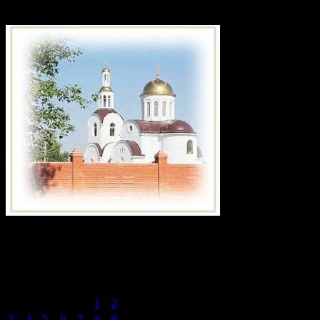
великомученика Георгия Победоносца
Календарь записей сайта
Август 2015
Пн
Вт
Ср
Чт
Пт
Сб
Вс
1
2
3
4
5
6
7
8
9