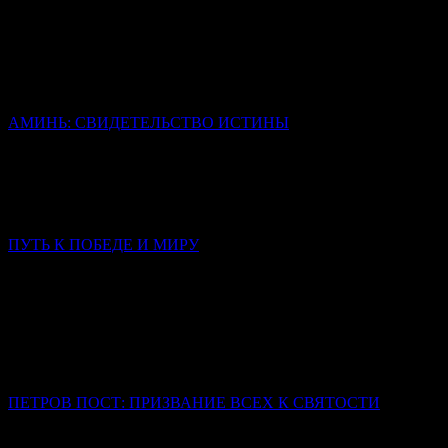
Священник Леонид Бартков
Все они были такие же люди, как мы, обуреваемые страстями,
сомнениями, страхом. Но их изменила встреча с живым
Христом, и именно эта встреча стала содержанием их
последующей проповеди.
АМИНЬ: СВИДЕТЕЛЬСТВО ИСТИНЫ
Иерей Тарасий Борозенец
Слово «аминь» не переведено, но сохранено в своей исконной
форме, потому что несет в себе смысл, который не
исчерпывается никаким переводом.
ПУТЬ К ПОБЕДЕ И МИРУ
Слово в Неделю 3-ю по Пятидесятнице
Митрополит Симферопольский и Крымский Тихон
(Шевкунов)
Сегодня нас тревожат война, страх за близких, тревога за
страну, за будущее, за самый мир. Что мы — обычные, слабые,
ничем не примечательные люди — можем изменить?
ПЕТРОВ ПОСТ: ПРИЗВАНИЕ ВСЕХ К СВЯТОСТИ
Иерей Тарасий Борозенец