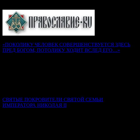
«ПОКОЛИКУ ЧЕЛОВЕК СОВЕРШЕНСТВУЕТСЯ ЗДЕСЬ
ПРЕД БОГОМ, ПОТОЛИКУ ХОДИТ ВСЛЕД ЕГО…»
Наставления преподобного Серафима Саровского
Надежда Муравьева
Как воск, не разогретый и не размягченный, не может
принять налагаемой на него печати, так и душа, не
искушенная трудами и немощами, не может принять на себя
печати добродетели Божией.
СВЯТЫЕ ПОКРОВИТЕЛИ СВЯТОЙ СЕМЬИ
ИМПЕРАТОРА НИКОЛАЯ II
Ксения Гринькова
Самой главной святой покровительницей семьи стала Сама
Пресвятая Богородица. Именно ее Феодоровская икона была
родовой святыней династии Романовых.