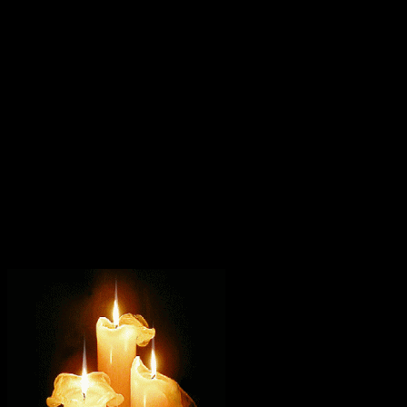
ужасе мучитель отнес это к действию волшебства и решил
наутро казнить ее. Ночью же сам неожиданно умер.
Присланный на его место другой правитель, Дион, призвал
святую мученицу и также пытался склонить к отречению от
Христа, но, видя ее непреклонную твердость, вновь предал
жестоким мучениям. Святая мученица Христина долго была в
темнице. К ней стали проникать люди, и она обращала их к
истинной вере во Христа. Так обратилось около 3000 человек.
На место Диона прибыл новый правитель Юлиан и
приступил к истязаниям святой. После различных мучений
Юлиан велел бросить ее в раскаленную печь и затворить в
ней. Через пять дней печь открыли и нашли мученицу живой
и невредимой. Видя происходящие чудеса, многие уверовали
во Христа Спасителя, а мучители святую Христину зарубили
мечом.