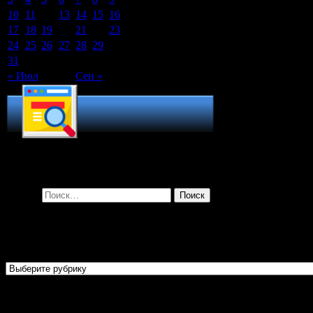
10
11
12
13
14
15
16
17
18
19
20
21
22
23
24
25
26
27
28
29
30
31
« Июл
Сен »
Поиск по сайту
Найти:
Рубрики
Рубрики
Огласительные беседы перед