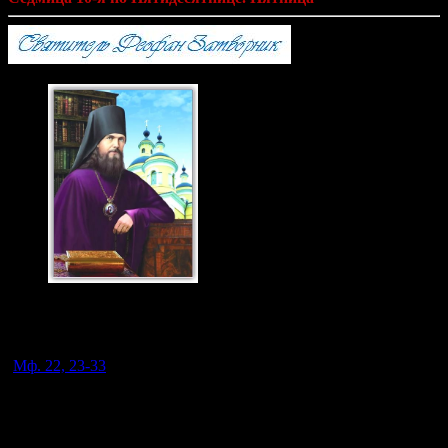
Святитель Феофан
Затворник 23 янв., 29
июня. н.ст.
(
Мф. 22, 23-33
).
Об образе будущей жизни Господь сказал, что там не женятся
и не посягают, т. е. не будут там иметь места наши земные
житейские отношения; стало быть и все порядки земной