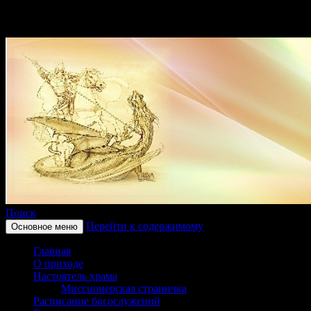
Поиск
Перейти к содержимому
Основное меню
Приход храма в честь
Главная
святого великомученика
О приходе
Настоятель храма
Георгия Победоносца
Миссионерская страничка
Расписание богослужений