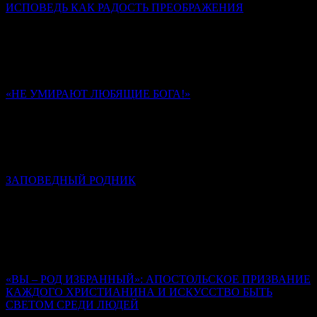
ИСПОВЕДЬ КАК РАДОСТЬ ПРЕОБРАЖЕНИЯ
Диакон Дионисий Ахалашвили
Через таинство Покаяния мы стараемся разрешить
внутренний конфликт между добром и злом в своей душе,
отказываемся от зла и направляем свою волю в сторону добра.
«НЕ УМИРАЮТ ЛЮБЯЩИЕ БОГА!»
Памяти иеромонаха Романа (Матюшина). К 40-му дню
Ольга Надпорожская
Многие из стихотворений отца Романа запечатлели в себе
обстоятельства его последних дней и часов на земле.
ЗАПОВЕДНЫЙ РОДНИК
К сороковому дню кончины иеромонаха Романа (Матюшина)
Алексей Солоницын
Иеромонах Роман создал свод стихов, неповторимый,
уникальный, который, на мой взгляд, вошел в золотой фонд
русской поэзии.
«ВЫ – РОД ИЗБРАННЫЙ»: АПОСТОЛЬСКОЕ ПРИЗВАНИЕ
КАЖДОГО ХРИСТИАНИНА И ИСКУССТВО БЫТЬ
СВЕТОМ СРЕДИ ЛЮДЕЙ