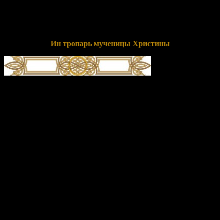
славная Христина, славу мира этого и страсть греховную ты
отвергла, о самом же теле не заботясь, муки ты претерпела
доблестно, потому твое мученичество почитаем и
прославляем, мученица со Христом одноименная.
Ин тропарь мученицы Христины
глас 4
А́гница Твоя́, Иису́се, Христи́на/ зове́т ве́лиим гла́сом:/ Тебе́,
Женише́ мой, люблю́,/ и, Тебе́ и́щущи, страда́льчествую,/ и
сраспина́юся, и спогреба́юся креще́нию Твоему́,/ и стражду́
Тебе́ ра́ди,/ я́ко да ца́рствую в Тебе́,/ и умира́ю за Тя, да и живу́
с Тобо́ю,/ но, я́ко же́ртву непоро́чную, приими́ мя, с любо́вию
поже́ршуюся Тебе́./ Тоя́ моли́твами,// я́ко Ми́лостив, спаси́
ду́ши на́ша.
Перевод:
Агница Твоя, Иисусе, Христина, взывает
громогласно: «Тебя, Жених мой, люблю, и, Тебя ища, страдаю,
и распинаюсь и погребаюсь с Тобою в Твоем крещении, и
терплю муки за Тебя, да царствую в Тебе, и умираю за Тебя,
чтобы и жить с Тобою; но, прими меня как жертву