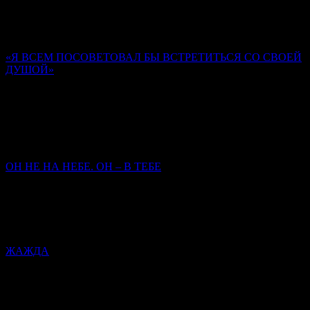
Господь предназначил человека, Своего верного ученика (не
всякого человека), быть храмом Духа Святаго. Мы забываем
об этом.
«Я ВСЕМ ПОСОВЕТОВАЛ БЫ ВСТРЕТИТЬСЯ СО СВОЕЙ
ДУШОЙ»
Памяти иером. Романа (Матюшина-Правдина)
Ольга Орлова
Нам опираться на то, кто у нас там родственник, кто у нас
старец был, не приходится. Главное – кто мы сами есть, как
заповеди исполняем.
ОН НЕ НА НЕБЕ. ОН – В ТЕБЕ
Митрополит Симферопольский и Крымский
Тихон
(Шевкунов)
Сегодня закрылась дверь Его земного присутствия — чтобы
открылась дверь Его присутствия в нас.
ЖАЖДА
Митрополит Симферопольский и Крымский Тихон
(Шевкунов)
Христос открывает Себя человеку как Спаситель, как Мессия.