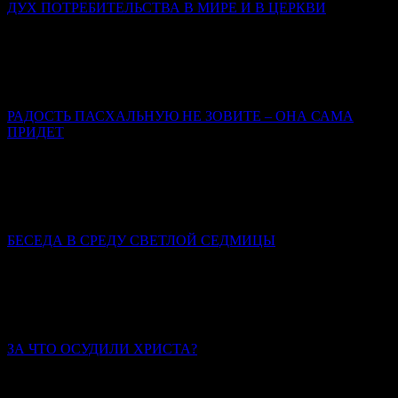
ДУХ ПОТРЕБИТЕЛЬСТВА В МИРЕ И В ЦЕРКВИ
Иерей Тарасий Борозенец
В потребительском сознании человек – это клиент; Бог –
поставщик услуг; Церковь – фирма по предоставлению этих
услуг; вера, таинства, молитвы – инструменты.
РАДОСТЬ ПАСХАЛЬНУЮ НЕ ЗОВИТЕ – ОНА САМА
ПРИДЕТ
Марина Бирюкова
Пасхальная радость – это совсем не то, что радость от какого-
либо земного приобретения, пусть и впрямь самого для нас
счастливого.
БЕСЕДА В СРЕДУ СВЕТЛОЙ СЕДМИЦЫ
Святитель Иннокентий (Борисов), архиепископ
Херсонский и Таврический
Пасха христианская всегда совершалась со всей
торжественностью.
ЗА ЧТО ОСУДИЛИ ХРИСТА?
Иерей Тарасий Борозенец
Его осудила человеческая зависть, гордыня, лицемерие и