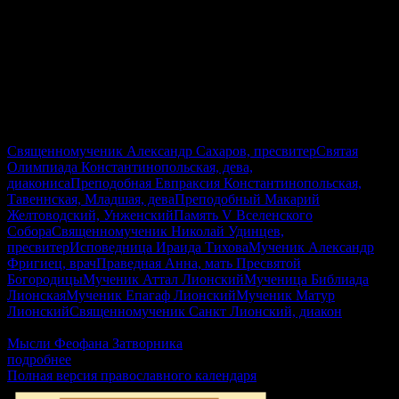
Священномученик Александр Сахаров, пресвитер
Святая
Олимпиада Константинопольская, дева,
диакониса
Преподобная Евпраксия Константинопольская,
Тавеннская, Младшая, дева
Преподобный Макарий
Желтоводский, Унженский
Память V Вселенского
Собора
Священномученик Николай Удинцев,
пресвитер
Исповедница Ираида Тихова
Мученик Александр
Фригиец, врач
Праведная Анна, мать Пресвятой
Богородицы
Мученик Аттал Лионский
Мученица Библиада
Лионская
Мученик Епагаф Лионский
Мученик Матур
Лионский
Священномученик Санкт Лионский, диакон
2Кор.1:12-20, Мф.22:23–33, Гал.4:22–31, Лк.8:16–21
Мысли Феофана Затворника
подробнее
Полная версия православного календаря