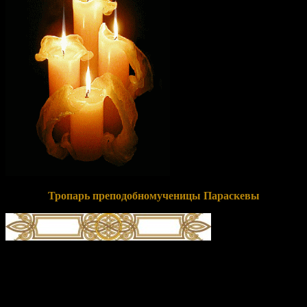
Тропарь преподобномученицы Параскевы
глас 1
Тща́ние иму́щи сообра́зно и́мени твоему́, тезоимени́тая,/
равноимя́нную тебе́ ве́ру в сожи́тельство избра́ла еси́,/