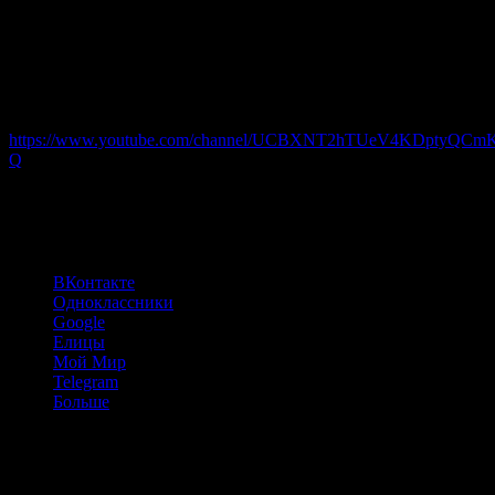
Год выпуска:
2012
Жанр:
Анимация
Страна:
Россия
, КС братьев Наумовых «Крыша»
Режиссер:
Валерий Тимощенко
Продолжительность:
10:47
Источник:
https://www.youtube.com/channel/UCBXNT2hTUeV4KDptyQCm
Q
(233)
Поделиться:
ВКонтакте
Одноклассники
Google
Елицы
Мой Мир
Telegram
Больше
Навигация по записям