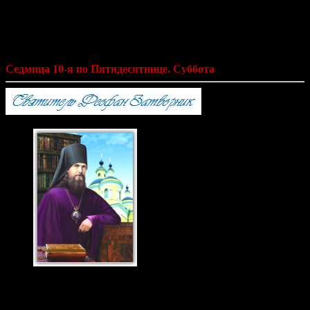
Святитель Феофан Затворник «Мысли
на каждый день года по церковным
чтениям из Слова Божия»
Седмица 10-я по Пятидесятнице. Суббота
Святитель Феофан
Затворник 23 янв., 29
июня. н.ст.