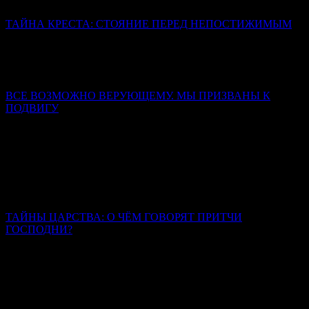
вместить Истину.
ТАЙНА КРЕСТА: СТОЯНИЕ ПЕРЕД НЕПОСТИЖИМЫМ
«Смертью смерть поправ» – это логическое противоречие. Из
проклятия рождается благословение, из предельной степени
унижения проистекает слава, из смерти – жизнь.
ВСЕ ВОЗМОЖНО ВЕРУЮЩЕМУ. МЫ ПРИЗВАНЫ К
ПОДВИГУ
Митрополит Симферопольский и Крымский Тихон
(Шевкунов)
Люди, которые смогли выбрать между радостью этой жизни,
запрещенной заповедями Божиими, и познанием мира
горнего, люди, которые выбрали мир горний и твердо стоят в
этом избрании, — они являются великими святыми.
ТАЙНЫ ЦАРСТВА: О ЧЁМ ГОВОРЯТ ПРИТЧИ
ГОСПОДНИ?
Иерей Тарасий Борозенец
Каждая притча – это обращение к каждому из нас, здесь и
сейчас живущих. Их содержание универсально и
всеисторично. Они были сказаны для всех времён и для всех
людей.