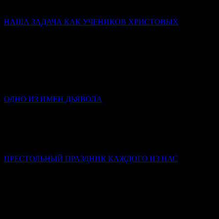
Небесному) и до конца оставались с Богом.
НАША ЗАДАЧА КАК УЧЕНИКОВ ХРИСТОВЫХ
Слово в день памяти Всех святых
Митрополит Симферопольский и Крымский Тихон
(Шевкунов)
Святые человеки — это храмы достроенные. Освящённые.
Действующие. Мы с вами — храмы, в которых у одних
заложен только фундамент; у других нет стен…
ОДНО ИЗ ИМЕН ДЬЯВОЛА
Инокиня Наталья (Каверзнева)
Клевета – это такой грех, в котором люди крайне редко
каются, потому что в нем стыдно признаться и самому себе,
не то что посторонним.
ПРЕСТОЛЬНЫЙ ПРАЗДНИК КАЖДОГО ИЗ НАС
Слово в день Пятидесятницы
Митрополит Симферопольский и Крымский Тихон
(Шевкунов)
Господь предназначил человека, Своего верного ученика (не
всякого человека), быть храмом Духа Святаго. Мы забываем