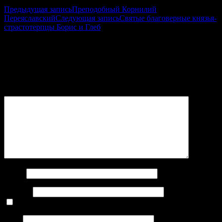
Предыдущая запись
Преподобный Корнилий
Переяславский
Следующая запись
Святые благоверные князья-
страстотерпцы Борис и Глеб
Добавить комментарий
Ваш e-mail не будет опубликован.
Обязательные поля
помечены
*
Комментарий
Имя
*
E-mail
*
Нажмите галочку (защита от спама)
Сайт