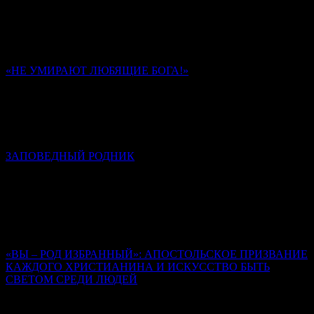
Через таинство Покаяния мы стараемся разрешить
внутренний конфликт между добром и злом в своей душе,
отказываемся от зла и направляем свою волю в сторону добра.
«НЕ УМИРАЮТ ЛЮБЯЩИЕ БОГА!»
Памяти иеромонаха Романа (Матюшина). К 40-му дню
Ольга Надпорожская
Многие из стихотворений отца Романа запечатлели в себе
обстоятельства его последних дней и часов на земле.
ЗАПОВЕДНЫЙ РОДНИК
К сороковому дню кончины иеромонаха Романа (Матюшина)
Алексей Солоницын
Иеромонах Роман создал свод стихов, неповторимый,
уникальный, который, на мой взгляд, вошел в золотой фонд
русской поэзии.
«ВЫ – РОД ИЗБРАННЫЙ»: АПОСТОЛЬСКОЕ ПРИЗВАНИЕ
КАЖДОГО ХРИСТИАНИНА И ИСКУССТВО БЫТЬ
СВЕТОМ СРЕДИ ЛЮДЕЙ
Священник Леонид Бартков