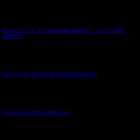
В потребительском сознании человек – это клиент; Бог –
поставщик услуг; Церковь – фирма по предоставлению этих
услуг; вера, таинства, молитвы – инструменты.
РАДОСТЬ ПАСХАЛЬНУЮ НЕ ЗОВИТЕ – ОНА САМА
ПРИДЕТ
Марина Бирюкова
Пасхальная радость – это совсем не то, что радость от какого-
либо земного приобретения, пусть и впрямь самого для нас
счастливого.
БЕСЕДА В СРЕДУ СВЕТЛОЙ СЕДМИЦЫ
Святитель Иннокентий (Борисов), архиепископ
Херсонский и Таврический
Пасха христианская всегда совершалась со всей
торжественностью.
ЗА ЧТО ОСУДИЛИ ХРИСТА?
Иерей Тарасий Борозенец
Его осудила человеческая зависть, гордыня, лицемерие и
страх. Осудила извечная человеческая неспособность