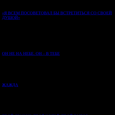
об этом.
«Я ВСЕМ ПОСОВЕТОВАЛ БЫ ВСТРЕТИТЬСЯ СО СВОЕЙ
ДУШОЙ»
Памяти иером. Романа (Матюшина-Правдина)
Ольга Орлова
Нам опираться на то, кто у нас там родственник, кто у нас
старец был, не приходится. Главное – кто мы сами есть, как
заповеди исполняем.
ОН НЕ НА НЕБЕ. ОН – В ТЕБЕ
Митрополит Симферопольский и Крымский
Тихон
(Шевкунов)
Сегодня закрылась дверь Его земного присутствия — чтобы
открылась дверь Его присутствия в нас.
ЖАЖДА
Митрополит Симферопольский и Крымский Тихон
(Шевкунов)
Христос открывает Себя человеку как Спаситель, как Мессия.
Он и только Он — истинный супруг человеческой души.