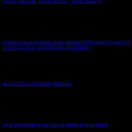
ТВОЙ ДРАКОН, ТВОЁ КОПЬЁ, ТВОЙ ВЫБОР
Митрополит Симферопольский и Крымский Тихон
(Шевкунов)
Настоящий дракон свернулся не у ног коня, а в сердце
человека. И копьё, которым змей сражён, выковано не в
кузнице, а в духе.
СВЯТОСТЬ В БУДНЯХ: КАК ПРЕВРАТИТЬ РАБОТУ, БЫТ И
УСТАЛОСТЬ В ДУХОВНУЮ ЛЕСТНИЦУ
Священник Леонид Бартков
Если вы сегодня чувствуете, что сил нет, – не отчаивайтесь.
Усталость – не конец пути. Это место, где Бог подхватывает
вас.
ЖИТЬ ПАСХАЛЬНЫМ ЧИНОМ!
Иерей Тарасий Борозенец
Без Христа нет чина, есть только энтропия и распад. Со
Христом человек проходит путь от раба, боящегося наказания,
через наёмника, ищущего награды, к сыну, который живёт
любовью.
ДУХ ПОТРЕБИТЕЛЬСТВА В МИРЕ И В ЦЕРКВИ
Иерей Тарасий Борозенец