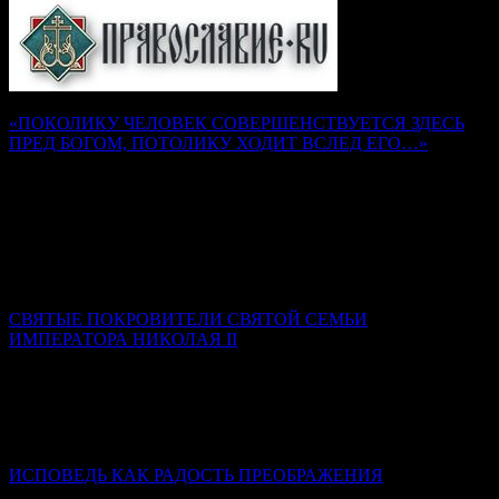
«ПОКОЛИКУ ЧЕЛОВЕК СОВЕРШЕНСТВУЕТСЯ ЗДЕСЬ
ПРЕД БОГОМ, ПОТОЛИКУ ХОДИТ ВСЛЕД ЕГО…»
Наставления преподобного Серафима Саровского
Надежда Муравьева
Как воск, не разогретый и не размягченный, не может
принять налагаемой на него печати, так и душа, не
искушенная трудами и немощами, не может принять на себя
печати добродетели Божией.
СВЯТЫЕ ПОКРОВИТЕЛИ СВЯТОЙ СЕМЬИ
ИМПЕРАТОРА НИКОЛАЯ II
Ксения Гринькова
Самой главной святой покровительницей семьи стала Сама
Пресвятая Богородица. Именно ее Феодоровская икона была
родовой святыней династии Романовых.
ИСПОВЕДЬ КАК РАДОСТЬ ПРЕОБРАЖЕНИЯ
Диакон Дионисий Ахалашвили