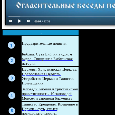
-
Беседа
Предварительные понятия
.
Беседа
Библия. Суть Библии в одном
видео. Священная Библейская
история
.
Церковь. Христианская Церковь.
Беседа
Православная Церковь.
Устройство Церкви и Таинство
Причащения
.
Беседа
Заповеди Библии и христианская
нравственность. 10 заповедей
Моисея и заповеди блаженств
.
Беседа
Таинство Крещения. Крещение в
Церкви - суть, смысл,
последовательность
.