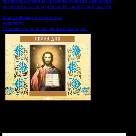
пресвитер
Мученица Ореозила
Феодосий Кавказский,
иеросхимонах
Преподобный Исаакий Святогорский
Гал.5:22-6:2, Лк.6:17–23, Рим.15:30–33, Мф.17:24–18:4
Мысли Феофана Затворника
подробнее
Полная версия православного календаря
Икона дня: Преподобномученица
Параскева Римская