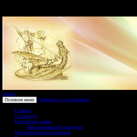
Поиск
Перейти к содержимому
Основное меню
Приход храма в честь
Главная
святого великомученика
О приходе
Настоятель храма
Георгия Победоносца
Миссионерская страничка
Расписание богослужений