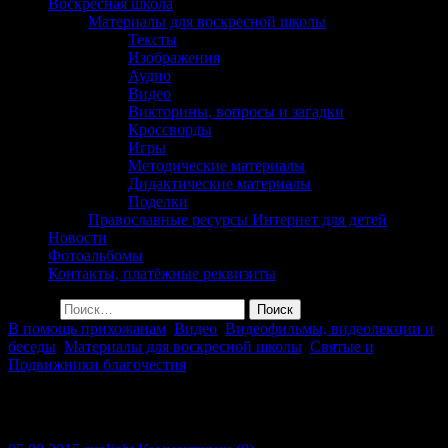
сельского поселения
Воскресная школа
Материалы для воскресной школы
Георгиевка Кинельской
Тексты
Изображения
Епархии
Аудио
Видео
Викторины, вопросы и загадки
Кроссворды
Игры
Методические материалы
Дидактические материалы
Поделки
Православные ресурсы Интернет для детей
Новости
Фотоальбомы
Контакты, платёжные реквизиты
Найти:
В помощь прихожанам
,
Видео
,
Видеофильмы, видеолекции и
беседы
,
Материалы для воскресной школы
,
Святые и
Подвижники благочестия
Мультфильм «Братья»