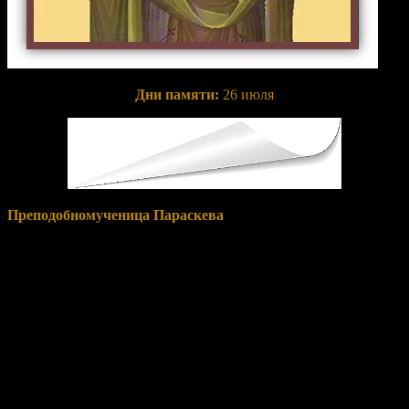
Дни памяти:
26 июля
Преподобномученица Параскева
была единственной
дочерью родителей-христиан и с молодых лет посвятила себя
Богу. Живя в родительском доме, она много времени уделяла
молитве и изучению Священного Писания. После смерти
родителей святая Параскева раздала все свое имущество
нищим, приняла иночество и, подражая святым апостолам,
начала проповедовать язычникам о Христе, многих обращая в
христианство.
О ее деятельности было донесено императору Антонину Пию
(138–161), и святая Параскева предстала перед судом.
Бесстрашно исповедала она себя христианкой. Ни обещания