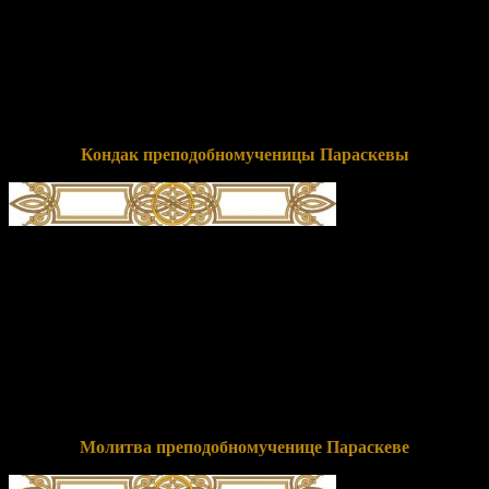
Параске́во победоно́сная,// те́мже излива́еши исцеле́ния и
мо́лишися о душа́х на́ших.
Перевод:
Усердие имея, сообразное призванию твоему, трудов
подготовительных имя носящая, одноименную тебе веру
избрала ты своей обителью, Параскева победоносная, потому
изливаешь исцеления и молишься о душах наших.
Кондак преподобномученицы Параскевы
глас 4
Храм твой, всечестна́я,/ я́ко враче́бницу душе́вную обре́тше,/ в
нем вси ве́рнии/ велегла́сно почита́ем тя,//
преподобному́ченице Параске́во сла́вная.
Перевод:
Храм твой, почитаемая всеми, как больницу для
душ обретя, в нем все верующие громогласно почитаем тебя,
преподобномученица Параскева славная.
Молитва преподобномученице Параскеве