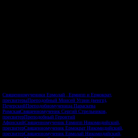
ПРАВОСЛАВНЫЙ КАЛЕНДАРЬ НА
КАЖДЫЙ ДЕНЬ
8 августа 2026
26 июля 2026 (по ст.ст.)
Суббота
Седмица 10-я по Пятидесятнице
Священномученики Ермолай , Ермипп и Ермократ,
пресвитеры
Преподобный Моисей Угрин (венгр),
Печерский
Преподобномученица Параскева
Римская
Священномученик Сергий Стрельников,
пресвитер
Преподобный Геронтий
Афонский
Священномученик Ермипп Никомидийский,
пресвитер
Священномученик Ермократ Никомидийский,
пресвитер
Священномученик Ермолай Никомидийский,