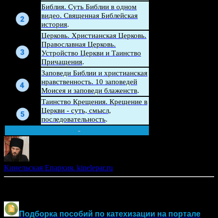
Беседа
Библия. Суть Библии в одном
видео. Священная Библейская
история
.
Церковь. Христианская Церковь.
Беседа
Православная Церковь.
Устройство Церкви и Таинство
Причащения
.
Беседа
Заповеди Библии и христианская
нравственность. 10 заповедей
Моисея и заповеди блаженств
.
Беседа
Таинство Крещения. Крещение в
Церкви - суть, смысл,
последовательность
.
-
Кинельская Епархия. kinelepar.ru
Другие материалы по оглашению и воцерковлению:
Подборка пособий по катехизации на портале