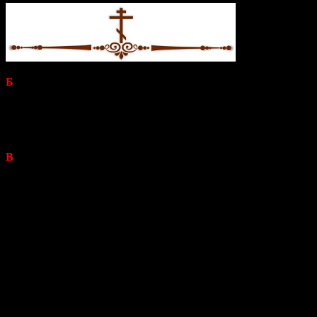
Б
лагодарю Вас, Ваше Преосвященство, за Ваши добрые
слова! Сердечно приветствую собратьев-архипастырей,
высокопоставленных лиц, которые присутствуют за
богослужением, и всех вас, мои дорогие, и поздравляю с этим
днем!
В
сякий раз, когда мы собираемся на богослужение как
Церковь Божия, как единая община веры, мы молимся, и
слова молитв, которые читает священник, и слова ектений,
которые произносит диакон, призывают нас молиться не
только о своем, но и о многом другом. В частности, всякий
раз нас призывают молиться за власти и воинство, то есть за
тех, кто несет особую ответственность за судьбу страны. И эта
молитва не должна быть механической. Мы не должны
пропускать мимо ушей эти прошения, особенно когда народ
лицом к лицу сталкивается с опасностями — такими
опасностями, которые бросают вызов самому существованию
нашей страны.