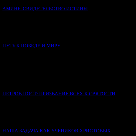
АМИНЬ: СВИДЕТЕЛЬСТВО ИСТИНЫ
Иерей Тарасий Борозенец
Слово «аминь» не переведено, но сохранено в своей исконной
форме, потому что несет в себе смысл, который не
исчерпывается никаким переводом.
ПУТЬ К ПОБЕДЕ И МИРУ
Слово в Неделю 3-ю по Пятидесятнице
Митрополит Симферопольский и Крымский Тихон
(Шевкунов)
Сегодня нас тревожат война, страх за близких, тревога за
страну, за будущее, за самый мир. Что мы — обычные, слабые,
ничем не примечательные люди — можем изменить?
ПЕТРОВ ПОСТ: ПРИЗВАНИЕ ВСЕХ К СВЯТОСТИ
Иерей Тарасий Борозенец
Победа святых – не в том, что они никогда не падали, а в том,
что они упрямо шли к завещанной им цели (Царству
Небесному) и до конца оставались с Богом.
НАША ЗАДАЧА КАК УЧЕНИКОВ ХРИСТОВЫХ