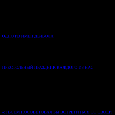
Слово в день памяти Всех святых
Митрополит Симферопольский и Крымский Тихон
(Шевкунов)
Святые человеки — это храмы достроенные. Освящённые.
Действующие. Мы с вами — храмы, в которых у одних
заложен только фундамент; у других нет стен…
ОДНО ИЗ ИМЕН ДЬЯВОЛА
Инокиня Наталья (Каверзнева)
Клевета – это такой грех, в котором люди крайне редко
каются, потому что в нем стыдно признаться и самому себе,
не то что посторонним.
ПРЕСТОЛЬНЫЙ ПРАЗДНИК КАЖДОГО ИЗ НАС
Слово в день Пятидесятницы
Митрополит Симферопольский и Крымский Тихон
(Шевкунов)
Господь предназначил человека, Своего верного ученика (не
всякого человека), быть храмом Духа Святаго. Мы забываем
об этом.
«Я ВСЕМ ПОСОВЕТОВАЛ БЫ ВСТРЕТИТЬСЯ СО СВОЕЙ