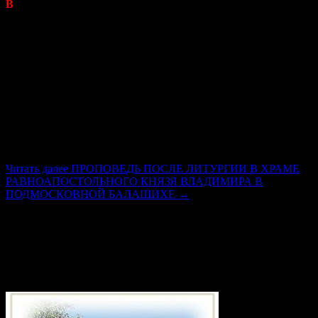
В
от и сегодня мы проходим через такие опасности и просим
Господа и Царицу Небесную, Которая, верим, покрывает всю
Русь Своим державным Покровом, чтобы Она сохранила
народ наш и все народы Руси от опасной извне навязанной
междоусобной брани. К сожалению, не у всех политиков
хватает ума понять, откуда ветер дует и что стоит за этим
желанием могущественных сил, пребывающих вне Руси,
возбудить людей к междоусобной брани. За этим стоит только
одно — стремление ослабить Святую Русь. Когда я говорю
так, я имею в виду и Россию, и Украину, и Беларусь, которые,
по словам выдающегося подвижника благочестия Лаврентия
Черниговского, и есть Святая Русь.
Читать далее
ПРОПОВЕДЬ ПОСЛЕ ЛИТУРГИИ В ХРАМЕ
РАВНОАПОСТОЛЬНОГО КНЯЗЯ ВЛАДИМИРА В
ПОДМОСКОВНОЙ БАЛАШИХЕ
→
(34)
Приход храма в честь святого
великомученика Георгия Победоносца