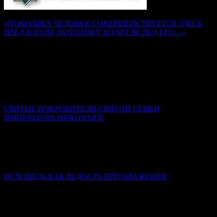
«ПОКОЛИКУ ЧЕЛОВЕК СОВЕРШЕНСТВУЕТСЯ ЗДЕСЬ
ПРЕД БОГОМ, ПОТОЛИКУ ХОДИТ ВСЛЕД ЕГО…»
Наставления преподобного Серафима Саровского
Надежда Муравьева
Как воск, не разогретый и не размягченный, не может
принять налагаемой на него печати, так и душа, не
искушенная трудами и немощами, не может принять на себя
печати добродетели Божией.
СВЯТЫЕ ПОКРОВИТЕЛИ СВЯТОЙ СЕМЬИ
ИМПЕРАТОРА НИКОЛАЯ II
Ксения Гринькова
Самой главной святой покровительницей семьи стала Сама
Пресвятая Богородица. Именно ее Феодоровская икона была
родовой святыней династии Романовых.
ИСПОВЕДЬ КАК РАДОСТЬ ПРЕОБРАЖЕНИЯ
Диакон Дионисий Ахалашвили
Через таинство Покаяния мы стараемся разрешить
внутренний конфликт между добром и злом в своей душе,