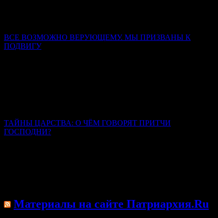
«Смертью смерть поправ» – это логическое противоречие. Из
проклятия рождается благословение, из предельной степени
унижения проистекает слава, из смерти – жизнь.
ВСЕ ВОЗМОЖНО ВЕРУЮЩЕМУ. МЫ ПРИЗВАНЫ К
ПОДВИГУ
Митрополит Симферопольский и Крымский Тихон
(Шевкунов)
Люди, которые смогли выбрать между радостью этой жизни,
запрещенной заповедями Божиими, и познанием мира
горнего, люди, которые выбрали мир горний и твердо стоят в
этом избрании, — они являются великими святыми.
ТАЙНЫ ЦАРСТВА: О ЧЁМ ГОВОРЯТ ПРИТЧИ
ГОСПОДНИ?
Иерей Тарасий Борозенец
Каждая притча – это обращение к каждому из нас, здесь и
сейчас живущих. Их содержание универсально и
всеисторично. Они были сказаны для всех времён и для всех
людей.
Материалы на сайте Патриархия.Ru