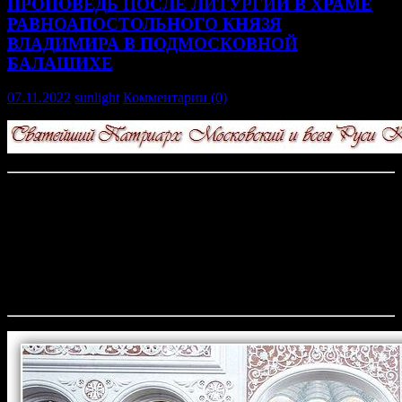
ПРОПОВЕДЬ ПОСЛЕ ЛИТУРГИИ В ХРАМЕ
РАВНОАПОСТОЛЬНОГО КНЯЗЯ
ВЛАДИМИРА В ПОДМОСКОВНОЙ
БАЛАШИХЕ
07.11.2022
sunlight
Комментарии (0)
6 ноября 2022 года, в Неделю 21-ю по Пятидесятнице,
Святейший Патриарх Московский и всея Руси Кирилл
совершил чин великого освящения храма равноапостольного
князя Владимира, главного храма войск национальной гвардии
РФ, в подмосковной Балашихе, и Божественную литургию в
новоосвященном храме. По окончании богослужения
Предстоятель Русской Церкви произнес проповедь.