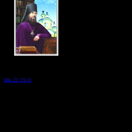
Святитель Феофан
Затворник 23 янв., 29
июня. н.ст.
(
Мф. 22, 23-33
).
Об образе будущей жизни Господь сказал, что там не женятся
и не посягают, т. е. не будут там иметь места наши земные
житейские отношения; стало быть и все порядки земной
жизни. Ни наук, ни искусств, ни правительств и ничего
другого не будет. Что же будет? Будет Бог всяческая во всех. А
так как Бог - дух, единится с духом, и духовное действует, то
вся жизнь будет там непрерывным течением духовных
движений. Отсюда следует один вывод, что поскольку