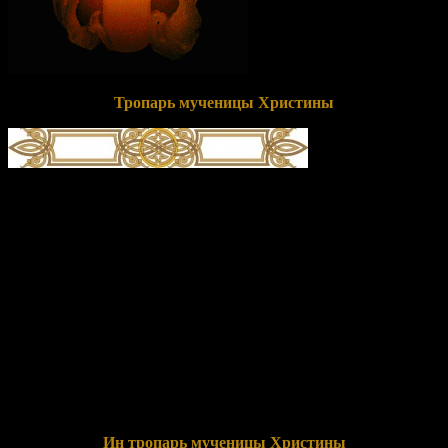
Тропарь мученицы Христины
глас 4
Зва́нием ева́нгельски Христу́ уневе́стившися,/ Христи́но
сла́вная,/ сла́ву ми́ра сего́ и по́хоть бре́нную вмени́ла еси́ ни во
что же,/ о само́м телеси́ небрегу́щи,/ му́ки претерпе́ла еси́
до́блественно,/ тем твое́ страда́ние хвала́ми почита́ем,//
му́ченице, Христу́ тезоимени́тая.
Перевод:
Призванием евангельским обручив себя Христу,
славная Христина, славу мира этого и страсть греховную ты
отвергла, о самом же теле не заботясь, муки ты претерпела
доблестно, потому твое мученичество почитаем и
прославляем, мученица со Христом одноименная.
Ин тропарь мученицы Христины