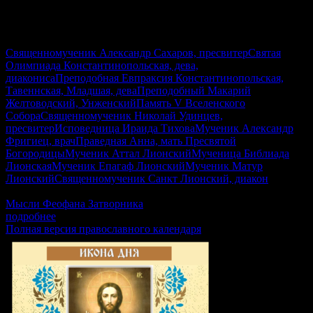
Священномученик Александр Сахаров, пресвитер
Святая
Олимпиада Константинопольская, дева,
диакониса
Преподобная Евпраксия Константинопольская,
Тавеннская, Младшая, дева
Преподобный Макарий
Желтоводский, Унженский
Память V Вселенского
Собора
Священномученик Николай Удинцев,
пресвитер
Исповедница Ираида Тихова
Мученик Александр
Фригиец, врач
Праведная Анна, мать Пресвятой
Богородицы
Мученик Аттал Лионский
Мученица Библиада
Лионская
Мученик Епагаф Лионский
Мученик Матур
Лионский
Священномученик Санкт Лионский, диакон
2Кор.1:12-20, Мф.22:23–33, Гал.4:22–31, Лк.8:16–21
Мысли Феофана Затворника
подробнее
Полная версия православного календаря