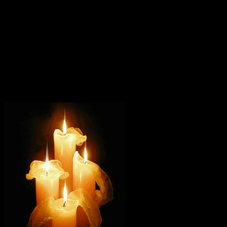
темнице. К ней стали проникать люди, и она обращала их к
истинной вере во Христа. Так обратилось около 3000 человек.
На место Диона прибыл новый правитель Юлиан и
приступил к истязаниям святой. После различных мучений
Юлиан велел бросить ее в раскаленную печь и затворить в
ней. Через пять дней печь открыли и нашли мученицу живой
и невредимой. Видя происходящие чудеса, многие уверовали
во Христа Спасителя, а мучители святую Христину зарубили
мечом.