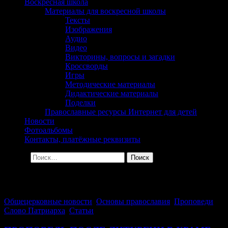
сельского поселения
Воскресная школа
Материалы для воскресной школы
Георгиевка Кинельской
Тексты
Изображения
Епархии
Аудио
Видео
Викторины, вопросы и загадки
Кроссворды
Игры
Методические материалы
Дидактические материалы
Поделки
Православные ресурсы Интернет для детей
Новости
Фотоальбомы
Контакты, платёжные реквизиты
Найти:
Архив за день: 07.11.2022
Общецерковные новости
,
Основы православия
,
Проповеди
,
Слово Патриарха
,
Статьи