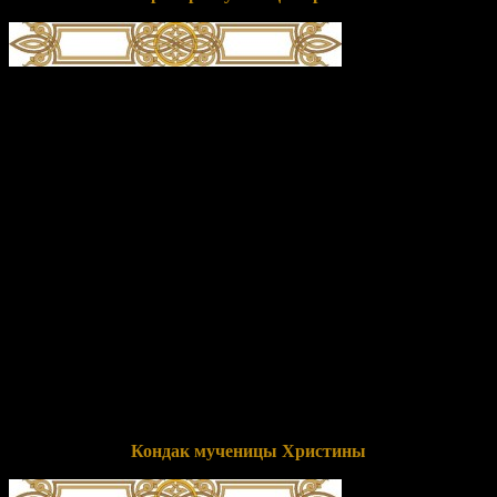
глас 4
А́гница Твоя́, Иису́се, Христи́на/ зове́т ве́лиим гла́сом:/ Тебе́,
Женише́ мой, люблю́,/ и, Тебе́ и́щущи, страда́льчествую,/ и
сраспина́юся, и спогреба́юся креще́нию Твоему́,/ и стражду́
Тебе́ ра́ди,/ я́ко да ца́рствую в Тебе́,/ и умира́ю за Тя, да и живу́
с Тобо́ю,/ но, я́ко же́ртву непоро́чную, приими́ мя, с любо́вию
поже́ршуюся Тебе́./ Тоя́ моли́твами,// я́ко Ми́лостив, спаси́
ду́ши на́ша.
Перевод:
Агница Твоя, Иисусе, Христина, взывает
громогласно: «Тебя, Жених мой, люблю, и, Тебя ища, страдаю,
и распинаюсь и погребаюсь с Тобою в Твоем крещении, и
терплю муки за Тебя, да царствую в Тебе, и умираю за Тебя,
чтобы и жить с Тобою; но, прими меня как жертву
непорочную, с любовью принесенную Тебе!» По
ходатайствам ее, как Милостивый, спаси души наши.
Кондак мученицы Христины