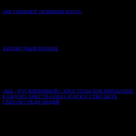
отказываемся от зла и направляем свою волю в сторону добра.
«НЕ УМИРАЮТ ЛЮБЯЩИЕ БОГА!»
Памяти иеромонаха Романа (Матюшина). К 40-му дню
Ольга Надпорожская
Многие из стихотворений отца Романа запечатлели в себе
обстоятельства его последних дней и часов на земле.
ЗАПОВЕДНЫЙ РОДНИК
К сороковому дню кончины иеромонаха Романа (Матюшина)
Алексей Солоницын
Иеромонах Роман создал свод стихов, неповторимый,
уникальный, который, на мой взгляд, вошел в золотой фонд
русской поэзии.
«ВЫ – РОД ИЗБРАННЫЙ»: АПОСТОЛЬСКОЕ ПРИЗВАНИЕ
КАЖДОГО ХРИСТИАНИНА И ИСКУССТВО БЫТЬ
СВЕТОМ СРЕДИ ЛЮДЕЙ
Священник Леонид Бартков
Все они были такие же люди, как мы, обуреваемые страстями,
сомнениями, страхом. Но их изменила встреча с живым
Христом, и именно эта встреча стала содержанием их
последующей проповеди.