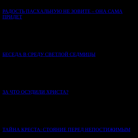
услуг; вера, таинства, молитвы – инструменты.
РАДОСТЬ ПАСХАЛЬНУЮ НЕ ЗОВИТЕ – ОНА САМА
ПРИДЕТ
Марина Бирюкова
Пасхальная радость – это совсем не то, что радость от какого-
либо земного приобретения, пусть и впрямь самого для нас
счастливого.
БЕСЕДА В СРЕДУ СВЕТЛОЙ СЕДМИЦЫ
Святитель Иннокентий (Борисов), архиепископ
Херсонский и Таврический
Пасха христианская всегда совершалась со всей
торжественностью.
ЗА ЧТО ОСУДИЛИ ХРИСТА?
Иерей Тарасий Борозенец
Его осудила человеческая зависть, гордыня, лицемерие и
страх. Осудила извечная человеческая неспособность
вместить Истину.
ТАЙНА КРЕСТА: СТОЯНИЕ ПЕРЕД НЕПОСТИЖИМЫМ