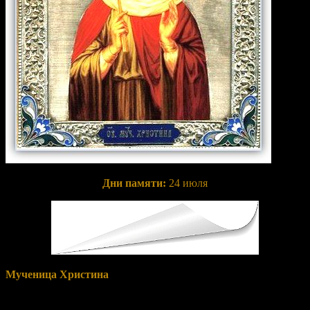
Дни памяти:
24 июля
Мученица Христина
жила в III веке. Она родилась в богатой
семье. Отец ее Урван был правителем города Тира. В возрасте
11 лет девочка отличалась необыкновенной красотой, и