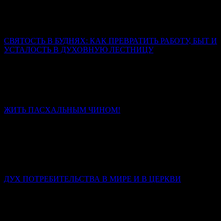
Настоящий дракон свернулся не у ног коня, а в сердце
человека. И копьё, которым змей сражён, выковано не в
кузнице, а в духе.
СВЯТОСТЬ В БУДНЯХ: КАК ПРЕВРАТИТЬ РАБОТУ, БЫТ И
УСТАЛОСТЬ В ДУХОВНУЮ ЛЕСТНИЦУ
Священник Леонид Бартков
Если вы сегодня чувствуете, что сил нет, – не отчаивайтесь.
Усталость – не конец пути. Это место, где Бог подхватывает
вас.
ЖИТЬ ПАСХАЛЬНЫМ ЧИНОМ!
Иерей Тарасий Борозенец
Без Христа нет чина, есть только энтропия и распад. Со
Христом человек проходит путь от раба, боящегося наказания,
через наёмника, ищущего награды, к сыну, который живёт
любовью.
ДУХ ПОТРЕБИТЕЛЬСТВА В МИРЕ И В ЦЕРКВИ
Иерей Тарасий Борозенец
В потребительском сознании человек – это клиент; Бог –
поставщик услуг; Церковь – фирма по предоставлению этих