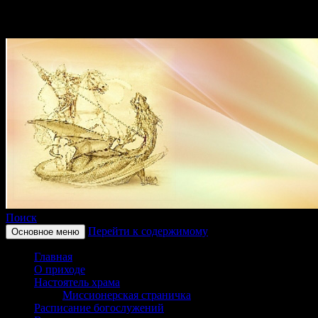
Поиск
Перейти к содержимому
Основное меню
Приход храма в честь
Главная
святого великомученика
О приходе
Настоятель храма
Георгия Победоносца
Миссионерская страничка
Расписание богослужений