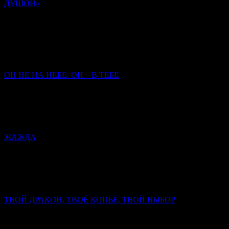
ДУШОЙ»
Памяти иером. Романа (Матюшина-Правдина)
Ольга Орлова
Нам опираться на то, кто у нас там родственник, кто у нас
старец был, не приходится. Главное – кто мы сами есть, как
заповеди исполняем.
ОН НЕ НА НЕБЕ. ОН – В ТЕБЕ
Митрополит Симферопольский и Крымский
Тихон
(Шевкунов)
Сегодня закрылась дверь Его земного присутствия — чтобы
открылась дверь Его присутствия в нас.
ЖАЖДА
Митрополит Симферопольский и Крымский Тихон
(Шевкунов)
Христос открывает Себя человеку как Спаситель, как Мессия.
Он и только Он — истинный супруг человеческой души.
ТВОЙ ДРАКОН, ТВОЁ КОПЬЁ, ТВОЙ ВЫБОР
Митрополит Симферопольский и Крымский Тихон
(Шевкунов)