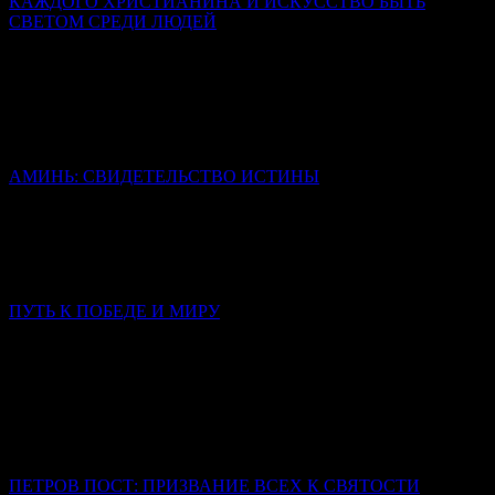
КАЖДОГО ХРИСТИАНИНА И ИСКУССТВО БЫТЬ
СВЕТОМ СРЕДИ ЛЮДЕЙ
Священник Леонид Бартков
Все они были такие же люди, как мы, обуреваемые страстями,
сомнениями, страхом. Но их изменила встреча с живым
Христом, и именно эта встреча стала содержанием их
последующей проповеди.
АМИНЬ: СВИДЕТЕЛЬСТВО ИСТИНЫ
Иерей Тарасий Борозенец
Слово «аминь» не переведено, но сохранено в своей исконной
форме, потому что несет в себе смысл, который не
исчерпывается никаким переводом.
ПУТЬ К ПОБЕДЕ И МИРУ
Слово в Неделю 3-ю по Пятидесятнице
Митрополит Симферопольский и Крымский Тихон
(Шевкунов)
Сегодня нас тревожат война, страх за близких, тревога за
страну, за будущее, за самый мир. Что мы — обычные, слабые,
ничем не примечательные люди — можем изменить?
ПЕТРОВ ПОСТ: ПРИЗВАНИЕ ВСЕХ К СВЯТОСТИ