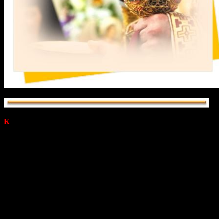
К
огромному сожалению, в нашей Церкви установилась
практика крайне редкого причащения. За годы сторонники
этой, с позволения сказать, традиции разработали логически
выверенную аргументацию совей позиции и при случае с
готовностью вам расскажут, что «частое причащение может
вызвать привыкание», «Серафим Саровский и Иоанн
Кронштадтский в этой традиции жили, ничего против не
имели, а мы кто такие, чтобы её оспаривать», «монахи
причащаются раз в месяц, а схимники раз в две недели, как
мы можем дерзать на большее», «частое причащение
вынуждает жертвовать строгостью подготовки» и так далее.
Выражение даже придумали: «сверхчастое причащение»…