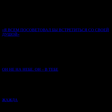
(Шевкунов)
Господь предназначил человека, Своего верного ученика (не
всякого человека), быть храмом Духа Святаго. Мы забываем
об этом.
«Я ВСЕМ ПОСОВЕТОВАЛ БЫ ВСТРЕТИТЬСЯ СО СВОЕЙ
ДУШОЙ»
Памяти иером. Романа (Матюшина-Правдина)
Ольга Орлова
Нам опираться на то, кто у нас там родственник, кто у нас
старец был, не приходится. Главное – кто мы сами есть, как
заповеди исполняем.
ОН НЕ НА НЕБЕ. ОН – В ТЕБЕ
Митрополит Симферопольский и Крымский
Тихон
(Шевкунов)
Сегодня закрылась дверь Его земного присутствия — чтобы
открылась дверь Его присутствия в нас.
ЖАЖДА
Митрополит Симферопольский и Крымский Тихон
(Шевкунов)