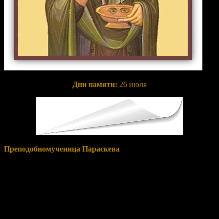
Дни памяти:
26 июля
Преподобномученица Параскева
была единственной
дочерью родителей-христиан и с молодых лет посвятила себя
Богу. Живя в родительском доме, она много времени уделяла
молитве и изучению Священного Писания. После смерти
родителей святая Параскева раздала все свое имущество
нищим, приняла иночество и, подражая святым апостолам,
начала проповедовать язычникам о Христе, многих обращая в
христианство.