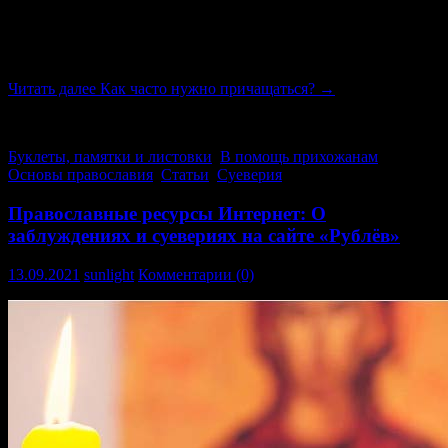
людях. Но они не были донкихотами от скуки и не воевали
против устоявшегося положения вещей и укоренившихся
норм своего времени. Что, впрочем, не должно обелять в
наших глазах порочные порядки прошлого.
Читать далее
Как часто нужно причащаться?
→
(43)
Буклеты, памятки и листовки
,
В помощь прихожанам
,
Основы православия
,
Статьи
,
Суеверия
Православные ресурсы Интернет: О
заблуждениях и суевериях на сайте «Рублёв»
13.09.2021
sunlight
Комментарии (0)