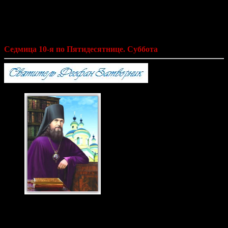
Святитель Феофан Затворник «Мысли
на каждый день года по церковным
чтениям из Слова Божия»
Седмица 10-я по Пятидесятнице. Суббота
Святитель Феофан
Затворник 23 янв., 29
июня. н.ст.