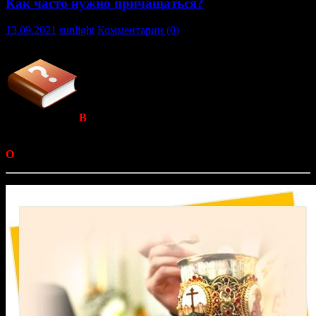
Как часто нужно причащаться?
13.09.2021
sunlight
Комментарии (0)
В
опрос священнику:
Как часто нужно
причащаться?
О
твечает
протоиерей Владимир Пучков.