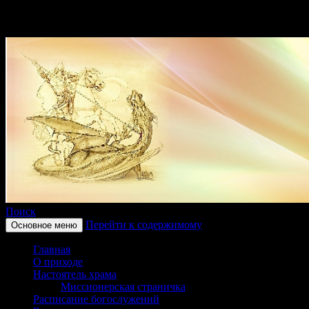
Поиск
Перейти к содержимому
Основное меню
Приход храма в честь
Главная
святого великомученика
О приходе
Настоятель храма
Георгия Победоносца
Миссионерская страничка
Расписание богослужений