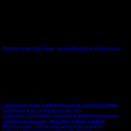
ПРАВОСЛАВНЫЙ КАЛЕНДАРЬ НА
КАЖДЫЙ ДЕНЬ
7 августа 2026
25 июля 2026 (по ст.ст.)
Пятница
Седмица 10-я по Пятидесятнице
Успение праведной Анны, матери Пресвятой Богородицы
Священномученик Александр Сахаров, пресвитер
Святая
Олимпиада Константинопольская, дева,
диакониса
Преподобная Евпраксия Константинопольская,
Тавеннская, Младшая, дева
Преподобный Макарий
Желтоводский, Унженский
Память V Вселенского