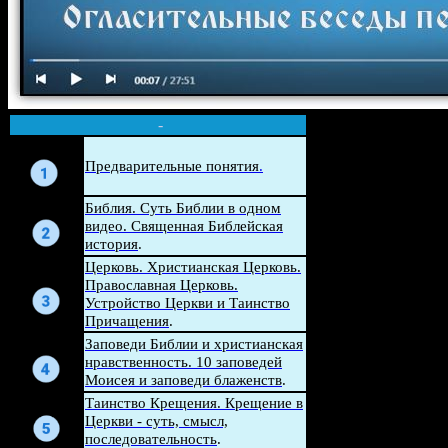
-
Беседа
Предварительные понятия
.
Беседа
Библия. Суть Библии в одном
видео. Священная Библейская
история
.
Церковь. Христианская Церковь.
Беседа
Православная Церковь.
Устройство Церкви и Таинство
Причащения
.
Беседа
Заповеди Библии и христианская
нравственность. 10 заповедей
Моисея и заповеди блаженств
.
Беседа
Таинство Крещения. Крещение в
Церкви - суть, смысл,
последовательность
.