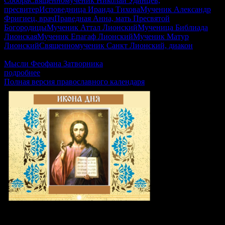
Собора
Священномученик Николай Удинцев,
пресвитер
Исповедница Ираида Тихова
Мученик Александр
Фригиец, врач
Праведная Анна, мать Пресвятой
Богородицы
Мученик Аттал Лионский
Мученица Библиада
Лионская
Мученик Епагаф Лионский
Мученик Матур
Лионский
Священномученик Санкт Лионский, диакон
2Кор.1:12-20, Мф.22:23–33, Гал.4:22–31, Лк.8:16–21
Мысли Феофана Затворника
подробнее
Полная версия православного календаря
Икона дня: Преподобномученица