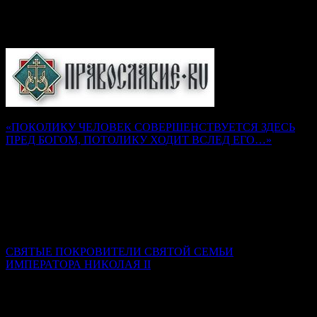
Подборка статей на сайте
Православие.Ru
«ПОКОЛИКУ ЧЕЛОВЕК СОВЕРШЕНСТВУЕТСЯ ЗДЕСЬ
ПРЕД БОГОМ, ПОТОЛИКУ ХОДИТ ВСЛЕД ЕГО…»
Наставления преподобного Серафима Саровского
Надежда Муравьева
Как воск, не разогретый и не размягченный, не может
принять налагаемой на него печати, так и душа, не
искушенная трудами и немощами, не может принять на себя
печати добродетели Божией.
СВЯТЫЕ ПОКРОВИТЕЛИ СВЯТОЙ СЕМЬИ
ИМПЕРАТОРА НИКОЛАЯ II
Ксения Гринькова
Самой главной святой покровительницей семьи стала Сама
Пресвятая Богородица. Именно ее Феодоровская икона была