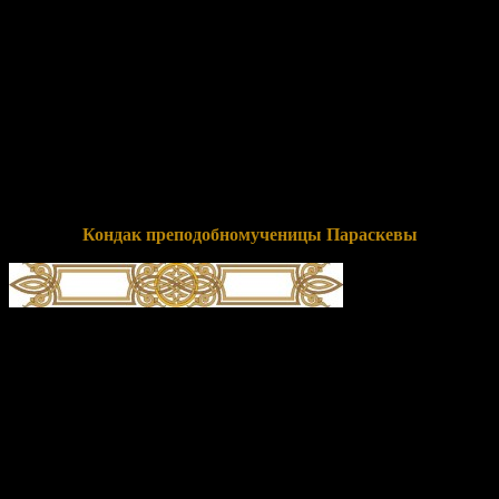
глас 1
Тща́ние иму́щи сообра́зно и́мени твоему́, тезоимени́тая,/
равноимя́нную тебе́ ве́ру в сожи́тельство избра́ла еси́,/
Параске́во победоно́сная,// те́мже излива́еши исцеле́ния и
мо́лишися о душа́х на́ших.
Перевод:
Усердие имея, сообразное призванию твоему, трудов
подготовительных имя носящая, одноименную тебе веру
избрала ты своей обителью, Параскева победоносная, потому
изливаешь исцеления и молишься о душах наших.
Кондак преподобномученицы Параскевы
глас 4
Храм твой, всечестна́я,/ я́ко враче́бницу душе́вную обре́тше,/ в
нем вси ве́рнии/ велегла́сно почита́ем тя,//
преподобному́ченице Параске́во сла́вная.
Перевод:
Храм твой, почитаемая всеми, как больницу для
душ обретя, в нем все верующие громогласно почитаем тебя,
преподобномученица Параскева славная.