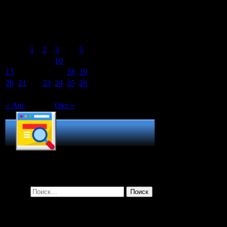
Календарь записей сайта
Сентябрь 2021
Пн
Вт
Ср
Чт
Пт
Сб
Вс
1
2
3
4
5
6
7
8
9
10
11
12
13
14
15
16
17
18
19
20
21
22
23
24
25
26
27
28
29
30
« Авг
Окт »
Поиск по сайту
Найти:
Рубрики