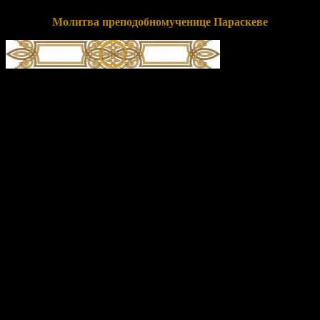
Молитва преподобномученице Параскеве
О, свята́я и многострада́льная преподобному́ченице
Параске́во! К тебе́, а́ки те́плей за ны́ к Бо́гу моли́твеннице,
припа́даем и приле́жно мо́лимся: умоли́ Го́спода и Влады́ку
на́шего проба́вити ми́лость Свою́ к на́м, недосто́йным рабо́м
Его́, дарова́ти же на́м душе́вное и теле́сное здра́вие, земли́
плодоно́сие, возду́ха благорастворе́ние, во благоче́стии
христиа́нстем преуспе́яние, к житию́ вре́менному ну́жная и
дово́льная, и вся́ ко спасе́нию потре́бная; да ми́рно и
благоче́стно пожи́вше, сподо́бимся благу́ю кончи́ну
христиа́нскую улучи́ти и Ца́рствие Небе́сное насле́дити. Е́й,
предста́тельнице на́ша блага́я! Не посрами́ упова́ния на́шего,
е́же по Бо́зе и Пресвяте́й Богоро́дице кре́пкое на Тя́ возлага́ем,
но бу́ди на́м хода́таица во спасе́ние, да сподо́бимся вку́пе с
тобо́ю и все́ми святы́ми в ра́дости блаже́нства ве́чнаго
сла́вити во твое́м заступле́нии вели́кую ми́лость Бо́га на́шего,
Отца́, и Сы́на, и Свята́го Ду́ха, ны́не и при́сно, и во ве́ки
веко́в. Ами́нь.