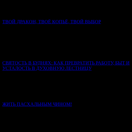
Христос открывает Себя человеку как Спаситель, как Мессия.
Он и только Он — истинный супруг человеческой души.
ТВОЙ ДРАКОН, ТВОЁ КОПЬЁ, ТВОЙ ВЫБОР
Митрополит Симферопольский и Крымский Тихон
(Шевкунов)
Настоящий дракон свернулся не у ног коня, а в сердце
человека. И копьё, которым змей сражён, выковано не в
кузнице, а в духе.
СВЯТОСТЬ В БУДНЯХ: КАК ПРЕВРАТИТЬ РАБОТУ, БЫТ И
УСТАЛОСТЬ В ДУХОВНУЮ ЛЕСТНИЦУ
Священник Леонид Бартков
Если вы сегодня чувствуете, что сил нет, – не отчаивайтесь.
Усталость – не конец пути. Это место, где Бог подхватывает
вас.
ЖИТЬ ПАСХАЛЬНЫМ ЧИНОМ!
Иерей Тарасий Борозенец
Без Христа нет чина, есть только энтропия и распад. Со
Христом человек проходит путь от раба, боящегося наказания,
через наёмника, ищущего награды, к сыну, который живёт