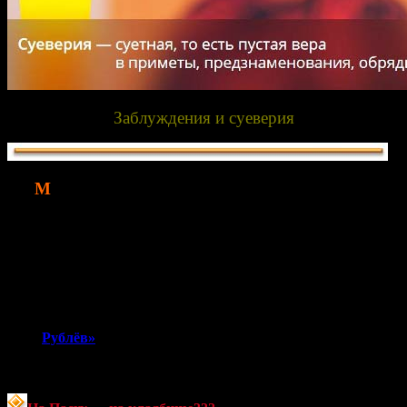
Заблуждения и суеверия
М
ногое в жизни мы делаем так, как привыкли, как когда-
то научились. Но всякий живой человек может
ошибаться.
Некоторые суеверия выглядят похожими на религиозные
традиции, и верующему не всегда очевидно, что это
заблуждение. Как отличить православные традиции от
суеверий? Как не запутаться в пустых верованиях и
советах «знающих людей»? Если вы движетесь к знанию
православной жизни, вам может помочь этот раздел сайта
«
Рублёв»
. Здесь собраны известные факты не вполне
грамотного понимания православной веры, церковной
жизни и традиций.