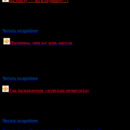
На Пасху — на кладбище???
Каждый год в день Воскресения Христова тысячи людей
отправляются на кладбище, чтобы прибрать могилы
и помянуть своих умерших родственников.
Читать подробнее
Именины, они же день ангела
Из-за того, что у нас день памяти святого, имя которого
носит человек, принято называть его днем ангела,
некоторые люди думают, что святой — это и есть ангел-
хранитель.
Читать подробнее
Так называемая «женская нечистота»
Многие женщины слышали, что во время месячных грех
приходить в храм и прикасаться к святыне, потому
что это время, когда женщина в «нечистоте».
Читать подробнее