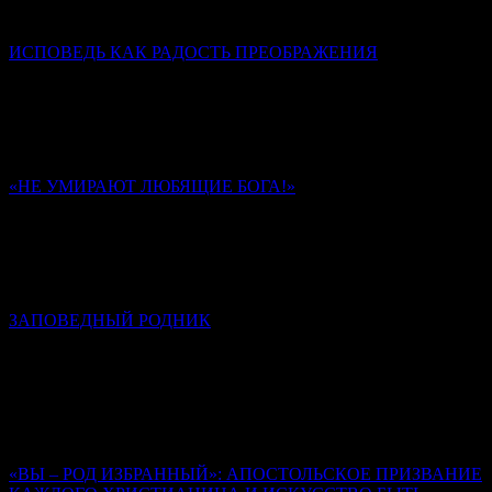
родовой святыней династии Романовых.
ИСПОВЕДЬ КАК РАДОСТЬ ПРЕОБРАЖЕНИЯ
Диакон Дионисий Ахалашвили
Через таинство Покаяния мы стараемся разрешить
внутренний конфликт между добром и злом в своей душе,
отказываемся от зла и направляем свою волю в сторону добра.
«НЕ УМИРАЮТ ЛЮБЯЩИЕ БОГА!»
Памяти иеромонаха Романа (Матюшина). К 40-му дню
Ольга Надпорожская
Многие из стихотворений отца Романа запечатлели в себе
обстоятельства его последних дней и часов на земле.
ЗАПОВЕДНЫЙ РОДНИК
К сороковому дню кончины иеромонаха Романа (Матюшина)
Алексей Солоницын
Иеромонах Роман создал свод стихов, неповторимый,
уникальный, который, на мой взгляд, вошел в золотой фонд
русской поэзии.
«ВЫ – РОД ИЗБРАННЫЙ»: АПОСТОЛЬСКОЕ ПРИЗВАНИЕ