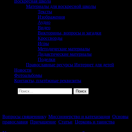
сельского поселения
Воскресная школа
Материалы для воскресной школы
Георгиевка Кинельской
Тексты
Изображения
Епархии
Аудио
Видео
Викторины, вопросы и загадки
Кроссворды
Игры
Методические материалы
Дидактические материалы
Поделки
Православные ресурсы Интернет для детей
Новости
Фотоальбомы
Контакты, платёжные реквизиты
Найти:
Архив за день: 13.09.2021
Вопросы священнику
,
Миссионерство и катехизация
,
Основы
православия
,
Причащение
,
Статьи
,
Церковь и таинства