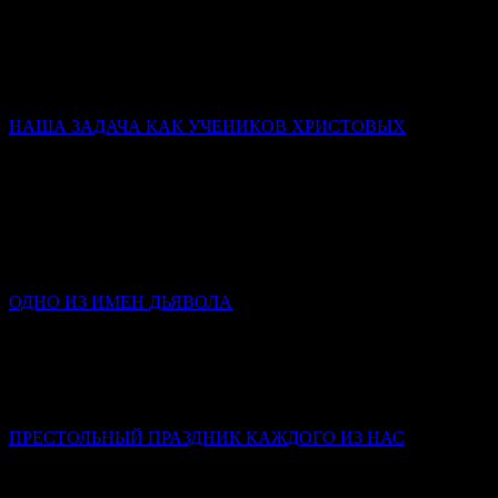
Иерей Тарасий Борозенец
Победа святых – не в том, что они никогда не падали, а в том,
что они упрямо шли к завещанной им цели (Царству
Небесному) и до конца оставались с Богом.
НАША ЗАДАЧА КАК УЧЕНИКОВ ХРИСТОВЫХ
Слово в день памяти Всех святых
Митрополит Симферопольский и Крымский Тихон
(Шевкунов)
Святые человеки — это храмы достроенные. Освящённые.
Действующие. Мы с вами — храмы, в которых у одних
заложен только фундамент; у других нет стен…
ОДНО ИЗ ИМЕН ДЬЯВОЛА
Инокиня Наталья (Каверзнева)
Клевета – это такой грех, в котором люди крайне редко
каются, потому что в нем стыдно признаться и самому себе,
не то что посторонним.
ПРЕСТОЛЬНЫЙ ПРАЗДНИК КАЖДОГО ИЗ НАС
Слово в день Пятидесятницы
Митрополит Симферопольский и Крымский Тихон