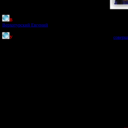
В
едущим мероприятия выступил председатель Оргкомитета
Верхотурский Евгений
.
У
тром Предстоятель Русской Православной Церкви
соверш
Чтений.