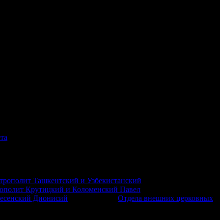
очный представитель Президента РФ в Центральном
седателя Государственной Думы ФС РФ П.О. Толстой; министр
Кравцов; министр культуры РФ О.Б. Любимова; статс-
просам региональной безопасности и информационной политики
та
, главы митрополий, епархиальные архиереи Русской
комитета Международных Рождественских образовательных
ерации, руководители и представители федеральных и
ательных организаций.
трополит Ташкентский и Узбекистанский
ополит Крутицкий и Коломенский Павел
, Патриарший экзарх
ресенский Дионисий
, председатель
Отдела внешних церковных