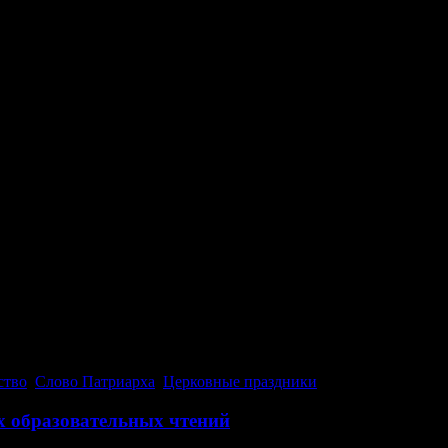
ство
,
Слово Патриарха
,
Церковные праздники
х образовательных чтений