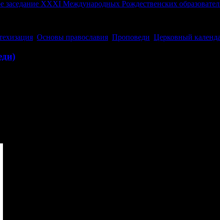
ное заседание XXXI Международных Рождественских образовате
техизация
,
Основы православия
,
Проповеди
,
Церковный календ
еди)
14 января /
27 января
в 2023 году