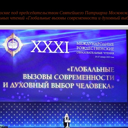
 Москве под председательством Святейшего Патриарха Московск
ных чтений «Глобальные вызовы современности и духовный выб