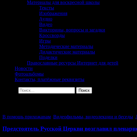
Материалы для воскресной школы
Тексты
Изображения
Аудио
Видео
Викторины, вопросы и загадки
Кроссворды
Игры
Методические материалы
Дидактические материалы
Поделки
Православные ресурсы Интернет для детей
Новости
Фотоальбомы
Контакты, платёжные реквизиты
Найти:
Архив за день: 26.01.2023
В помощь прихожанам
,
Видеофильмы, видеолекции и беседы
,
Предстоятель Русской Церкви возглавил пленар