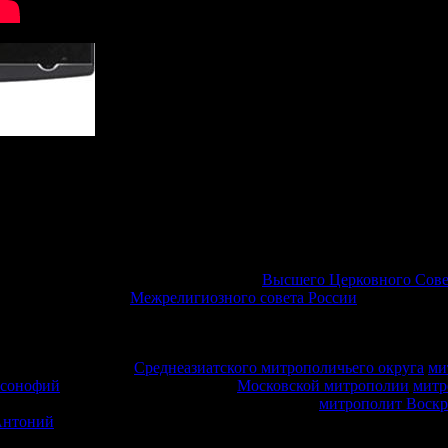
 Государственном Кремлевском дворце присутствовали: полном
едателя Совета Федерации ФС РФ А.В. Яцкин; заместитель пред
вания и науки РФ В.Н. Фальков; министр просвещения РФ С.С. 
ванов; заместитель мэра Москвы в Правительстве Москвы по во
астыри — члены Священного Синода и
Высшего Церковного Сове
ых Церквей, члены
Межрелигиозного совета России
, члены Орг
ьных округах, руководители федеральных служб Российской Фед
 250 российских и зарубежных вузов, руководители общеобразов
ого Синода — глава
Среднеазиатского митрополичьего округа
ми
рсонофий
, Патриарший наместник
Московской митрополии
митр
управляющий делами Московской Патриархии
митрополит Воск
Антоний
.