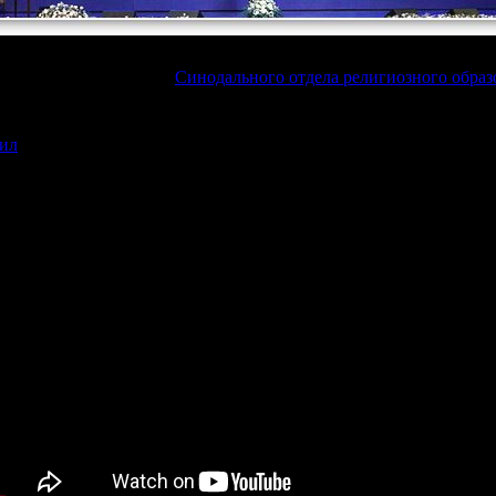
 Чтений, председатель
Синодального отдела религиозного образ
ил
Божественную литургию в кафедральном соборном Храме Хрис