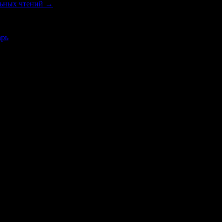
льных чтений
→
арь