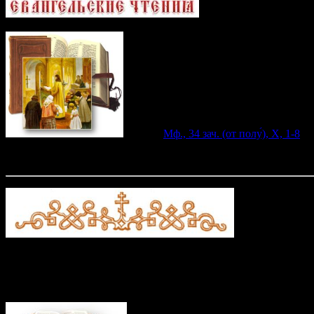
Утр.
—
Мф., 34 зач. (от полу́), X, 1-8
.
Л
Служба преподобных отцов, в Синае и Раифе избиенных, перено