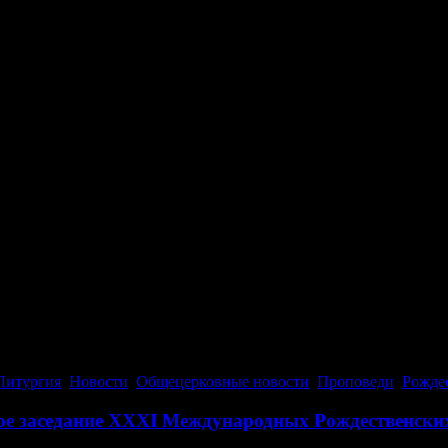
Литургия
,
Новости
,
Общецерковные новости
,
Проповеди
,
Рожде
ное заседание XXXI Международных Рождественски