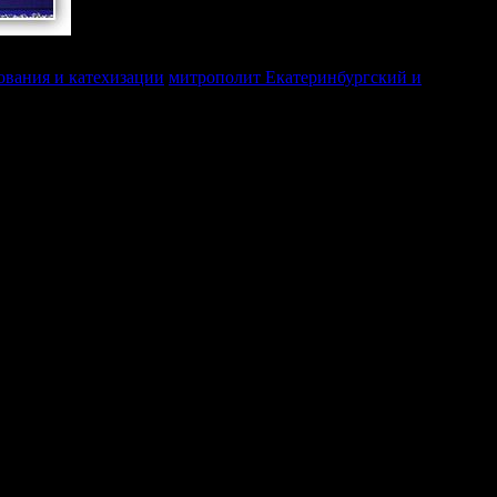
ования и катехизации
митрополит Екатеринбургский и
та Спасителя в Москве, за которой молились участники