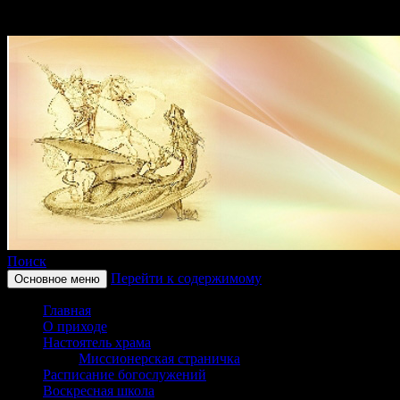
Поиск
Перейти к содержимому
Основное меню
Приход храма в честь святого
Главная
Георгиевка Кинельской Епар
О приходе
Настоятель храма
Миссионерская страничка
Расписание богослужений
Воскресная школа