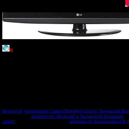
В
числе почетных гостей на церемонии открытия Чтений в
федеральном округе И.О. Щеголев; первый заместитель предс
внутренних дел РФ В.А. Колокольцев; министр высшего образо
секретарь, заместитель министра иностранных дел РФ Е.С. И
А.Н. Горбенко.
В зале собралось свыше 5000 человек: Преосвященные архип
Православной Церкви, представители Поместных Православн
чтений, полномочные представители Президента РФ в федерал
региональных органов власти, ректоры и представители около
В числе участников форума были постоянные члены Священн
Викентий
,
митрополит Санкт-Петербургский и Ладожский Ва
всея Беларуси
митрополит Минский и Заславский Вениамин
, 
связей
Московского Патриархата
митрополит Волоколамский 