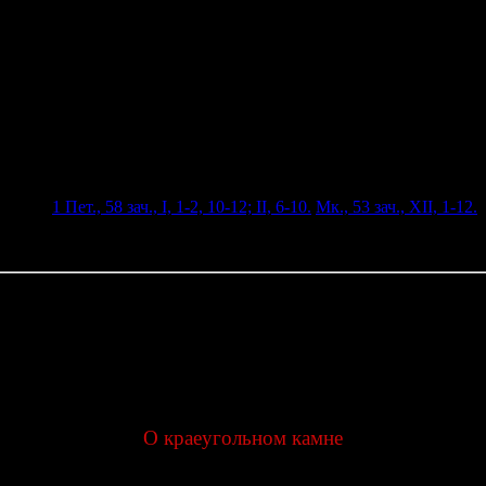
ит.
—
1 Пет., 58 зач., I, 1-2, 10-12; II, 6-10.
Мк., 53 зач., XII, 1-12.
сится на 13(26) января.
Проповедь протоиерея Вячеслава Резникова
О краеугольном камне