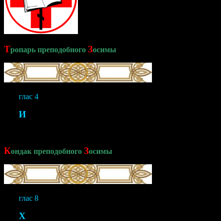
Т
З
ропарь преподобного
осимы
глас 4
И
зволением Божественного разума/ вселился еси в пустын
образ был еси твоим учеником./ Отонудуже Бог, видя твое 
стадо, еже собрал еси, мудре,/ и не забуди, якоже обещался
К
З
ондак преподобного
осимы
глас 8
Х
ристовою любовию уязвися, преподобне,/ и Того Крест сл