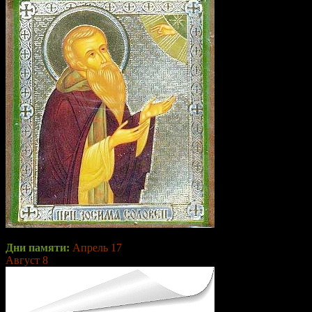
Дни памяти:
Апрель 17
,
Август 8
(перенесение мощей)