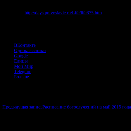
еси бесовская ополчения.// Тем зовем ти: радуйся, преподо
Источник:
http://days.pravoslavie.ru/Life/life875.htm
(68)
Поделиться:
ВКонтакте
Одноклассники
Google
Елицы
Мой Мир
Telegram
Больше
Навигация по записям
Предыдущая запись
Расписание богослужений на май 2015 года
Добавить комментарий
Ваш e-mail не будет опубликован.
Обязательные поля помечен