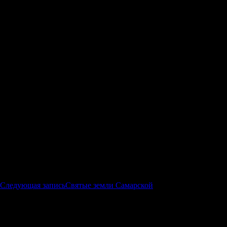
бне отче Зосимо, монахов удобрение.
Следующая запись
Святые земли Самарской
ы
*