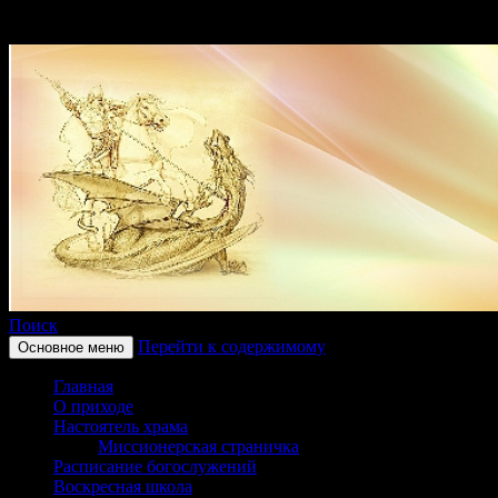
Поиск
Перейти к содержимому
Основное меню
Приход храма в честь святого
Главная
Георгиевка Кинельской Епар
О приходе
Настоятель храма
Миссионерская страничка
Расписание богослужений
Воскресная школа