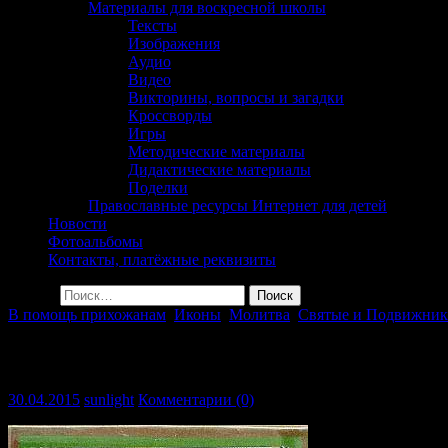
Материалы для воскресной школы
Тексты
Изображения
Аудио
Видео
Викторины, вопросы и загадки
Кроссворды
Игры
Методические материалы
Дидактические материалы
Поделки
Православные ресурсы Интернет для детей
Новости
Фотоальбомы
Контакты, платёжные реквизиты
Найти:
В помощь прихожанам
,
Иконы
,
Молитва
,
Святые и Подвижник
Преподобный Зосима, игумен Соловецк
30.04.2015
sunlight
Комментарии (0)