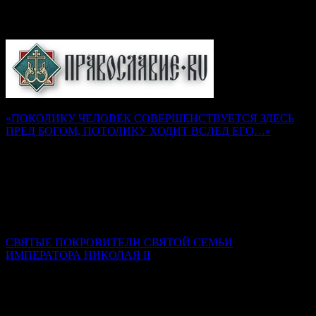
Православие.Ru
«ПОКОЛИКУ ЧЕЛОВЕК СОВЕРШЕНСТВУЕТСЯ ЗДЕСЬ
ПРЕД БОГОМ, ПОТОЛИКУ ХОДИТ ВСЛЕД ЕГО…»
Наставления преподобного Серафима Саровского
Надежда Муравьева
Как воск, не разогретый и не размягченный, не может
принять налагаемой на него печати, так и душа, не
искушенная трудами и немощами, не может принять на себя
печати добродетели Божией.
СВЯТЫЕ ПОКРОВИТЕЛИ СВЯТОЙ СЕМЬИ
ИМПЕРАТОРА НИКОЛАЯ II
Ксения Гринькова
Самой главной святой покровительницей семьи стала Сама
Пресвятая Богородица. Именно ее Феодоровская икона была