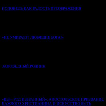
родовой святыней династии Романовых.
ИСПОВЕДЬ КАК РАДОСТЬ ПРЕОБРАЖЕНИЯ
Диакон Дионисий Ахалашвили
Через таинство Покаяния мы стараемся разрешить
внутренний конфликт между добром и злом в своей душе,
отказываемся от зла и направляем свою волю в сторону добра.
«НЕ УМИРАЮТ ЛЮБЯЩИЕ БОГА!»
Памяти иеромонаха Романа (Матюшина). К 40-му дню
Ольга Надпорожская
Многие из стихотворений отца Романа запечатлели в себе
обстоятельства его последних дней и часов на земле.
ЗАПОВЕДНЫЙ РОДНИК
К сороковому дню кончины иеромонаха Романа (Матюшина)
Алексей Солоницын
Иеромонах Роман создал свод стихов, неповторимый,
уникальный, который, на мой взгляд, вошел в золотой фонд
русской поэзии.
«ВЫ – РОД ИЗБРАННЫЙ»: АПОСТОЛЬСКОЕ ПРИЗВАНИЕ
КАЖДОГО ХРИСТИАНИНА И ИСКУССТВО БЫТЬ