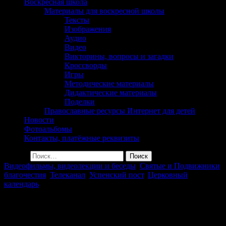
сельского поселения
Воскресная школа
Материалы для воскресной школы
Георгиевка Кинельской
Тексты
Изображения
Епархии
Аудио
Видео
Викторины, вопросы и загадки
Кроссворды
Игры
Методические материалы
Дидактические материалы
Поделки
Православные ресурсы Интернет для детей
Новости
Фотоальбомы
Контакты, платёжные реквизиты
Найти:
Видеофильмы, видеолекции и беседы
,
Святые и Подвижники
благочестия
,
Телеканал
,
Успенский пост
,
Церковный
календарь
Мученики Фотий и Аникита.
Успенский пост (т/к «Спас»)