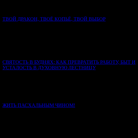
Христос открывает Себя человеку как Спаситель, как Мессия.
Он и только Он — истинный супруг человеческой души.
ТВОЙ ДРАКОН, ТВОЁ КОПЬЁ, ТВОЙ ВЫБОР
Митрополит Симферопольский и Крымский Тихон
(Шевкунов)
Настоящий дракон свернулся не у ног коня, а в сердце
человека. И копьё, которым змей сражён, выковано не в
кузнице, а в духе.
СВЯТОСТЬ В БУДНЯХ: КАК ПРЕВРАТИТЬ РАБОТУ, БЫТ И
УСТАЛОСТЬ В ДУХОВНУЮ ЛЕСТНИЦУ
Священник Леонид Бартков
Если вы сегодня чувствуете, что сил нет, – не отчаивайтесь.
Усталость – не конец пути. Это место, где Бог подхватывает
вас.
ЖИТЬ ПАСХАЛЬНЫМ ЧИНОМ!
Иерей Тарасий Борозенец
Без Христа нет чина, есть только энтропия и распад. Со
Христом человек проходит путь от раба, боящегося наказания,
через наёмника, ищущего награды, к сыну, который живёт
любовью.