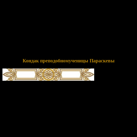
Тща́ние иму́щи сообра́зно и́мени твоему́, тезоимени́тая,/
равноимя́нную тебе́ ве́ру в сожи́тельство избра́ла еси́,/
Параске́во победоно́сная,// те́мже излива́еши исцеле́ния и
мо́лишися о душа́х на́ших.
Перевод:
Усердие имея, сообразное призванию твоему, трудов
подготовительных имя носящая, одноименную тебе веру
избрала ты своей обителью, Параскева победоносная, потому
изливаешь исцеления и молишься о душах наших.
Кондак преподобномученицы Параскевы
глас 4
Храм твой, всечестна́я,/ я́ко враче́бницу душе́вную обре́тше,/ в
нем вси ве́рнии/ велегла́сно почита́ем тя,//
преподобному́ченице Параске́во сла́вная.
Перевод:
Храм твой, почитаемая всеми, как больницу для
душ обретя, в нем все верующие громогласно почитаем тебя,
преподобномученица Параскева славная.