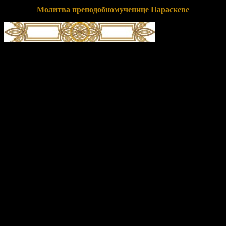
Молитва преподобномученице Параскеве
О, свята́я и многострада́льная преподобному́ченице
Параске́во! К тебе́, а́ки те́плей за ны́ к Бо́гу моли́твеннице,
припа́даем и приле́жно мо́лимся: умоли́ Го́спода и Влады́ку
на́шего проба́вити ми́лость Свою́ к на́м, недосто́йным рабо́м
Его́, дарова́ти же на́м душе́вное и теле́сное здра́вие, земли́
плодоно́сие, возду́ха благорастворе́ние, во благоче́стии
христиа́нстем преуспе́яние, к житию́ вре́менному ну́жная и
дово́льная, и вся́ ко спасе́нию потре́бная; да ми́рно и
благоче́стно пожи́вше, сподо́бимся благу́ю кончи́ну
христиа́нскую улучи́ти и Ца́рствие Небе́сное насле́дити. Е́й,
предста́тельнице на́ша блага́я! Не посрами́ упова́ния на́шего,
е́же по Бо́зе и Пресвяте́й Богоро́дице кре́пкое на Тя́ возлага́ем,
но бу́ди на́м хода́таица во спасе́ние, да сподо́бимся вку́пе с
тобо́ю и все́ми святы́ми в ра́дости блаже́нства ве́чнаго
сла́вити во твое́м заступле́нии вели́кую ми́лость Бо́га на́шего,
Отца́, и Сы́на, и Свята́го Ду́ха, ны́не и при́сно, и во ве́ки
веко́в. Ами́нь.
Подборка статей на сайте