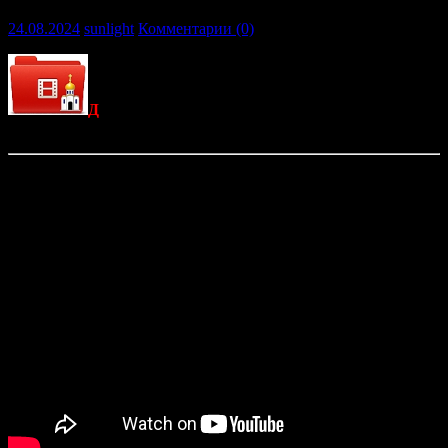
24.08.2024
sunlight
Комментарии (0)
Д
окументальный фильм телеканала «Спас»
«
Мученики Фотий и Аникита. Успенский пост
«.