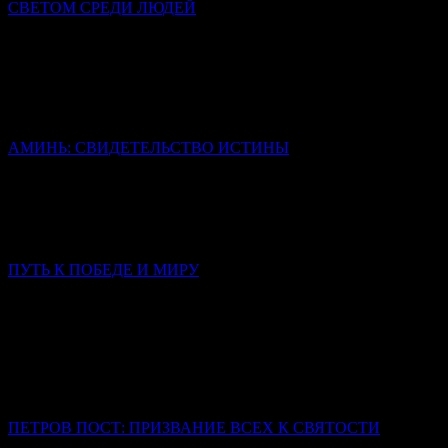
СВЕТОМ СРЕДИ ЛЮДЕЙ
Священник Леонид Бартков
Все они были такие же люди, как мы, обуреваемые страстями,
сомнениями, страхом. Но их изменила встреча с живым
Христом, и именно эта встреча стала содержанием их
последующей проповеди.
АМИНЬ: СВИДЕТЕЛЬСТВО ИСТИНЫ
Иерей Тарасий Борозенец
Слово «аминь» не переведено, но сохранено в своей исконной
форме, потому что несет в себе смысл, который не
исчерпывается никаким переводом.
ПУТЬ К ПОБЕДЕ И МИРУ
Слово в Неделю 3-ю по Пятидесятнице
Митрополит Симферопольский и Крымский Тихон
(Шевкунов)
Сегодня нас тревожат война, страх за близких, тревога за
страну, за будущее, за самый мир. Что мы — обычные, слабые,
ничем не примечательные люди — можем изменить?
ПЕТРОВ ПОСТ: ПРИЗВАНИЕ ВСЕХ К СВЯТОСТИ
Иерей Тарасий Борозенец