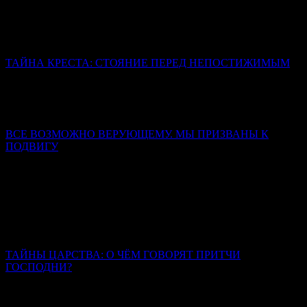
Его осудила человеческая зависть, гордыня, лицемерие и
страх. Осудила извечная человеческая неспособность
вместить Истину.
ТАЙНА КРЕСТА: СТОЯНИЕ ПЕРЕД НЕПОСТИЖИМЫМ
«Смертью смерть поправ» – это логическое противоречие. Из
проклятия рождается благословение, из предельной степени
унижения проистекает слава, из смерти – жизнь.
ВСЕ ВОЗМОЖНО ВЕРУЮЩЕМУ. МЫ ПРИЗВАНЫ К
ПОДВИГУ
Митрополит Симферопольский и Крымский Тихон
(Шевкунов)
Люди, которые смогли выбрать между радостью этой жизни,
запрещенной заповедями Божиими, и познанием мира
горнего, люди, которые выбрали мир горний и твердо стоят в
этом избрании, — они являются великими святыми.
ТАЙНЫ ЦАРСТВА: О ЧЁМ ГОВОРЯТ ПРИТЧИ
ГОСПОДНИ?
Иерей Тарасий Борозенец
Каждая притча – это обращение к каждому из нас, здесь и