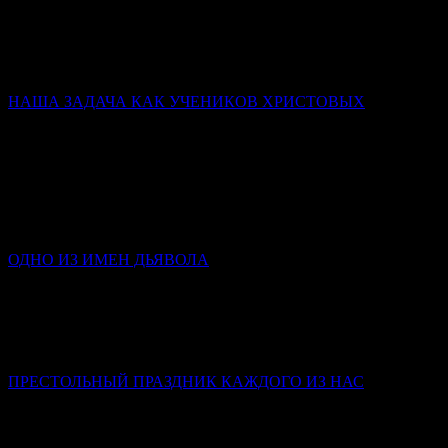
Победа святых – не в том, что они никогда не падали, а в том,
что они упрямо шли к завещанной им цели (Царству
Небесному) и до конца оставались с Богом.
НАША ЗАДАЧА КАК УЧЕНИКОВ ХРИСТОВЫХ
Слово в день памяти Всех святых
Митрополит Симферопольский и Крымский Тихон
(Шевкунов)
Святые человеки — это храмы достроенные. Освящённые.
Действующие. Мы с вами — храмы, в которых у одних
заложен только фундамент; у других нет стен…
ОДНО ИЗ ИМЕН ДЬЯВОЛА
Инокиня Наталья (Каверзнева)
Клевета – это такой грех, в котором люди крайне редко
каются, потому что в нем стыдно признаться и самому себе,
не то что посторонним.
ПРЕСТОЛЬНЫЙ ПРАЗДНИК КАЖДОГО ИЗ НАС
Слово в день Пятидесятницы
Митрополит Симферопольский и Крымский Тихон