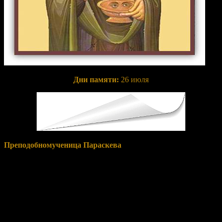
Дни памяти:
26 июля
Преподобномученица Параскева
была единственной
дочерью родителей-христиан и с молодых лет посвятила себя
Богу. Живя в родительском доме, она много времени уделяла
молитве и изучению Священного Писания. После смерти
родителей святая Параскева раздала все свое имущество
нищим, приняла иночество и, подражая святым апостолам,
начала проповедовать язычникам о Христе, многих обращая в
христианство.