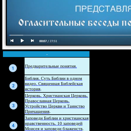
-
Беседа
Предварительные понятия
.
Беседа
Библия. Суть Библии в одном
видео. Священная Библейская
история
.
Церковь. Христианская Церковь.
Беседа
Православная Церковь.
Устройство Церкви и Таинство
Причащения
.
Беседа
Заповеди Библии и христианская
нравственность. 10 заповедей
Моисея и заповеди блаженств
.