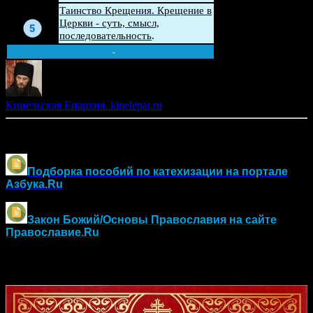
Беседа
Таинство Крещения. Крещение в
Церкви - суть, смысл,
последовательность
.
-
Кинельская Епархия. kinelepar.ru
Другие материалы по оглашению и воцерковлению:
Подборка пособий по катехизации на портале
Азбука.Ru
Закон Божий/Основы Православия
на сайте
Православие.Ru
Православный календарь на 2026 год