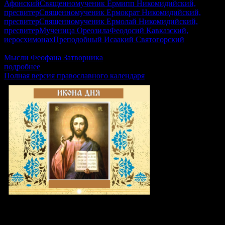
Афонский
Священномученик Ермипп Никомидийский,
пресвитер
Священномученик Ермократ Никомидийский,
пресвитер
Священномученик Ермолай Никомидийский,
пресвитер
Мученица Ореозила
Феодосий Кавказский,
иеросхимонах
Преподобный Исаакий Святогорский
Гал.5:22-6:2, Лк.6:17–23, Рим.15:30–33, Мф.17:24–18:4
Мысли Феофана Затворника
подробнее
Полная версия православного календаря
Икона дня: Преподобномученица