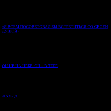
(Шевкунов)
Господь предназначил человека, Своего верного ученика (не
всякого человека), быть храмом Духа Святаго. Мы забываем
об этом.
«Я ВСЕМ ПОСОВЕТОВАЛ БЫ ВСТРЕТИТЬСЯ СО СВОЕЙ
ДУШОЙ»
Памяти иером. Романа (Матюшина-Правдина)
Ольга Орлова
Нам опираться на то, кто у нас там родственник, кто у нас
старец был, не приходится. Главное – кто мы сами есть, как
заповеди исполняем.
ОН НЕ НА НЕБЕ. ОН – В ТЕБЕ
Митрополит Симферопольский и Крымский
Тихон
(Шевкунов)
Сегодня закрылась дверь Его земного присутствия — чтобы
открылась дверь Его присутствия в нас.
ЖАЖДА
Митрополит Симферопольский и Крымский Тихон
(Шевкунов)