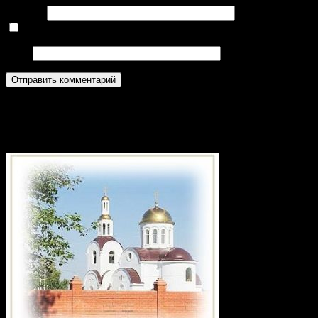
E-mail
*
Нажмите галочку (защита от спама)
Сайт
Приход храма в честь святого
великомученика Георгия Победоносца