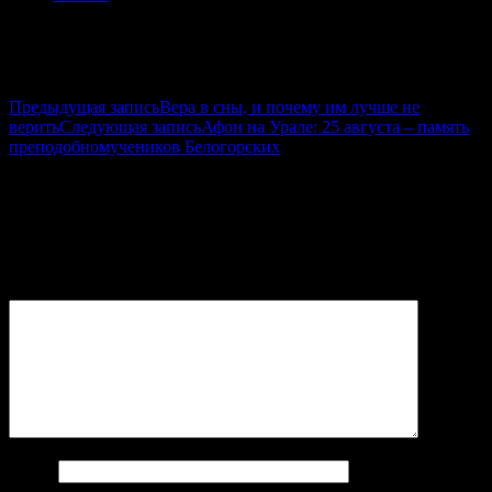
Навигация по записям
Предыдущая запись
Вера в сны, и почему им лучше не
верить
Следующая запись
Афон на Урале: 25 августа – память
преподобномучеников Белогорских
Добавить комментарий
Ваш e-mail не будет опубликован.
Обязательные поля
помечены
*
Комментарий
Имя
*