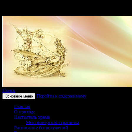
Поиск
Перейти к содержимому
Основное меню
Приход храма в честь
Главная
святого великомученика
О приходе
Настоятель храма
Георгия Победоносца
Миссионерская страничка
Расписание богослужений