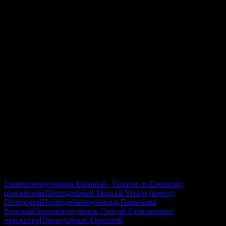
наверно, состоит ли он на части Господней, и если не найдет
удостоверения в том, да попечется присвоиться Господу, ибо в
этом одном спасение.
ПРАВОСЛАВНЫЙ КАЛЕНДАРЬ НА
КАЖДЫЙ ДЕНЬ
8 августа 2026
26 июля 2026 (по ст.ст.)
Суббота
Седмица 10-я по Пятидесятнице
Священномученики Ермолай , Ермипп и Ермократ,
пресвитеры
Преподобный Моисей Угрин (венгр),
Печерский
Преподобномученица Параскева
Римская
Священномученик Сергий Стрельников,
пресвитер
Преподобный Геронтий