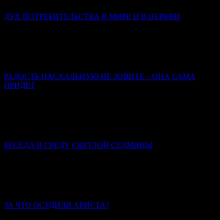
ДУХ ПОТРЕБИТЕЛЬСТВА В МИРЕ И В ЦЕРКВИ
Иерей Тарасий Борозенец
В потребительском сознании человек – это клиент; Бог –
поставщик услуг; Церковь – фирма по предоставлению этих
услуг; вера, таинства, молитвы – инструменты.
РАДОСТЬ ПАСХАЛЬНУЮ НЕ ЗОВИТЕ – ОНА САМА
ПРИДЕТ
Марина Бирюкова
Пасхальная радость – это совсем не то, что радость от какого-
либо земного приобретения, пусть и впрямь самого для нас
счастливого.
БЕСЕДА В СРЕДУ СВЕТЛОЙ СЕДМИЦЫ
Святитель Иннокентий (Борисов), архиепископ
Херсонский и Таврический
Пасха христианская всегда совершалась со всей
торжественностью.
ЗА ЧТО ОСУДИЛИ ХРИСТА?
Иерей Тарасий Борозенец