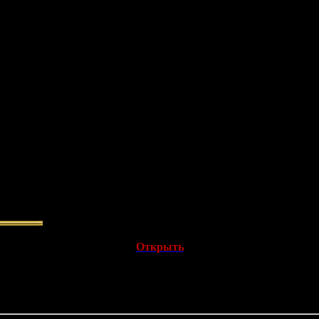
нварь 2023 года;
ождественский ангел»;
Открыть