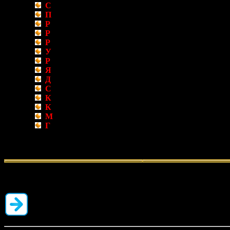
С
лово Архипастыря;
П
равославный календарь для детей и родителей на я
Р
ождественские загадки;
Р
ождественская сказка «Лесное Рождество»;
Р
ождественские стихи;
У
мная задачка «Святые вечера»;
Р
ождественская колядка «Небо и земля»;
Я
понский кроссворд «Небесный Христослав»;
Д
етский конкурс «Рождественский рисунок»;
С
делай сам украшение для рождественской ёлки «Р
К
россворд «Церковные Таинства»;
К
рещение Господне. Освящение воды;
М
олитва на принятие просфоры и святой воды;
Г
отовим сами: Рождественский торт
и многое другое…