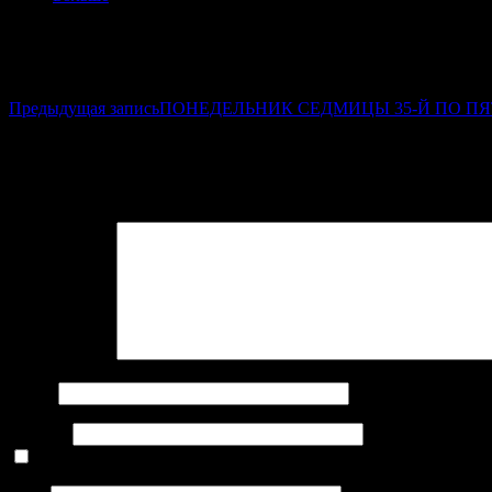
Навигация по записям
Предыдущая запись
ПОНЕДЕЛЬНИК СЕДМИЦЫ 35-Й ПО П
Добавить комментарий
Ваш e-mail не будет опубликован.
Обязательные поля помечен
Комментарий
Имя
*
E-mail
*
Нажмите галочку (защита от спама)