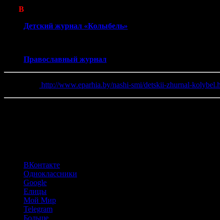
В
ы можете загрузить или прочитать любой номер журнал
Детский журнал «Колыбель»
Или выбрать в рубрике нашего сайта
Православный журнал
.
Источник:
http://www.eparhia.by/nashi-smi/detskii-zhurnal-kolybel.
(40)
Поделиться:
ВКонтакте
Одноклассники
Google
Елицы
Мой Мир
Telegram
Больше