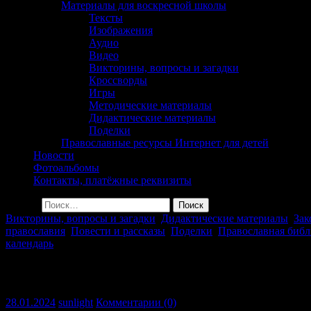
Материалы для воскресной школы
Тексты
Изображения
Аудио
Видео
Викторины, вопросы и загадки
Кроссворды
Игры
Методические материалы
Дидактические материалы
Поделки
Православные ресурсы Интернет для детей
Новости
Фотоальбомы
Контакты, платёжные реквизиты
Найти:
Викторины, вопросы и загадки
,
Дидактические материалы
,
Зак
православия
,
Повести и рассказы
,
Поделки
,
Православная библ
календарь
Детский журнал «Колыбель» №1-2024
28.01.2024
sunlight
Комментарии (0)