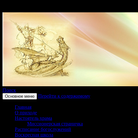
Поиск
Перейти к содержимому
Основное меню
Приход храма в честь святого
Главная
Георгиевка Кинельской Епар
О приходе
Настоятель храма
Миссионерская страничка
Расписание богослужений
Воскресная школа