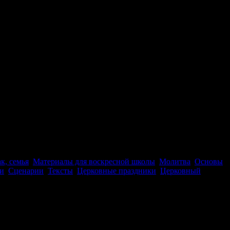
к, семья
,
Материалы для воскресной школы
,
Молитва
,
Основы
и
,
Сценарии
,
Тексты
,
Церковные праздники
,
Церковный