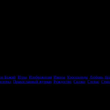
он Божий
,
Игры
,
Изображения
,
Иконы
,
Кроссворды
,
Любовь, бра
иотека
,
Православный журнал
,
Рождество
,
Сказки
,
Статьи
,
Стих